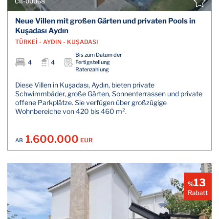
CII-00068
Neue Villen mit großen Gärten und privaten Pools in
Kuşadası Aydın
TÜRKEİ - AYDIN - KUŞADASI
Bis zum Datum der
4
4
Fertigstellung
Ratenzahlung
Diese Villen in Kuşadası, Aydın, bieten private
Schwimmbäder, große Gärten, Sonnenterrassen und private
offene Parkplätze. Sie verfügen über großzügige
Wohnbereiche von 420 bis 460 m².
1.600.000
EUR
AB
13
%
Rabatt