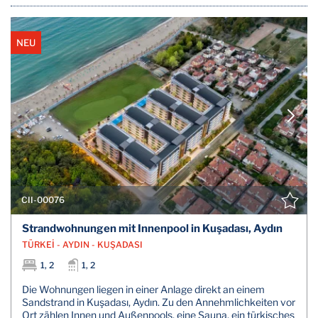
NEU
CII-00076
Strandwohnungen mit Innenpool in Kuşadası, Aydın
TÜRKEİ - AYDIN - KUŞADASI
1, 2
1, 2
Die Wohnungen liegen in einer Anlage direkt an einem
Sandstrand in Kuşadası, Aydın. Zu den Annehmlichkeiten vor
Ort zählen Innen und Außenpools, eine Sauna, ein türkisches