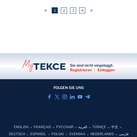
<
>
1
2
3
4
Sie sind nicht eingeloggt.
Registrieren
|
Einloggen
FOLGEN SIE UNS
ENGLISH
FRANÇAIS
РУССКИЙ
العربية
TÜRKÇE
中文
DEUTSCH
ESPAÑOL
POLSKI
SVENSKA
NEDERLANDS
فارسی