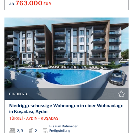
763.000
EUR
AB
CII-00073
Niedriggeschossige Wohnungen in einer Wohnanlage
in Kuşadası, Aydın
TÜRKEİ - AYDIN - KUŞADASI
Bis zum Datum der
2, 3
2
Fertigstellung