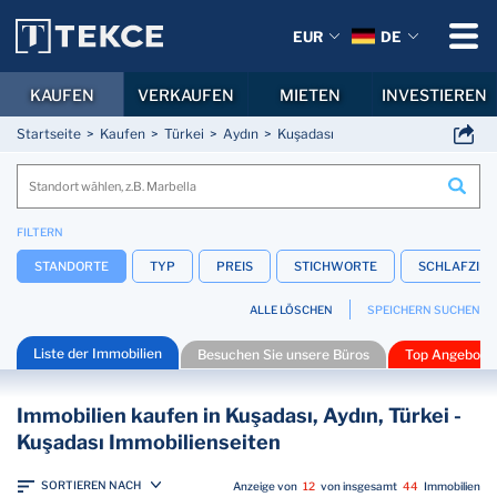
EUR
DE
KAUFEN
VERKAUFEN
MIETEN
INVESTIEREN
Startseite
Kaufen
Türkei
Aydın
Kuşadası
FILTERN
STANDORTE
TYP
PREIS
STICHWORTE
SCHLAFZIM
ALLE LÖSCHEN
SPEICHERN SUCHEN
Liste der Immobilien
Besuchen Sie unsere Büros
Top Angebote
Immobilien kaufen in Kuşadası, Aydın, Türkei -
Kuşadası Immobilienseiten
SORTIEREN NACH
Anzeige von
12
von insgesamt
44
Immobilien