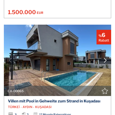
1.500.000
EUR
6
%
Rabatt
CII-00065
Villen mit Pool in Gehweite zum Strand in Kuşadası
TÜRKEİ - AYDIN - KUŞADASI
3
2
12 Monate Ratenzahlung