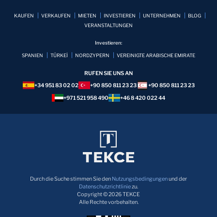
KAUFEN
VERKAUFEN
MIETEN
INVESTIEREN
UNTERNEHMEN
BLOG
VERANSTALTUNGEN
Investieren:
SPANIEN
TÜRKEİ
NORDZYPERN
VEREINIGTE ARABISCHE EMIRATE
RUFEN SIE UNS AN
+34 951 83 02 02
+90 850 811 23 23
+90 850 811 23 23
+971 521 958 490
+46 8 420 022 44
Durch die Suche stimmen Sie den
Nutzungsbedingungen
und der
Datenschutzrichtlinie
zu.
Copyright © 2026 TEKCE
Alle Rechte vorbehalten.