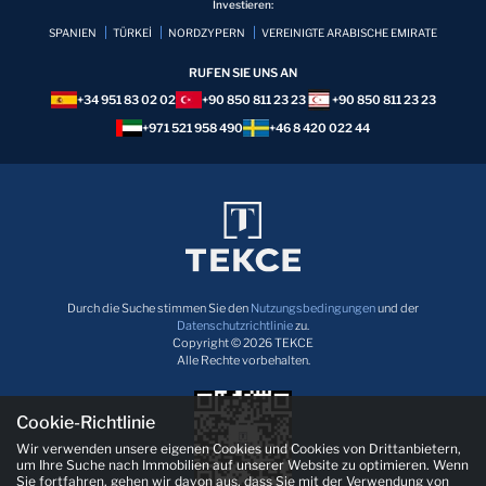
Investieren:
SPANIEN
TÜRKEİ
NORDZYPERN
VEREINIGTE ARABISCHE EMIRATE
RUFEN SIE UNS AN
+34 951 83 02 02
+90 850 811 23 23
+90 850 811 23 23
+971 521 958 490
+46 8 420 022 44
Durch die Suche stimmen Sie den
Nutzungsbedingungen
und der
Datenschutzrichtlinie
zu.
Copyright © 2026 TEKCE
Alle Rechte vorbehalten.
Cookie-Richtlinie
Wir verwenden unsere eigenen Cookies und Cookies von Drittanbietern,
um Ihre Suche nach Immobilien auf unserer Website zu optimieren. Wenn
Sie fortfahren, gehen wir davon aus, dass Sie mit der Verwendung von