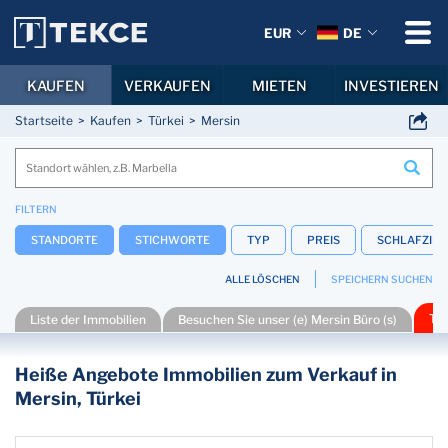
EUR
DE
KAUFEN
VERKAUFEN
MIETEN
INVESTIEREN
Startseite
Kaufen
Türkei
Mersin
FILTERN
STANDORTE
STICHWORTE
TYP
PREIS
SCHLAFZIM
ALLE LÖSCHEN
SPEICHERN SUCHEN
To
Liste der Immobilien
Besuchen Sie unser (e) Mersin Büro (s)
Heiße Angebote Immobilien zum Verkauf in
Mersin, Türkei