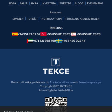
KÖPA
SÄLJA
HYRA
INVESTERA
FÖRETAG
BLOGG
EVENEMANG
Investera:
SPANIEN
TURKİET
NORRA CYPERN
FÖRENADE ARABEMIRATEN
RING OSS
+34 951 83 02 02
+90 850 811 23 23
+90 850 811 23 23
+971 521 958 490
+46 8 420 022 44
Genom att söka godkänner du
Användarvillkoren
och
Sekretesspolicyn
.
Copyright © 2026 TEKCE
Alla rättigheter förbehållna.