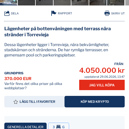
RAPPORT
DELA
SKRIV UT
Lägenheter på bottenvåningen med terrass nära
stränder i Torrevieja
Dessa lägenheter ligger i Torrevieja, nära bekvämligheter,
stadskärnan och stränderna. De har rymliga terrasser, en
gemensam pool och parkeringsplatser.
FRÅN
4.050.000 kr
GRUNDPRIS
uppdaterat 29.06.2026, 13.47
370.000 EUR
Varför finns det olika priser på olika
JAG VILL KÖPA
webbplatser?
LÄGG TILL I FAVORITER
KÖP MED KRYPTO
GENERELLA DETALJER
3
G