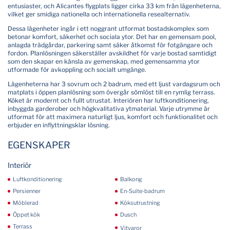
entusiaster, och Alicantes flygplats ligger cirka 33 km från lägenheterna,
vilket ger smidiga nationella och internationella resealternativ.
Dessa lägenheter ingår i ett noggrant utformat bostadskomplex som
betonar komfort, säkerhet och sociala ytor. Det har en gemensam pool,
anlagda trädgårdar, parkering samt säker åtkomst för fotgängare och
fordon. Planlösningen säkerställer avskildhet för varje bostad samtidigt
som den skapar en känsla av gemenskap, med gemensamma ytor
utformade för avkoppling och socialt umgänge.
Lägenheterna har 3 sovrum och 2 badrum, med ett ljust vardagsrum och
matplats i öppen planlösning som övergår sömlöst till en rymlig terrass.
Köket är modernt och fullt utrustat. Interiören har luftkonditionering,
inbyggda garderober och högkvalitativa ytmaterial. Varje utrymme är
utformat för att maximera naturligt ljus, komfort och funktionalitet och
erbjuder en inflyttningsklar lösning.
EGENSKAPER
Interiör
Luftkonditionering
Balkong
Persienner
En-Suite-badrum
Möblerad
Köksutrustning
Öppet kök
Dusch
Terrass
Vitvaror