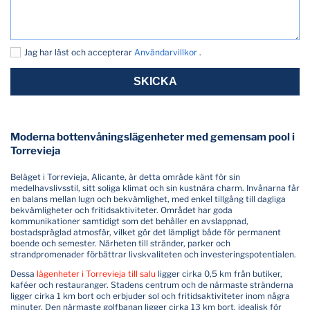
Jag har läst och accepterar
Användarvillkor
.
SKICKA
Moderna bottenvåningslägenheter med gemensam pool i
Torrevieja
Beläget i Torrevieja, Alicante, är detta område känt för sin
medelhavslivsstil, sitt soliga klimat och sin kustnära charm. Invånarna får
en balans mellan lugn och bekvämlighet, med enkel tillgång till dagliga
bekvämligheter och fritidsaktiviteter. Området har goda
kommunikationer samtidigt som det behåller en avslappnad,
bostadspräglad atmosfär, vilket gör det lämpligt både för permanent
boende och semester. Närheten till stränder, parker och
strandpromenader förbättrar livskvaliteten och investeringspotentialen.
Dessa
lägenheter i Torrevieja till salu
ligger cirka 0,5 km från butiker,
kaféer och restauranger. Stadens centrum och de närmaste stränderna
ligger cirka 1 km bort och erbjuder sol och fritidsaktiviteter inom några
minuter. Den närmaste golfbanan ligger cirka 13 km bort, idealisk för