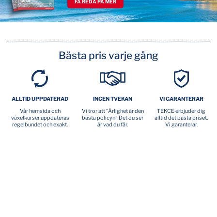
FÅ REDA PÅ MER
Bästa pris varje gång
ALLTID UPPDATERAD
INGEN TVEKAN
VI GARANTERAR
Vår hemsida och
Vi tror att "Ärlighet är den
TEKCE erbjuder dig
växelkurser uppdateras
bästa policyn" Det du ser
alltid det bästa priset.
regelbundet och exakt.
är vad du får.
Vi garanterar.