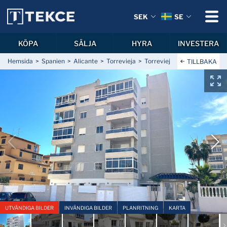
SEK
SE
KÖPA
SÄLJA
HYRA
INVESTERA
Hemsida
Spanien
Alicante
Torrevieja
Torrevieja Centrum
Lägen
TILLBAKA
UTVÄNDIGA BILDER
INVÄNDIGA BILDER
PLANRITNING
KARTA