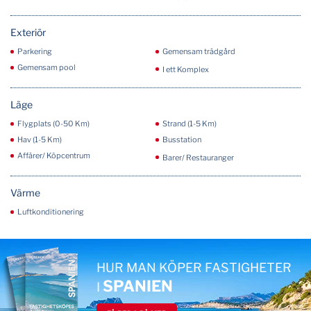
Exteriör
Parkering
Gemensam trädgård
Gemensam pool
I ett Komplex
Läge
Flygplats (0-50 Km)
Strand (1-5 Km)
Hav (1-5 Km)
Busstation
Affärer/ Köpcentrum
Barer/ Restauranger
Värme
Luftkonditionering
HUR MAN KÖPER FASTIGHETER
SPANIEN
I