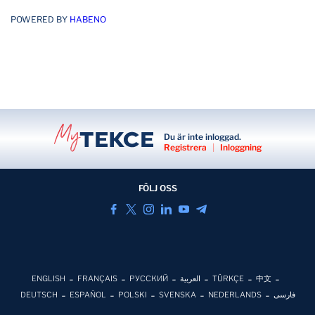
POWERED BY
HABENO
Du är inte inloggad.
Registrera
|
Inloggning
FÖLJ OSS
ENGLISH
FRANÇAIS
РУССКИЙ
العربية
TÜRKÇE
中文
DEUTSCH
ESPAÑOL
POLSKI
SVENSKA
NEDERLANDS
فارسی