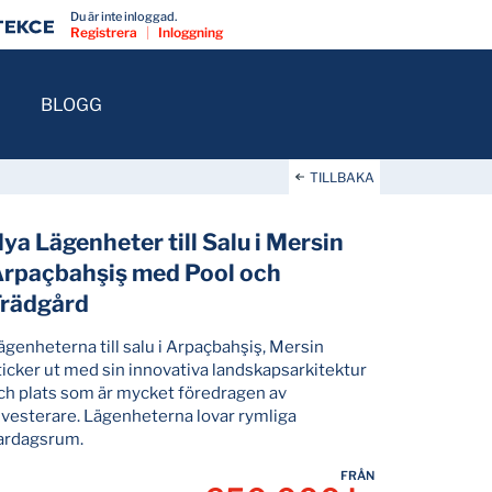
Du är inte inloggad.
Registrera
|
Inloggning
BLOGG
TILLBAKA
ya Lägenheter till Salu i Mersin
rpaçbahşiş med Pool och
Trädgård
ägenheterna till salu i Arpaçbahşiş, Mersin
ticker ut med sin innovativa landskapsarkitektur
ch plats som är mycket föredragen av
nvesterare. Lägenheterna lovar rymliga
ardagsrum.
FRÅN