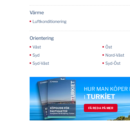
Värme
Luftkonditionering
Orientering
Väst
Öst
Syd
Nord-Väst
Syd-Väst
Syd-Öst
HUR MAN KÖPER 
TURKİET
I
FÅ REDA PÅ MER