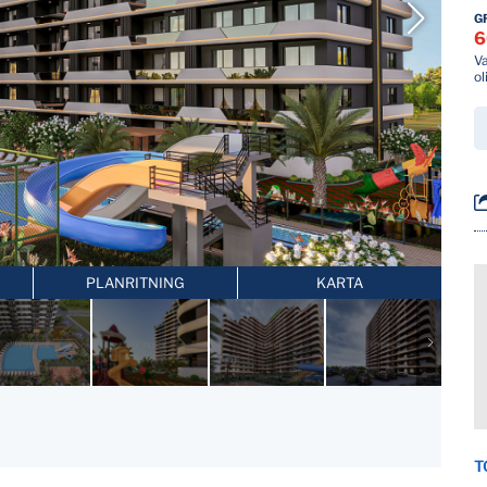
G
6
Va
o
PLANRITNING
KARTA
T