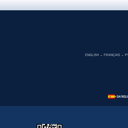
ENGLISH
FRANÇAIS
Р
+34 951 