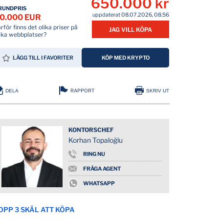
650.000 kr
RUNDPRIS
uppdaterat 08.07.2026, 08.56
0.000 EUR
rför finns det olika priser på
JAG VILL KÖPA
lika webbplatser?
LÄGG TILL I FAVORITER
KÖP MED KRYPTO
RAPPORT
DELA
SKRIV UT
KONTORSCHEF
Korhan Topaloğlu
RING NU
FRÅGA AGENT
WHATSAPP
OPP 3 SKÄL ATT KÖPA