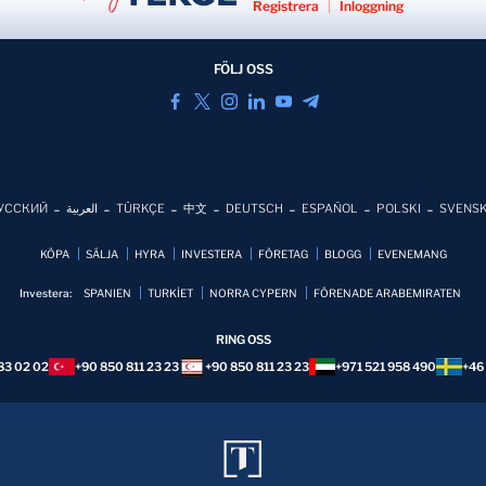
Registrera
|
Inloggning
FÖLJ OSS
УССКИЙ
العربية
TÜRKÇE
中文
DEUTSCH
ESPAÑOL
POLSKI
SVENS
KÖPA
SÄLJA
HYRA
INVESTERA
FÖRETAG
BLOGG
EVENEMANG
Investera:
SPANIEN
TURKİET
NORRA CYPERN
FÖRENADE ARABEMIRATEN
RING OSS
83 02 02
+90 850 811 23 23
+90 850 811 23 23
+971 521 958 490
+46