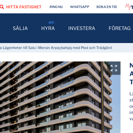
HITTA FASTIGHET
RING NU
WHATSAPP
BOKA EN TID
SÄLJA
HYRA
INVESTERA
FÖRETAG
a Lägenheter till Salu i Mersin Arpaçbahşiş med Pool och Trädgård
N
A
L
s
o
i
v