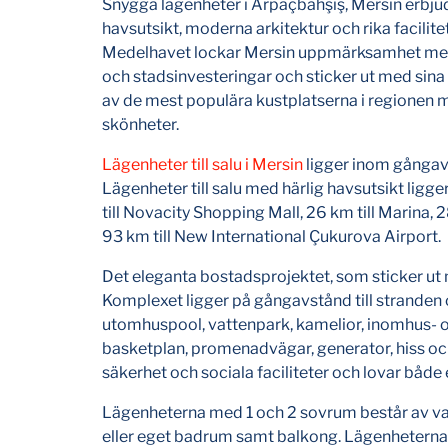
Snygga lägenheter i Arpaçbahşiş, Mersin erbj
havsutsikt, moderna arkitektur och rika facilit
Medelhavet lockar Mersin uppmärksamhet med s
och stadsinvesteringar och sticker ut med sina 
av de mest populära kustplatserna i regionen me
skönheter.
Lägenheter till salu i Mersin
ligger inom gångavs
Lägenheter till salu med härlig havsutsikt ligger
till Novacity Shopping Mall, 26 km till Marina, 
93 km till New International Çukurova Airport.
Det eleganta bostadsprojektet, som sticker ut m
Komplexet ligger på gångavstånd till stranden 
utomhuspool, vattenpark, kamelior, inomhus-
basketplan, promenadvägar, generator, hiss och
säkerhet och sociala faciliteter och lovar både e
Lägenheterna med 1 och 2 sovrum består av v
eller eget badrum samt balkong. Lägenheterna, 