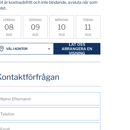
et är kostnadsfritt och inte bindande, avsluta när som
lst.
LÖRDAG
SÖNDAG
MÅNDAG
TISDAG
08
09
10
11
AUG
AUG
AUG
AUG
LÅT OSS
ARRANGERA EN
VÄLJ KONTOR
VISNING
Kontaktförfrågan