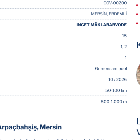
COV-00200
MERSİN, ERDEMLİ
INGET MÄKLARARVODE
15
1, 2
1
Gemensam pool
10 / 2026
50-100 km
500-1.000 m
Arpaçbahşiş, Mersin