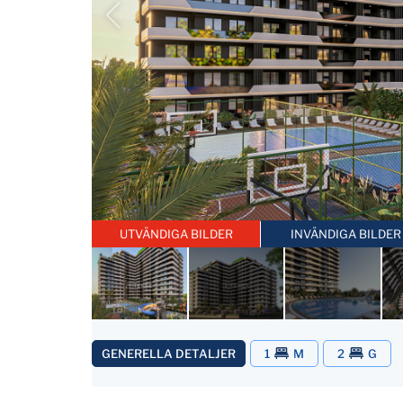
UTVÄNDIGA BILDER
INVÄNDIGA BILDER
GENERELLA DETALJER
1
M
2
G