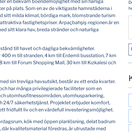
uder en bekväm boendemöjlighet med sin härliga
D
eter på plats. Som en av de viktigaste hamnstäderna i
he
itt milda klimat, bördiga mark, blomstrande turism
attraktiva fastighetspriser. Arpaçbahşiş-regionen är en
d sitt klara hav, breda stränder och naturliga
tånd till havet och dagliga bekvämligheter.
 400 m till stranden, 4 km till Erdemli busstation, 7 km
28 km till Forum Shopping Mall, 30 km till Kızkalesi och
ed sin trevliga havsutsikt, består av ett enda kvarter.
och har många privilegierade faciliteter som en
 och utomhusfitnessområden, utomhusparkering,
 24/7 säkerhetstjänst. Projektet erbjuder komfort,
tt fridfullt liv och en värdefull investeringsmöjlighet.
ardagsrum, kök med öppen planlösning, delat badrum
där kvalitetsmaterial föredras, är utrustade med