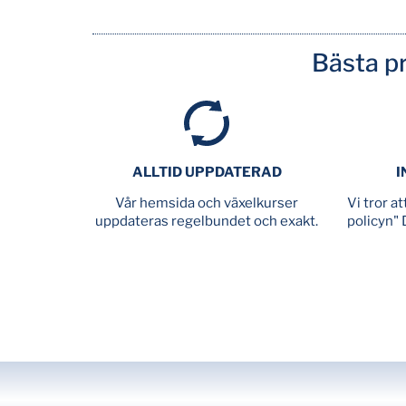
Bästa pr
ALLTID UPPDATERAD
I
Vår hemsida och växelkurser
Vi tror a
uppdateras regelbundet och exakt.
policyn" 