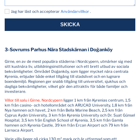
Jag har läst och accepterar
Användarvillkor
.
SKICKA
3-Sovrums Parhus Nära Stadskärnan i Doğanköy
Girne, en av de mest populära städerna i Nordcypern, utmärker sig med
sitt kustnära liv, utbildningsinstitutioner och ett brett utbud av sociala
bekvämligheter. Området Doğanköy, som ligger mycket nära centrala
Kyrenia, erbjuder både enkel tillgång till stadslivet och en lugnare
boendemiljö. Regionen ger snabb tillgång till universitet, sjukhus och
dagliga bekvämligheter, vilket gör den attraktiv för både familjer och
investerare.
Villor till salu i Girne, Nordcypern
ligger 1 km från Kyrenias centrum, 1,5
km från casino- och hotellområdet och ARUCAD University, 1,8 km från
Nya hamnen och havet, 2 km från Bella Marine Beach, 2,5 km från
Cyprus Aydın University, 3 km från Kyrenia University och Dr. Suat Günsel
Hospital, 3,5 km från English School of Kyrenia, 3,5 km från Gamla
hamnen och Kyrenia Castle, 39 km från Ercan Airport och 79 km från
Larnaca Airport.
Varje villa ligger på cirka 130 m² mark och är utformad som ett