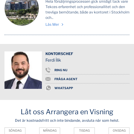
Hela försäljningsprocessen gick smidigt tack vare
Tekces erfarenhet och professionallitet och den
trevliga bemötande, både av kontoret i Stockholm
och...
Läs Mer
KONTORSCHEF
Ferdi İlik
RING NU
FRÅGA AGENT
WHATSAPP
Låt oss Arrangera en Visning
Det är kostnadsfritt och inte bindande, avsluta när som helst.
SÖNDAG
MÅNDAG
TISDAG
ONSDAG