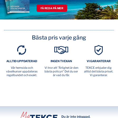
FÅ REDA PÅ MER
Bästa pris varje gång
ALLTID UPPDATERAD
INGEN TVEKAN
VI GARANTERAR
Vår hemsida och
Vi tror att "Ärlighet är den
TEKCE erbjuder dig
växelkurser uppdateras
bästa policyn" Det du ser
alltid det bästa priset.
regelbundet och exakt.
är vad du får.
Vi garanterar.
Du är inte inloggad.