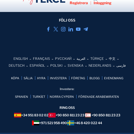
Registrera
|
Inloggning
FÖLJ OSS
ENGLISH
FRANÇAIS
РУССКИЙ
العربية
TÜRKÇE
中文
DEUTSCH
ESPAÑOL
POLSKI
SVENSKA
NEDERLANDS
فارسی
KÖPA
SÄLJA
HYRA
INVESTERA
FÖRETAG
BLOGG
EVENEMANG
Investera:
SPANIEN
TURKİET
NORRA CYPERN
FÖRENADE ARABEMIRATEN
RING OSS
+34 951 83 02 02
+90 850 811 23 23
+90 850 811 23 23
+971 521 958 490
+46 8 420 022 44