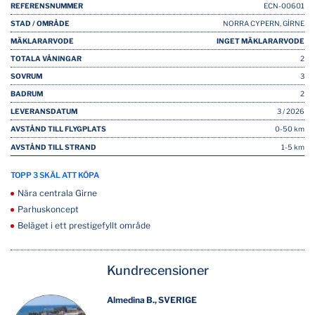
REFERENSNUMMER
ECN-00601
STAD / OMRÅDE
NORRA CYPERN, GİRNE
MÄKLARARVODE
INGET MÄKLARARVODE
TOTALA VÅNINGAR
2
SOVRUM
3
BADRUM
2
LEVERANSDATUM
3 / 2026
AVSTÅND TILL FLYGPLATS
0-50 km
AVSTÅND TILL STRAND
1-5 km
TOPP 3 SKÄL ATT KÖPA
Nära centrala Girne
Parhuskoncept
Beläget i ett prestigefyllt område
Kundrecensioner
Almedina B., SVERIGE