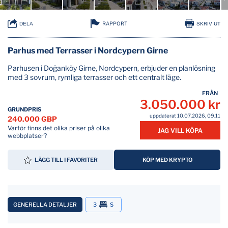
RAPPORT
DELA
SKRIV UT
Parhus med Terrasser i Nordcypern Girne
Parhusen i Doğanköy Girne, Nordcypern, erbjuder en planlösning
med 3 sovrum, rymliga terrasser och ett centralt läge.
FRÅN
3.050.000 kr
GRUNDPRIS
uppdaterat 10.07.2026, 09.11
240.000 GBP
Varför finns det olika priser på olika
JAG VILL KÖPA
webbplatser?
LÄGG TILL I FAVORITER
KÖP MED KRYPTO
GENERELLA DETALJER
3
S