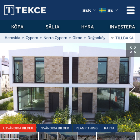
SEK
SE
KÖPA
SÄLJA
HYRA
INVESTERA
Hemsida
Cypern
Norra Cypern
Girne
Doğanköy
Parhus med Terr
TILLBAKA
UTVÄNDIGA BILDER
INVÄNDIGA BILDER
PLANRITNING
KARTA