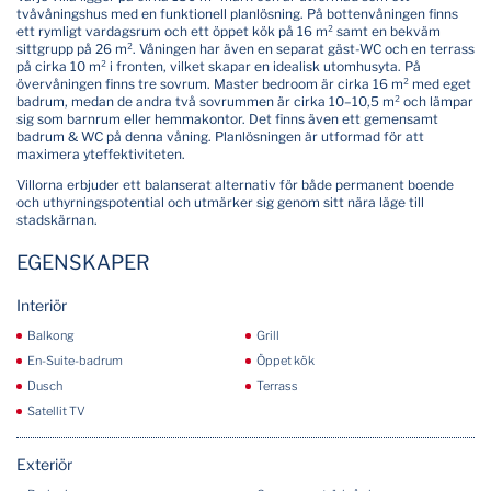
tvåvåningshus med en funktionell planlösning. På bottenvåningen finns
ett rymligt vardagsrum och ett öppet kök på 16 m² samt en bekväm
sittgrupp på 26 m². Våningen har även en separat gäst-WC och en terrass
på cirka 10 m² i fronten, vilket skapar en idealisk utomhusyta. På
övervåningen finns tre sovrum. Master bedroom är cirka 16 m² med eget
badrum, medan de andra två sovrummen är cirka 10–10,5 m² och lämpar
sig som barnrum eller hemmakontor. Det finns även ett gemensamt
badrum & WC på denna våning. Planlösningen är utformad för att
maximera yteffektiviteten.
Villorna erbjuder ett balanserat alternativ för både permanent boende
och uthyrningspotential och utmärker sig genom sitt nära läge till
stadskärnan.
EGENSKAPER
Interiör
Balkong
Grill
En-Suite-badrum
Öppet kök
Dusch
Terrass
Satellit TV
Exteriör