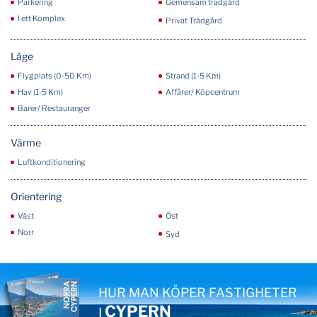
Parkering
Gemensam trädgård
I ett Komplex
Privat Trädgård
Läge
Flygplats (0-50 Km)
Strand (1-5 Km)
Hav (1-5 Km)
Affärer/ Köpcentrum
Barer/ Restauranger
Värme
Luftkonditionering
Orientering
Väst
Öst
Norr
Syd
HUR MAN KÖPER FASTIGHETER
CYPERN
I