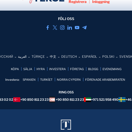
Registrera
|
Inloggning
FÖLJ OSS
УССКИЙ
العربية
TÜRKÇE
中文
DEUTSCH
ESPAÑOL
POLSKI
SVENS
KÖPA
SÄLJA
HYRA
INVESTERA
FÖRETAG
BLOGG
EVENEMANG
Investera:
SPANIEN
TURKİET
NORRA CYPERN
FÖRENADE ARABEMIRATEN
RING OSS
83 02 02
+90 850 811 23 23
+90 850 811 23 23
+971 521 958 490
+46