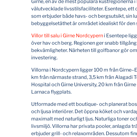
Girne, en av de mest populära kustregionerna 
välutvecklade livsstilsfaciliteter. Esentepe, e
som erbjuder både havs- och bergsutsikt, sin lu
bebyggelsetäthet är området idealiskt för den s
Villor till salu i Girne Nordcypern
i Esentepe lig
över hav och berg. Regionen ger snabb tillgång 
bekvämligheter. Närheten till golfbanor gör o
investering.
Villorna i Nordcypern ligger 100 m från Girne
km från närmaste strand, 3,5 km från Alagadi Tu
Hospital och Girne University, 20 km från Girn
Larnaca flygplats.
Utformade med ett boutique- och planerat bo
och ljusa interiörer. Det öppna köket och vard
maximalt med naturligt ljus. Naturliga toner oc
livsmiljö. Villorna har privata pooler, anlagda
erbjuder grill- och relaxområden. Dessutom fi