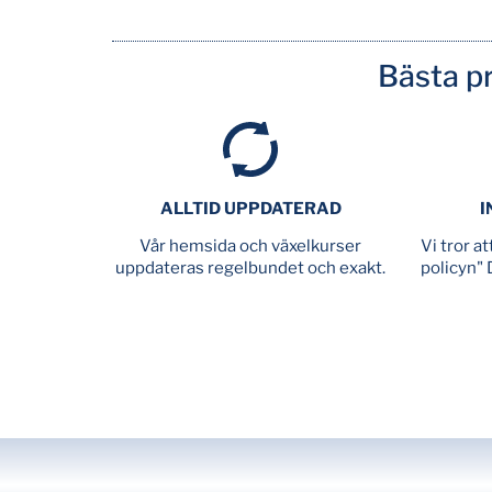
Bästa pr
ALLTID UPPDATERAD
I
Vår hemsida och växelkurser
Vi tror a
uppdateras regelbundet och exakt.
policyn" 