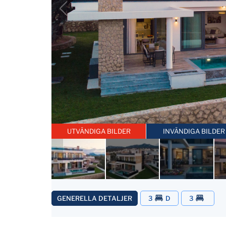
UTVÄNDIGA BILDER
INVÄNDIGA BILDER
GENERELLA DETALJER
3
D
3