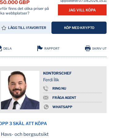
uppdaterat 07.08.2026, 15.11
50.000 GBP
rför finns det olika priser på
JAG VILL KÖPA
lika webbplatser?
LÄGG TILL I FAVORITER
KÖP MED KRYPTO
RAPPORT
DELA
SKRIV UT
KONTORSCHEF
Ferdi İlik
RING NU
FRÅGA AGENT
WHATSAPP
OPP 3 SKÄL ATT KÖPA
Havs- och bergsutsikt