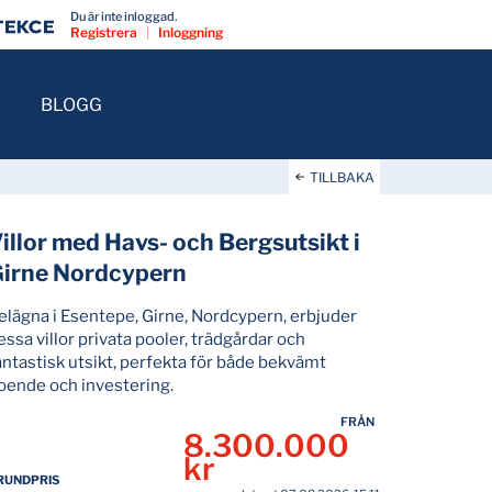
Du är inte inloggad.
Registrera
|
Inloggning
BLOGG
TILLBAKA
illor med Havs- och Bergsutsikt i
irne Nordcypern
elägna i Esentepe, Girne, Nordcypern, erbjuder
essa villor privata pooler, trädgårdar och
antastisk utsikt, perfekta för både bekvämt
oende och investering.
FRÅN
8.300.000
kr
RUNDPRIS