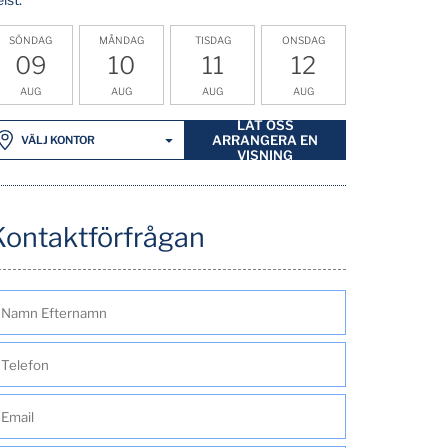
SÖNDAG
MÅNDAG
TISDAG
ONSDAG
09
10
11
12
AUG
AUG
AUG
AUG
LÅT OSS
ARRANGERA EN
VÄLJ KONTOR
VISNING
Kontaktförfrågan