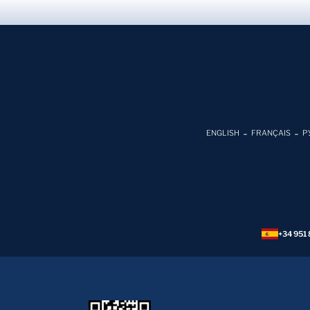
ENGLISH
FRANÇAIS
Р
+34 951 