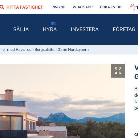
HITTA FASTIGHET
RING NU
WHATSAPP
BOKA EN TID
SÄLJA
HYRA
INVESTERA
FÖRETAG
illor med Havs- och Bergsutsikt i Girne Nordcypern
V
G
B
d
f
b
G