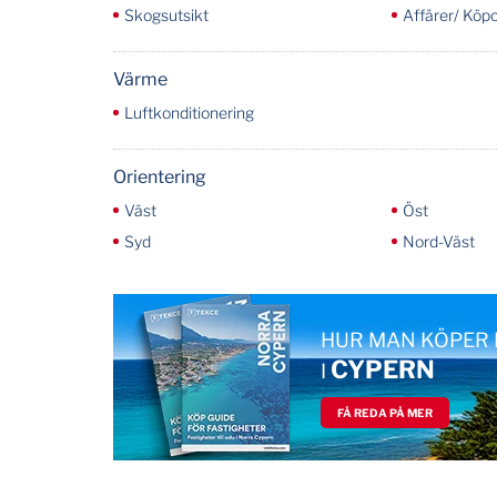
Skogsutsikt
Affärer/ Köp
Värme
Luftkonditionering
Orientering
Väst
Öst
Syd
Nord-Väst
HUR MAN KÖPER 
CYPERN
I
FÅ REDA PÅ MER