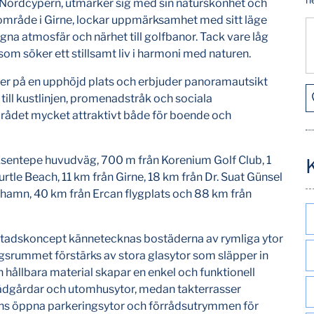
i Nordcypern, utmärker sig med sin naturskönhet och
tt område i Girne, lockar uppmärksamhet med sitt läge
gna atmosfär och närhet till golfbanor. Tack vare låg
om söker ett stillsamt liv i harmoni med naturen.
ger på en upphöjd plats och erbjuder panoramautsikt
till kustlinjen, promenadstråk och sociala
mrådet mycket attraktivt både för boende och
–Esentepe huvudväg, 700 m från Korenium Golf Club, 1
rtle Beach, 11 km från Girne, 18 km från Dr. Suat Günsel
e hamn, 40 km från Ercan flygplats och 88 km från
stadskoncept kännetecknas bostäderna av rymliga ytor
agsrummet förstärks av stora glasytor som släpper in
h hållbara material skapar en enkel och funktionell
 trädgårdar och utomhusytor, medan takterrasser
nns öppna parkeringsytor och förrådsutrymmen för