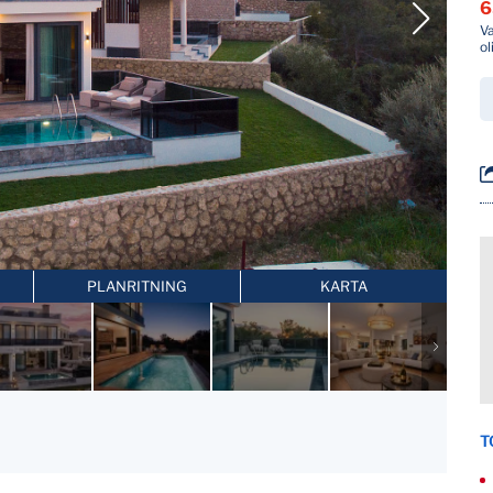
6
Va
o
PLANRITNING
KARTA
T