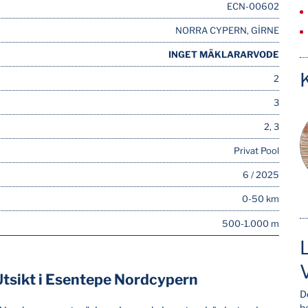
ECN-00602
NORRA CYPERN, GİRNE
INGET MÄKLARARVODE
2
3
2, 3
Privat Pool
6 / 2025
0-50 km
500-1.000 m
Utsikt i Esentepe Nordcypern
D
he