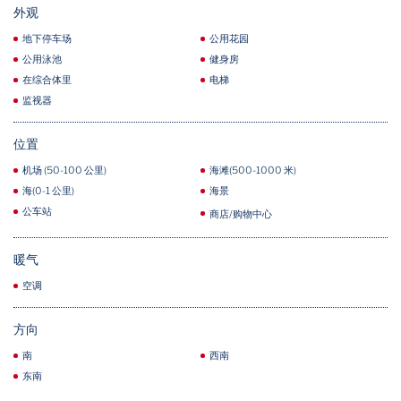
外观
地下停车场
公用花园
公用泳池
健身房
在综合体里
电梯
监视器
位置
机场 (50-100 公里)
海滩(500-1000 米)
海(0-1 公里)
海景
公车站
商店/购物中心
暖气
空调
方向
南
西南
东南