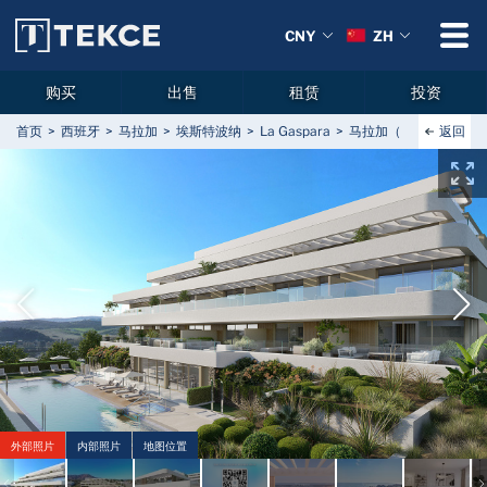
CNY
ZH
购买
出售
租赁
投资
返回
首页
西班牙
马拉加
埃斯特波纳
La Gaspara
马拉加（Malaga）埃斯
外部照片
内部照片
地图位置