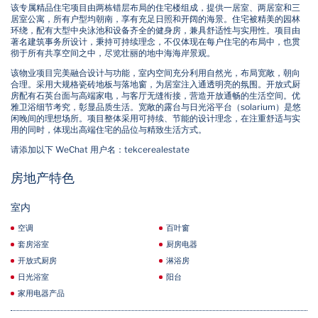
该专属精品住宅项目由两栋错层布局的住宅楼组成，提供一居室、两居室和三
居室公寓，所有户型均朝南，享有充足日照和开阔的海景。住宅被精美的园林
环绕，配有大型中央泳池和设备齐全的健身房，兼具舒适性与实用性。项目由
著名建筑事务所设计，秉持可持续理念，不仅体现在每户住宅的布局中，也贯
彻于所有共享空间之中，尽览壮丽的地中海海岸景观。
该物业项目完美融合设计与功能，室内空间充分利用自然光，布局宽敞，朝向
合理。采用大规格瓷砖地板与落地窗，为居室注入通透明亮的氛围。开放式厨
房配有石英台面与高端家电，与客厅无缝衔接，营造开放通畅的生活空间。优
雅卫浴细节考究，彰显品质生活。宽敞的露台与日光浴平台（solarium）是悠
闲晚间的理想场所。项目整体采用可持续、节能的设计理念，在注重舒适与实
用的同时，体现出高端住宅的品位与精致生活方式。
请添加以下 WeChat 用户名：tekcerealestate
房地产特色
室内
空调
百叶窗
套房浴室
厨房电器
开放式厨房
淋浴房
日光浴室
阳台
家用电器产品