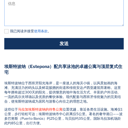
我已阅读并接受
使用条款
。
发送
埃斯特波纳（Estepona）配共享泳池的卓越公寓与顶层复式住
宅
埃斯特波纳位于西班牙阳光海岸，是一座迷人的海滨小镇，以风景如画的海
滩、充满活力的码头以及鲜花簇拥的街道和传统安达卢西亚建筑而著称。这里
每年拥有超过300天的阳光，提供惬意的地中海生活方式、丰富的户外活动、
一流的高尔夫球场以及优质的餐饮体验。现代配套与西班牙传统魅力的完美结
合，使埃斯特波纳成为居民与游客心向往之的理想之地。
这些位于
马拉加埃斯特波纳的待售公寓
位置优越，靠近各类生活设施。海滩仅1
公里，步行轻松可达；埃斯特波纳市中心距离仅5公里。著名的奢华港口——波
多巴努斯（Puerto Banús）约25公里，马贝拉约35公里。国际马拉加机场距
此约85公里，出行方便。