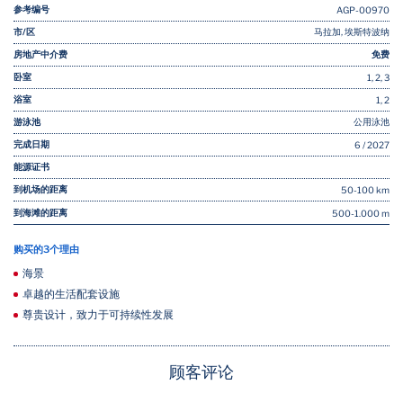
参考编号
AGP-00970
市/区
马拉加, 埃斯特波纳
房地产中介费
免费
卧室
1, 2, 3
浴室
1, 2
游泳池
公用泳池
完成日期
6 / 2027
能源证书
到机场的距离
50-100 km
到海滩的距离
500-1.000 m
购买的3个理由
海景
卓越的生活配套设施
尊贵设计，致力于可持续性发展
顾客评论