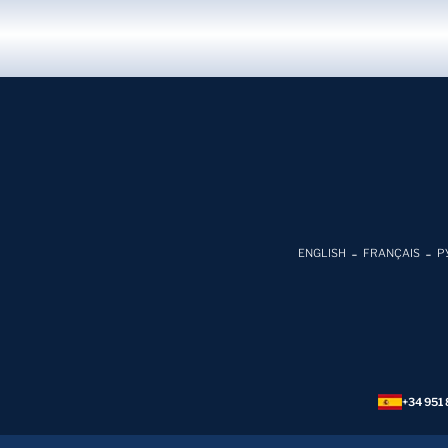
ENGLISH
FRANÇAIS
Р
+34 951 