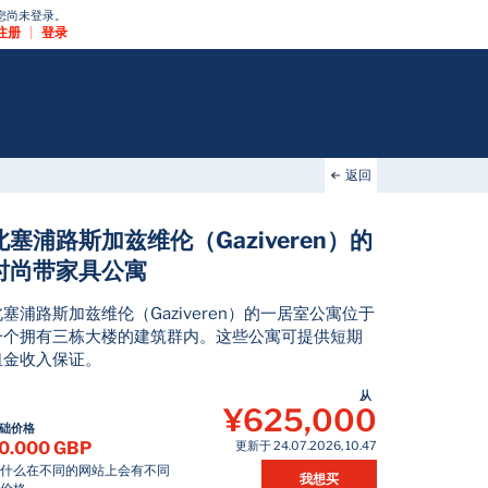
您尚未登录。
注册
|
登录
返回
北塞浦路斯加兹维伦（Gaziveren）的
时尚带家具公寓
北塞浦路斯加兹维伦（Gaziveren）的一居室公寓位于
一个拥有三栋大楼的建筑群内。这些公寓可提供短期
租金收入保证。
从
¥625,000
础价格
0.000 GBP
更新于 24.07.2026, 10.47
为什么在不同的网站上会有不同
我想买