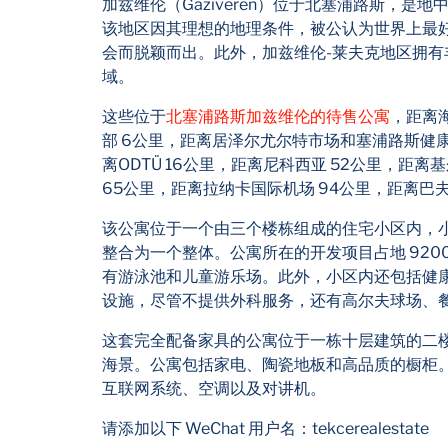
加兹维伦（Gaziveren）位于北塞浦路斯，
该地区因其理想的地理条件，被公认为世界上最
会而脱颖而出。此外，加兹维伦-莱夫克地区拥
域。
这些位于
北塞浦路斯加兹维伦的待售公寓
，距离海
部 6公里，距离居泽尔尤尔特市场和塞浦路斯健康
离ODTÜ 16公里，距离尼科西亚 52公里，距
65公里，距离拉纳卡国际机场 94公里，距离巴夫
该公寓位于一个由三个楼栋组成的住宅小区内，
整合为一个整体。公寓所在的开发项目占地 920
有游泳池和儿童游乐场。此外，小区内还包括健
设施，尽管不提供外科服务，还有高尔夫球场、
这套完全配备家具的公寓位于一栋十层建筑的二
海景。公寓包括家电、陶瓷地板和高品质的橱柜
互联网系统、空调以及对讲机。
请添加以下 WeChat 用户名：tekcerealestate