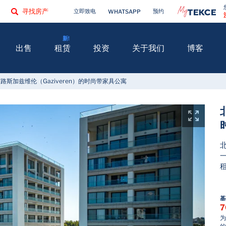
寻找房产
立即致电
预约
WHATSAPP
出售
租赁
投资
关于我们
博客
路斯加兹维伦（Gaziveren）的时尚带家具公寓
基
7