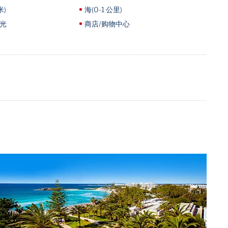
米)
海(0-1 公里)
光
商店/购物中心