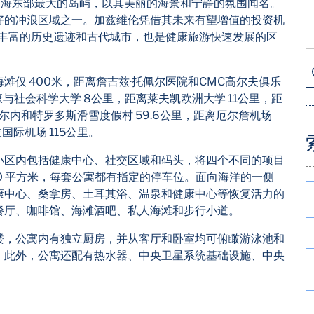
是地中海东部最大的岛屿，以其美丽的海景和宁静的氛围闻名。
好的冲浪区域之一。加兹维伦凭借其未来有望增值的投资机
有丰富的历史遗迹和古代城市，也是健康旅游快速发展的区
滩仅 400米，距离詹吉兹·托佩尔医院和CMC高尔夫俱乐
与社会科学大学 8公里，距离莱夫凯欧洲大学 11公里，距
离基尔内和特罗多斯滑雪度假村 59.6公里，距离厄尔詹机场
国际机场 115公里。
小区内包括健康中心、社交区域和码头，将四个不同的项目
0 平方米，每套公寓都有指定的停车位。面向海洋的一侧
康中心、桑拿房、土耳其浴、温泉和健康中心等恢复活力的
餐厅、咖啡馆、海滩酒吧、私人海滩和步行小道。
楼，公寓内有独立厨房，并从客厅和卧室均可俯瞰游泳池和
。此外，公寓还配有热水器、中央卫星系统基础设施、中央