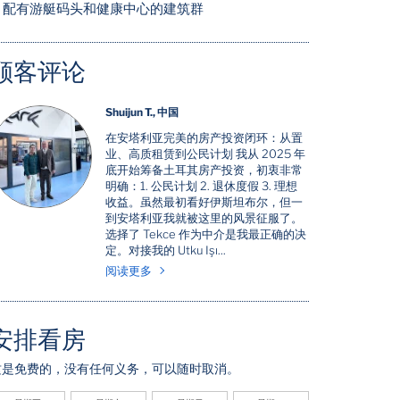
配有游艇码头和健康中心的建筑群
顾客评论
Shuijun T., 中国
在安塔利亚完美的房产投资闭环：从置
业、高质租赁到公民计划 我从 2025 年
底开始筹备土耳其房产投资，初衷非常
明确：1. 公民计划 2. 退休度假 3. 理想
收益。虽然最初看好伊斯坦布尔，但一
到安塔利亚我就被这里的风景征服了。
选择了 Tekce 作为中介是我最正确的决
定。对接我的 Utku Işı...
阅读更多
安排看房
这是免费的，没有任何义务，可以随时取消。