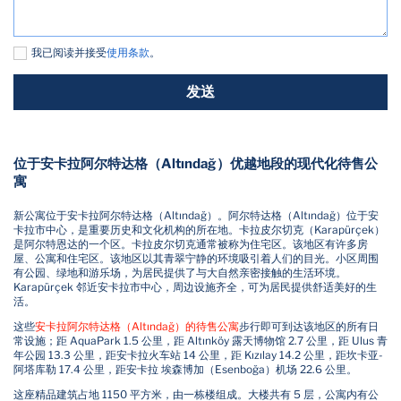
我已阅读并接受
使用条款
。
发送
位于安卡拉阿尔特达格（Altındağ）优越地段的现代化待售公
寓
新公寓位于安卡拉阿尔特达格（Altındağ）。阿尔特达格（Altındağ）位于安
卡拉市中心，是重要历史和文化机构的所在地。卡拉皮尔切克（Karapürçek）
是阿尔特恩达的一个区。卡拉皮尔切克通常被称为住宅区。该地区有许多房
屋、公寓和住宅区。该地区以其青翠宁静的环境吸引着人们的目光。小区周围
有公园、绿地和游乐场，为居民提供了与大自然亲密接触的生活环境。
Karapürçek 邻近安卡拉市中心，周边设施齐全，可为居民提供舒适美好的生
活。
这些
安卡拉阿尔特达格（Altındağ）的待售公寓
步行即可到达该地区的所有日
常设施；距 AquaPark 1.5 公里，距 Altınköy 露天博物馆 2.7 公里，距 Ulus 青
年公园 13.3 公里，距安卡拉火车站 14 公里，距 Kızılay 14.2 公里，距坎卡亚-
阿塔库勒 17.4 公里，距安卡拉 埃森博加（Esenboğa）机场 22.6 公里。
这座精品建筑占地 1150 平方米，由一栋楼组成。大楼共有 5 层，公寓内有公