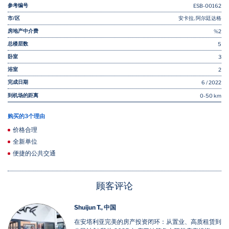
参考编号
ESB-00162
市/区
安卡拉, 阿尔廷达格
房地产中介费
%2
总楼层数
5
卧室
3
浴室
2
完成日期
6 / 2022
到机场的距离
0-50 km
购买的3个理由
价格合理
全新单位
便捷的公共交通
顾客评论
Shuijun T., 中国
在安塔利亚完美的房产投资闭环：从置业、高质租赁到