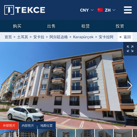
CNY
ZH
购买
出售
租赁
投资
返回
首页
土耳其
安卡拉
阿尔廷达格
Karapürçek
安卡拉阿尔特达格（Alt
外部照片
内部照片
地图位置