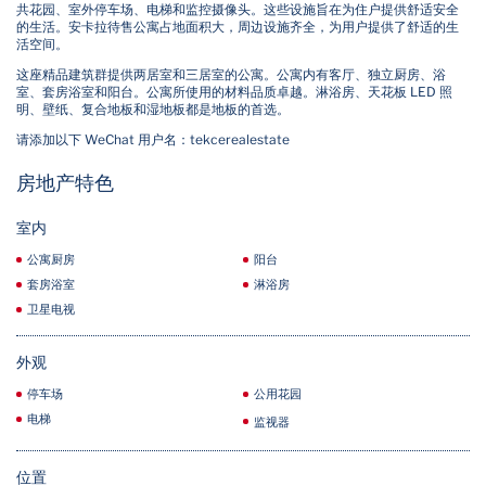
共花园、室外停车场、电梯和监控摄像头。这些设施旨在为住户提供舒适安全
的生活。安卡拉待售公寓占地面积大，周边设施齐全，为用户提供了舒适的生
活空间。
这座精品建筑群提供两居室和三居室的公寓。公寓内有客厅、独立厨房、浴
室、套房浴室和阳台。公寓所使用的材料品质卓越。淋浴房、天花板 LED 照
明、壁纸、复合地板和湿地板都是地板的首选。
请添加以下 WeChat 用户名：tekcerealestate
房地产特色
室内
公寓厨房
阳台
套房浴室
淋浴房
卫星电视
外观
停车场
公用花园
电梯
监视器
位置