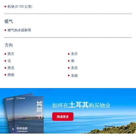
机场 (0-50 公里)
暖气
燃气热水器家用
方向
西方
东方
北
南
西北
东北
西南
东南
土耳其
如何在
购买物业
阅读更多