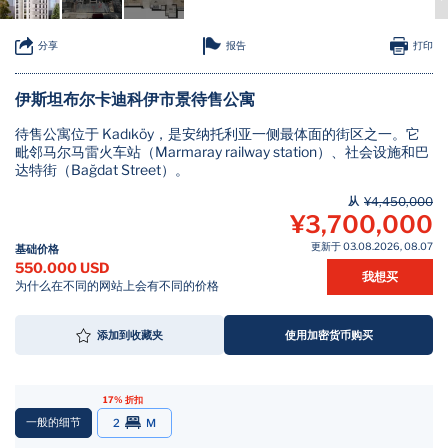
报告
分享
打印
伊斯坦布尔卡迪科伊市景待售公寓
待售公寓位于 Kadıköy，是安纳托利亚一侧最体面的街区之一。它
毗邻马尔马雷火车站（Marmaray railway station）、社会设施和巴
达特街（Bağdat Street）。
从
¥4,450,000
¥3,700,000
更新于 03.08.2026, 08.07
基础价格
550.000 USD
我想买
为什么在不同的网站上会有不同的价格
添加到收藏夹
使用加密货币购买
17% 折扣
一般的细节
2
M