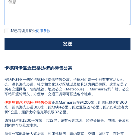
我已阅读并接受
使用条款
。
发送
卡德柯伊靠近巴格达街的待售公寓
安纳托利亚一侧的卡德柯伊提供待售公寓。卡德柯伊是一个拥有丰富活动机
会、漫长海滨步道、社交和文化活动区域以及极具活力的居住区。这里涵盖了
所有交通网络，包括地铁、地铁公交（Metrobus）、Marmaray列车站、公交
车站和渡轮码头，方便单一交通工具即可抵达各个地点。
伊斯坦布尔卡德柯伊待售公寓
距离Marmaray车站200米，距离巴格达街300
米，距离海滨步道800米，距地铁4公里，距欧亚隧道7公里，距7·15殉难者大
桥9公里，距萨比哈·格克琴机场32公里。
该项目占地1200平方米，共12层，设有公共花园、监控摄像头、电梯、开放和
封闭停车场及发电机。
待售公寓配备嵌入式厨具、封闭式厨房、套内浴室、空调、淋浴间、百叶窗、