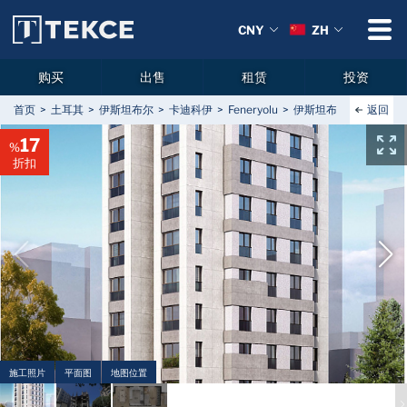
CNY
ZH
购买
出售
租赁
投资
返回
首页
土耳其
伊斯坦布尔
卡迪科伊
Feneryolu
伊斯坦布尔卡迪科伊市
17
%
折扣
施工照片
平面图
地图位置