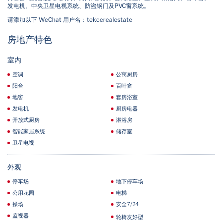
发电机、中央卫星电视系统、防盗钢门及PVC窗系统。
请添加以下 WeChat 用户名：tekcerealestate
房地产特色
室内
空调
公寓厨房
阳台
百叶窗
地窖
套房浴室
发电机
厨房电器
开放式厨房
淋浴房
智能家居系统
储存室
卫星电视
外观
停车场
地下停车场
公用花园
电梯
操场
安全7/24
监视器
轮椅友好型