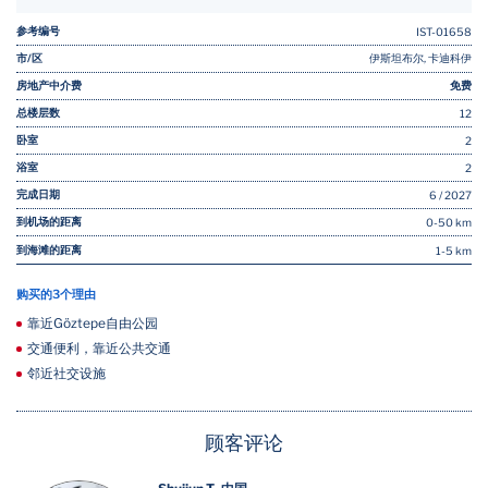
参考编号
IST-01658
市/区
伊斯坦布尔, 卡迪科伊
房地产中介费
免费
总楼层数
12
卧室
2
浴室
2
完成日期
6 / 2027
到机场的距离
0-50 km
到海滩的距离
1-5 km
购买的3个理由
靠近Göztepe自由公园
交通便利，靠近公共交通
邻近社交设施
顾客评论