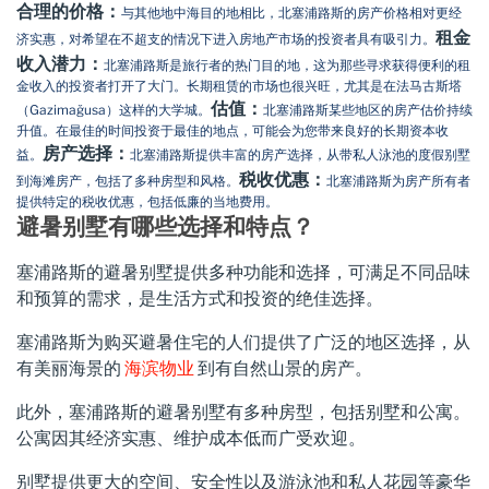
合理的价格：
与其他地中海目的地相比，北塞浦路斯的房产价格相对更经
租金
济实惠，对希望在不超支的情况下进入房地产市场的投资者具有吸引力。
收入潜力：
北塞浦路斯是旅行者的热门目的地，这为那些寻求获得便利的租
金收入的投资者打开了大门。长期租赁的市场也很兴旺，尤其是在法马古斯塔
估值：
（Gazimağusa）这样的大学城。
北塞浦路斯某些地区的房产估价持续
升值。在最佳的时间投资于最佳的地点，可能会为您带来良好的长期资本收
房产选择：
益。
北塞浦路斯提供丰富的房产选择，从带私人泳池的度假别墅
税收优惠：
到海滩房产，包括了多种房型和风格。
北塞浦路斯为房产所有者
提供特定的税收优惠，包括低廉的当地费用。
避暑别墅有哪些选择和特点？
塞浦路斯的避暑别墅提供多种功能和选择，可满足不同品味
和预算的需求，是生活方式和投资的绝佳选择。
塞浦路斯为购买避暑住宅的人们提供了广泛的地区选择，从
有美丽海景的
海滨物业
到有自然山景的房产。
此外，塞浦路斯的避暑别墅有多种房型，包括别墅和公寓。
公寓因其经济实惠、维护成本低而广受欢迎。
别墅提供更大的空间、安全性以及游泳池和私人花园等豪华