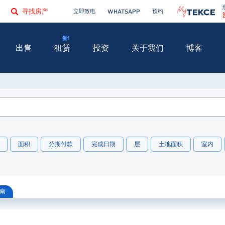
寻找房产
立即致电
预约
WHATSAPP
出售
租赁
投资
关于我们
博客
面积
分期付款
完成日期
层
土地面积
室内
南