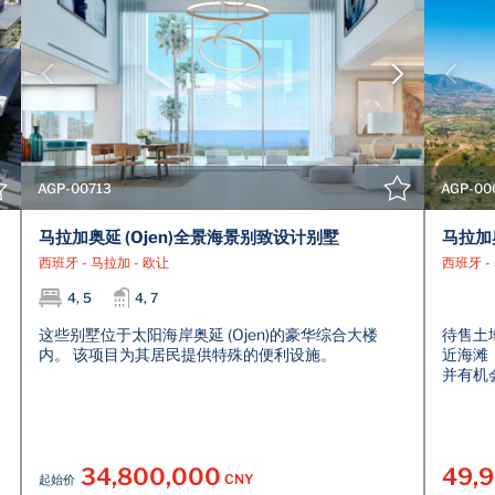
查看详情
联系经纪人
AGP-00713
AGP-00
马拉加奥延 (Ojen)全景海景别致设计别墅
马拉加
西班牙 - 马拉加 - 欧让
西班牙 -
4, 5
4, 7
这些别墅位于太阳海岸奥延 (Ojen)的豪华综合大楼
待售土
内。 该项目为其居民提供特殊的便利设施。
近海滩
并有机
34,800,000
49,
CNY
起始价