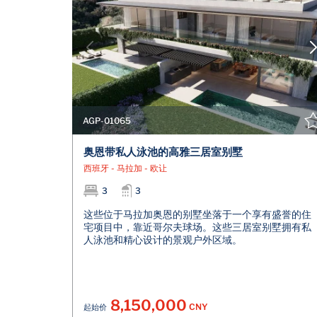
AGP-01065
奥恩带私人泳池的高雅三居室别墅
西班牙 - 马拉加 - 欧让
3
3
这些位于马拉加奥恩的别墅坐落于一个享有盛誉的住
宅项目中，靠近哥尔夫球场。这些三居室别墅拥有私
人泳池和精心设计的景观户外区域。
8,150,000
CNY
起始价