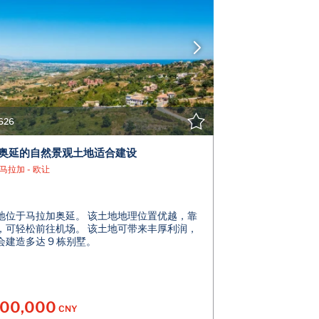
查看详情
联系经纪人
626
奥延的自然景观土地适合建设
 马拉加 - 欧让
地位于马拉加奥延。 该土地地理位置优越，靠
，可轻松前往机场。 该土地可带来丰厚利润，
会建造多达 9 栋别墅。
900,000
CNY