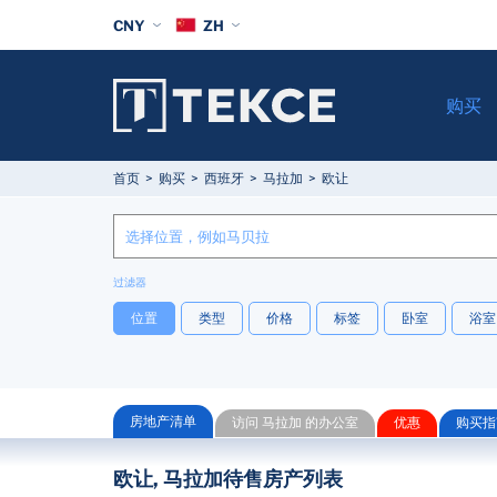
CNY
ZH
购买
首页
购买
西班牙
马拉加
欧让
过滤器
位置
类型
价格
标签
卧室
浴室
房地产清单
访问 马拉加 的办公室
优惠
购买指
欧让, 马拉加待售房产列表