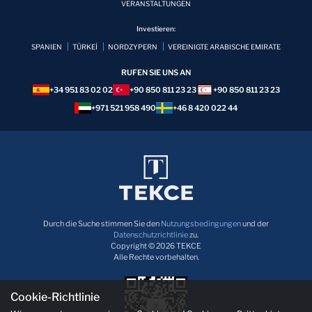
VERANSTALTUNGEN
Investieren:
SPANIEN
TÜRKEİ
NORDZYPERN
VEREINIGTE ARABISCHE EMIRATE
RUFEN SIE UNS AN
+34 951 83 02 02
+90 850 811 23 23
+90 850 811 23 23
+971 521 958 490
+46 8 420 022 44
Durch die Suche stimmen Sie den
Nutzungsbedingungen
und der
Datenschutzrichtlinie
zu.
Copyright © 2026 TEKCE
Alle Rechte vorbehalten.
Cookie-Richtlinie