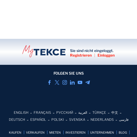
Sie sind nicht eingeloggt.
Registrieren
|
Einloggen
FOLGEN SIE UNS
ENGLISH
FRANÇAIS
РУССКИЙ
العربية
TÜRKÇE
中文
DEUTSCH
ESPAÑOL
POLSKI
SVENSKA
NEDERLANDS
فارسی
KAUFEN
VERKAUFEN
MIETEN
INVESTIEREN
UNTERNEHMEN
BLOG