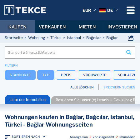
EUR
DE
KAUFEN
VERKAUFEN
MIETEN
INVESTIEREN
Startseite
Wohnung
Türkei
Istanbul
Bağcılar
Bağlar
FILTERN
STANDORTE
TYP
PREIS
STICHWORTE
SCHLAFZIM
ALLE LÖSCHEN
SPEICHERN SUCHEN
Liste der Immobilien
Besuchen Sie unser (e) Istanbul, Cevizlibag Büro
Wohnungen kaufen in Bağlar, Bağcılar, Istanbul,
Türkei - Bağlar Wohnungsseiten
SORTIEREN NACH
Anzeige von
2
von insgesamt
2
Immobilien