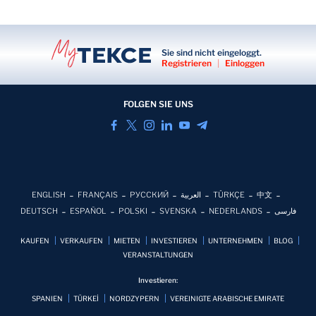
Sie sind nicht eingeloggt.
Registrieren
|
Einloggen
FOLGEN SIE UNS
ENGLISH
FRANÇAIS
РУССКИЙ
العربية
TÜRKÇE
中文
DEUTSCH
ESPAÑOL
POLSKI
SVENSKA
NEDERLANDS
فارسی
KAUFEN
VERKAUFEN
MIETEN
INVESTIEREN
UNTERNEHMEN
BLOG
VERANSTALTUNGEN
Investieren:
SPANIEN
TÜRKEİ
NORDZYPERN
VEREINIGTE ARABISCHE EMIRATE