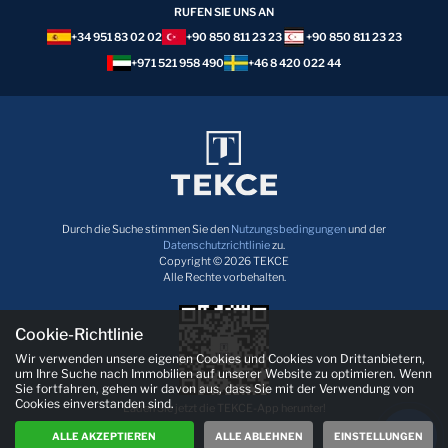
RUFEN SIE UNS AN
+34 951 83 02 02
+90 850 811 23 23
+90 850 811 23 23
+971 521 958 490
+46 8 420 022 44
Durch die Suche stimmen Sie den
Nutzungsbedingungen
und der
Datenschutzrichtlinie
zu.
Copyright © 2026 TEKCE
Alle Rechte vorbehalten.
Cookie-Richtlinie
Wir verwenden unsere eigenen Cookies und Cookies von Drittanbietern,
um Ihre Suche nach Immobilien auf unserer Website zu optimieren. Wenn
Sie fortfahren, gehen wir davon aus, dass Sie mit der Verwendung von
Cookies einverstanden sind.
Laden Sie jetzt die TEKCE-App herunter!
ALLE AKZEPTIEREN
ALLE ABLEHNEN
EINSTELLUNGEN