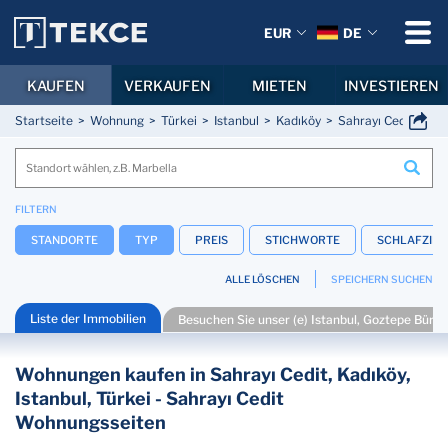
EUR
DE
KAUFEN
VERKAUFEN
MIETEN
INVESTIEREN
Startseite
Wohnung
Türkei
Istanbul
Kadıköy
Sahrayı Cedit
FILTERN
STANDORTE
TYP
PREIS
STICHWORTE
SCHLAFZIM
ALLE LÖSCHEN
SPEICHERN SUCHEN
Liste der Immobilien
Besuchen Sie unser (e) Istanbul, Goztepe Büro (
Wohnungen kaufen in Sahrayı Cedit, Kadıköy,
Istanbul, Türkei - Sahrayı Cedit
Wohnungsseiten