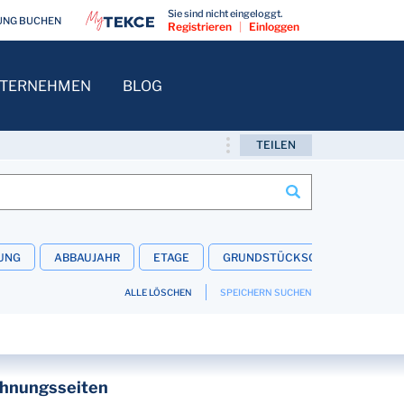
Sie sind nicht eingeloggt.
UNG BUCHEN
Registrieren
|
Einloggen
TERNEHMEN
BLOG
TEILEN
UNG
ABBAUJAHR
ETAGE
GRUNDSTÜCKSGRÖSSE
IN
ALLE LÖSCHEN
SPEICHERN SUCHEN
ohnungsseiten