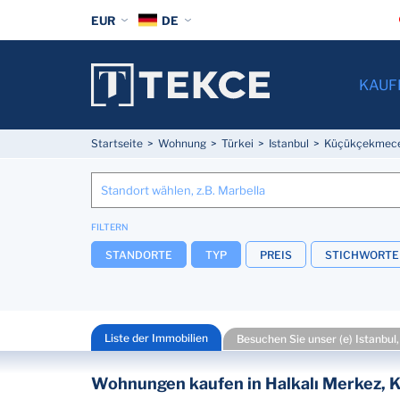
EUR
DE
KAUF
Startseite
Wohnung
Türkei
Istanbul
Küçükçekmec
FILTERN
STANDORTE
TYP
PREIS
STICHWORTE
Liste der Immobilien
Besuchen Sie unser (e) Istanbul,
Wohnungen kaufen in Halkalı Merkez, K