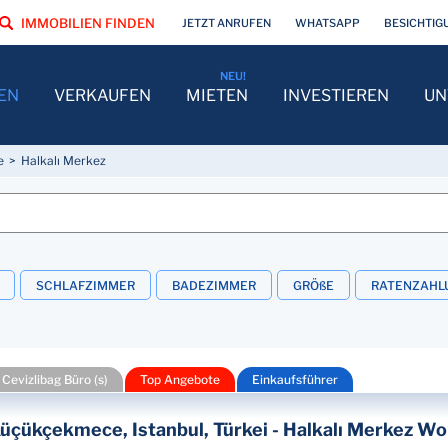
IMMOBILIEN FINDEN
JETZT ANRUFEN
WHATSAPP
BESICHTIG
EN
VERKAUFEN
MIETEN
INVESTIEREN
UN
e
Halkalı Merkez
SCHLAFZIMMER
BADEZIMMER
GRÖßE
RATENZAHL
 Cevizlibag Büro (s)
Top Angebote
Einkaufsführer
üçükçekmece, Istanbul, Türkei - Halkalı Merkez W