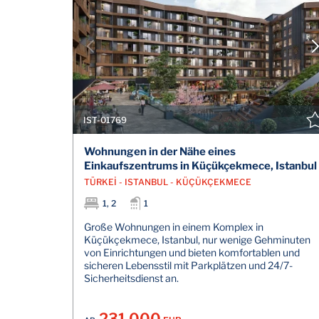
IST-01769
Wohnungen in der Nähe eines
Einkaufszentrums in Küçükçekmece, Istanbul
TÜRKEİ - ISTANBUL - KÜÇÜKÇEKMECE
1, 2
1
Große Wohnungen in einem Komplex in
Küçükçekmece, Istanbul, nur wenige Gehminuten
von Einrichtungen und bieten komfortablen und
sicheren Lebensstil mit Parkplätzen und 24/7-
Sicherheitsdienst an.
231.000