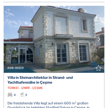
ADB-00219
Villa in Steinarchitektur in Strand- und
Yachthafennähe in Çeşme
TÜRKEİ - IZMİR - ÇEŞME
4
3
Die freistehende Villa liegt auf einem 600 m² großen
Grundstück im beliebten Stadtteil Dalyan in Çeşme, in