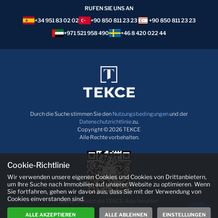
RUFEN SIE UNS AN
+34 951 83 02 02
+90 850 811 23 23
+90 850 811 23 23
+971 521 958 490
+46 8 420 022 44
Durch die Suche stimmen Sie den
Nutzungsbedingungen
und der
Datenschutzrichtlinie
zu.
Copyright © 2026 TEKCE
Alle Rechte vorbehalten.
Cookie-Richtlinie
Wir verwenden unsere eigenen Cookies und Cookies von Drittanbietern,
um Ihre Suche nach Immobilien auf unserer Website zu optimieren. Wenn
Sie fortfahren, gehen wir davon aus, dass Sie mit der Verwendung von
Cookies einverstanden sind.
Laden Sie jetzt die TEKCE-App herunter!
ALLE AKZEPTIEREN
ALLE ABLEHNEN
EINSTELLUNGEN