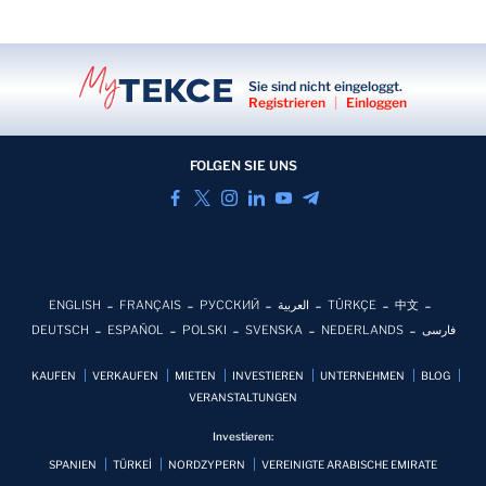
Sie sind nicht eingeloggt.
Registrieren
|
Einloggen
FOLGEN SIE UNS
ENGLISH
FRANÇAIS
РУССКИЙ
العربية
TÜRKÇE
中文
DEUTSCH
ESPAÑOL
POLSKI
SVENSKA
NEDERLANDS
فارسی
KAUFEN
VERKAUFEN
MIETEN
INVESTIEREN
UNTERNEHMEN
BLOG
VERANSTALTUNGEN
Investieren:
SPANIEN
TÜRKEİ
NORDZYPERN
VEREINIGTE ARABISCHE EMIRATE