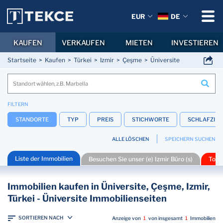
EUR
DE
KAUFEN
VERKAUFEN
MIETEN
INVESTIEREN
Startseite
Kaufen
Türkei
Izmir
Çeşme
Üniversite
FILTERN
STANDORTE
TYP
PREIS
STICHWORTE
SCHLAFZIM
ALLE LÖSCHEN
SPEICHERN SUCHEN
Liste der Immobilien
Besuchen Sie unser (e) Izmir Büro (s)
Top 
Immobilien kaufen in Üniversite, Çeşme, Izmir,
Türkei - Üniversite Immobilienseiten
SORTIEREN NACH
Anzeige von
1
von insgesamt
1
Immobilien