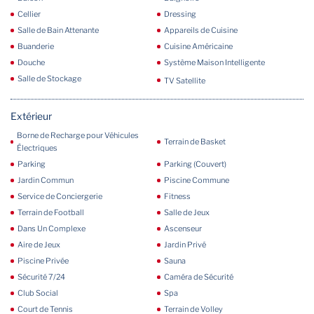
Cellier
Dressing
Salle de Bain Attenante
Appareils de Cuisine
Buanderie
Cuisine Américaine
Douche
Système Maison Intelligente
Salle de Stockage
TV Satellite
Extérieur
Borne de Recharge pour Véhicules
Terrain de Basket
Électriques
Parking
Parking (Couvert)
Jardin Commun
Piscine Commune
Service de Conciergerie
Fitness
Terrain de Football
Salle de Jeux
Dans Un Complexe
Ascenseur
Aire de Jeux
Jardin Privé
Piscine Privée
Sauna
Sécurité 7/24
Caméra de Sécurité
Club Social
Spa
Court de Tennis
Terrain de Volley