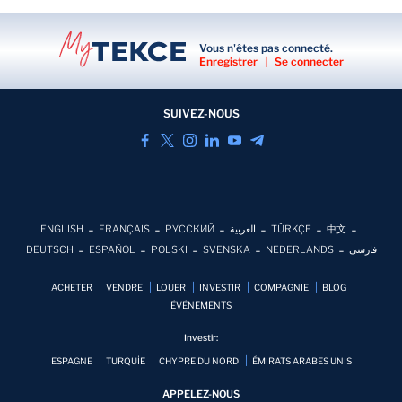
Vous n'êtes pas connecté.
Enregistrer
|
Se connecter
SUIVEZ-NOUS
ENGLISH
FRANÇAIS
РУССКИЙ
العربية
TÜRKÇE
中文
DEUTSCH
ESPAÑOL
POLSKI
SVENSKA
NEDERLANDS
فارسی
ACHETER
VENDRE
LOUER
INVESTIR
COMPAGNIE
BLOG
ÉVÉNEMENTS
Investir:
ESPAGNE
TURQUİE
CHYPRE DU NORD
ÉMIRATS ARABES UNIS
APPELEZ-NOUS