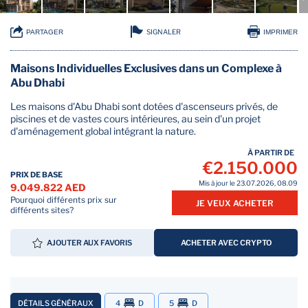
SIGNALER
PARTAGER
IMPRIMER
Maisons Individuelles Exclusives dans un Complexe à
Abu Dhabi
Les maisons d'Abu Dhabi sont dotées d'ascenseurs privés, de
piscines et de vastes cours intérieures, au sein d'un projet
d'aménagement global intégrant la nature.
À PARTIR DE
€2.150.000
PRIX DE BASE
Mis à jour le 23.07.2026, 08.09
9.049.822 AED
Pourquoi différents prix sur
JE VEUX ACHETER
différents sites?
AJOUTER AUX FAVORIS
ACHETER AVEC CRYPTO
DÉTAILS GÉNÉRAUX
4
D
5
D