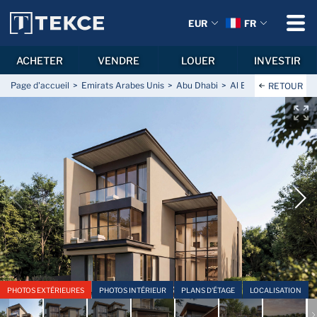
EUR
FR
ACHETER
VENDRE
LOUER
INVESTIR
Page d'accueil
Emirats Arabes Unis
Abu Dhabi
Al Bahyah
Al Bahy
RETOUR
PHOTOS EXTÉRIEURES
PHOTOS INTÉRIEUR
PLANS D'ÉTAGE
LOCALISATION