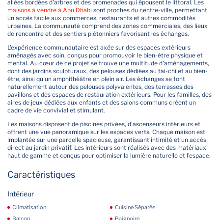
allées bordées d'arbres et des promenades qui épousent le littoral. Les
maisons à vendre à Abu Dhabi
sont proches du centre-ville, permettant
un accès facile aux commerces, restaurants et autres commodités
urbaines. La communauté comprend des zones commerciales, des lieux
de rencontre et des sentiers piétonniers favorisant les échanges.
L'expérience communautaire est axée sur des espaces extérieurs
aménagés avec soin, conçus pour promouvoir le bien-être physique et
mental. Au cœur de ce projet se trouve une multitude d'aménagements,
dont des jardins sculpturaux, des pelouses dédiées au tai-chi et au bien-
être, ainsi qu'un amphithéâtre en plein air. Les échanges se font
naturellement autour des pelouses polyvalentes, des terrasses des
pavillons et des espaces de restauration extérieurs. Pour les familles, des
aires de jeux dédiées aux enfants et des salons communs créent un
cadre de vie convivial et stimulant.
Les maisons disposent de piscines privées, d'ascenseurs intérieurs et
offrent une vue panoramique sur les espaces verts. Chaque maison est
implantée sur une parcelle spacieuse, garantissant intimité et un accès
direct au jardin privatif. Les intérieurs sont réalisés avec des matériaux
haut de gamme et conçus pour optimiser la lumière naturelle et l'espace.
Caractéristiques
Intérieur
Climatisation
Cuisine Séparée
Balcon
Baignoire