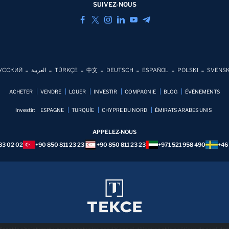
SUIVEZ-NOUS
УССКИЙ
العربية
TÜRKÇE
中文
DEUTSCH
ESPAÑOL
POLSKI
SVENS
ACHETER
VENDRE
LOUER
INVESTIR
COMPAGNIE
BLOG
ÉVÉNEMENTS
Investir:
ESPAGNE
TURQUİE
CHYPRE DU NORD
ÉMIRATS ARABES UNIS
APPELEZ-NOUS
83 02 02
+90 850 811 23 23
+90 850 811 23 23
+971 521 958 490
+46