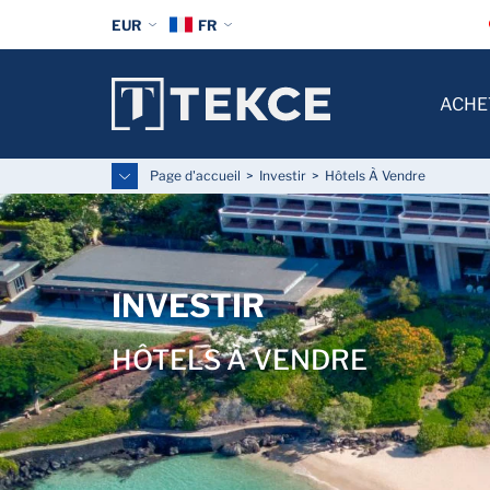
EUR
FR
ACHE
Page d'accueil
Investir
Hôtels À Vendre
INVESTIR
HÔTELS À VENDRE