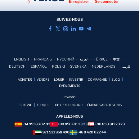
Enregistrer
|
Se connecter
SUIVEZ-NOUS
ENGLISH
FRANÇAIS
РУССКИЙ
العربية
TÜRKÇE
中文
DEUTSCH
ESPAÑOL
POLSKI
SVENSKA
NEDERLANDS
فارسی
ACHETER
VENDRE
LOUER
INVESTIR
COMPAGNIE
BLOG
ÉVÉNEMENTS
Investir:
ESPAGNE
TURQUİE
CHYPRE DU NORD
ÉMIRATS ARABES UNIS
APPELEZ-NOUS
+34 951 83 02 02
+90 850 811 23 23
+90 850 811 23 23
+971 521 958 490
+46 8 420 022 44