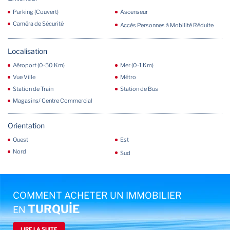
Parking (Couvert)
Ascenseur
Caméra de Sécurité
Accès Personnes à Mobilité Réduite
Localisation
Aéroport (0-50 Km)
Mer (0-1 Km)
Vue Ville
Métro
Station de Train
Station de Bus
Magasins/ Centre Commercial
Orientation
Ouest
Est
Nord
Sud
COMMENT ACHETER UN IMMOBILIER
TURQUİE
EN
LIRE LA SUITE