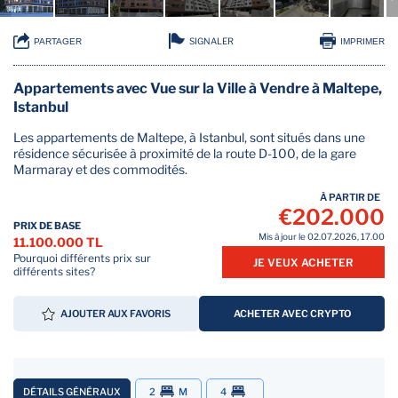
SIGNALER
PARTAGER
IMPRIMER
Appartements avec Vue sur la Ville à Vendre à Maltepe,
Istanbul
Les appartements de Maltepe, à Istanbul, sont situés dans une
résidence sécurisée à proximité de la route D-100, de la gare
Marmaray et des commodités.
À PARTIR DE
€202.000
PRIX DE BASE
Mis à jour le 02.07.2026, 17.00
11.100.000 TL
Pourquoi différents prix sur
JE VEUX ACHETER
différents sites?
AJOUTER AUX FAVORIS
ACHETER AVEC CRYPTO
DÉTAILS GÉNÉRAUX
2
M
4