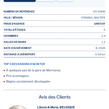
NUMÉRO DE RÉFÉRENCE
IST-01840
VILLE / RÉGION
ISTANBUL, MALTEPE
FRAIS D'AGENCE
GRATUIT
TOTAL D'ÉTAGES
5
CHAMBRES
2, 4
SALLES DE BAINS
1, 2
DATE D'ACHÈVEMENT
8 / 2026
DISTANCE À L'AÉROPORT
0-50 km
TOP 3 DES RAISONS D'ACHETER
À quelques pas de la gare de Marmaray
Prix ​​avantageux
Région socialement développée
Avis des Clients
Liborio & Maria, BELGIQUE