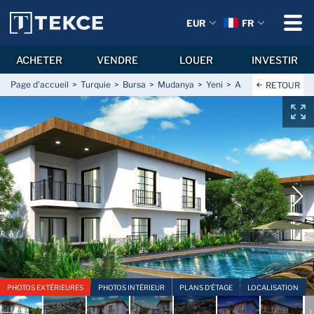
EUR
FR
ACHETER
VENDRE
LOUER
INVESTIR
Page d'accueil
Turquie
Bursa
Mudanya
Yeni
Appartements de Fa
RETOUR
PHOTOS EXTÉRIEURES
PHOTOS INTÉRIEUR
PLANS D'ÉTAGE
LOCALISATION