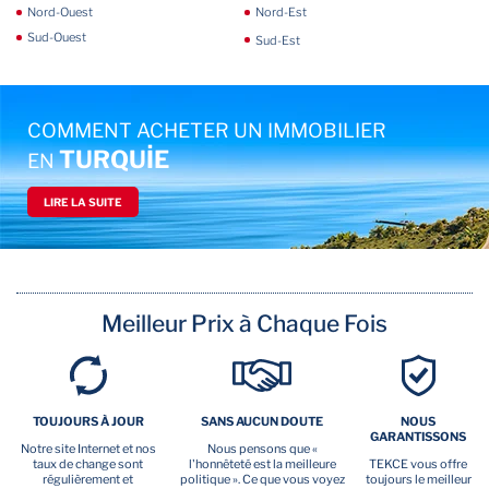
Nord-Ouest
Nord-Est
Sud-Ouest
Sud-Est
COMMENT ACHETER UN IMMOBILIER
TURQUİE
EN
LIRE LA SUITE
Meilleur Prix à Chaque Fois
TOUJOURS À JOUR
SANS AUCUN DOUTE
NOUS
GARANTISSONS
Notre site Internet et nos
Nous pensons que «
taux de change sont
l'honnêteté est la meilleure
TEKCE vous offre
régulièrement et
politique ». Ce que vous voyez
toujours le meilleur