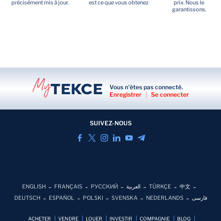
précisément mis à jour.
est ce que vous obtenez
prix. Nous le
garantissons.
Vous n'êtes pas connecté.
Enregistrer
|
Se connecter
SUIVEZ-NOUS
ENGLISH
FRANÇAIS
РУССКИЙ
العربية
TÜRKÇE
中文
DEUTSCH
ESPAÑOL
POLSKI
SVENSKA
NEDERLANDS
فارسی
ACHETER
VENDRE
LOUER
INVESTIR
COMPAGNIE
BLOG