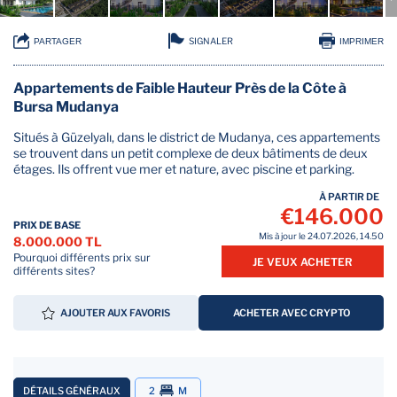
SIGNALER
PARTAGER
IMPRIMER
Appartements de Faible Hauteur Près de la Côte à
Bursa Mudanya
Situés à Güzelyalı, dans le district de Mudanya, ces appartements
se trouvent dans un petit complexe de deux bâtiments de deux
étages. Ils offrent vue mer et nature, avec piscine et parking.
À PARTIR DE
€146.000
PRIX DE BASE
Mis à jour le 24.07.2026, 14.50
8.000.000 TL
Pourquoi différents prix sur
JE VEUX ACHETER
différents sites?
AJOUTER AUX FAVORIS
ACHETER AVEC CRYPTO
DÉTAILS GÉNÉRAUX
2
M