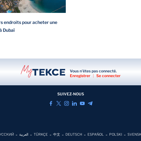
rs endroits pour acheter une
à Dubaï
Vous n'êtes pas connecté.
Enregistrer
|
Se connecter
SUIVEZ-NOUS
УССКИЙ
العربية
TÜRKÇE
中文
DEUTSCH
ESPAÑOL
POLSKI
SVENS