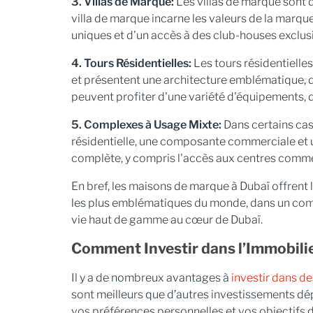
3. Villas de Marque:
Les villas de marque sont 
villa de marque incarne les valeurs de la mar
uniques et d'un accès à des club-houses exclusif
4. Tours Résidentielles:
Les tours résidentielle
et présentent une architecture emblématique, des
peuvent profiter d'une variété d'équipements, d
5. Complexes à Usage Mixte:
Dans certains ca
résidentielle, une composante commerciale et u
complète, y compris l'accès aux centres commerc
En bref, les maisons de marque à Dubaï offrent l
les plus emblématiques du monde, dans un compl
vie haut de gamme au cœur de Dubaï.
Comment Investir dans l’Immobilie
Il y a de nombreux avantages à
investir dans d
sont meilleurs que d’autres investissements dép
vos préférences personnelles et vos objectifs d