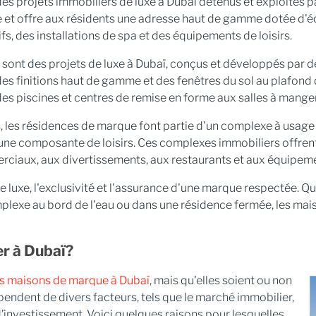
des projets immobiliers de luxe à Dubaï détenus et exploités 
que et offre aux résidents une adresse haut de gamme dotée d
s, des installations de spa et des équipements de loisirs.
s sont des projets de luxe à Dubaï, conçus et développés par d
 finitions haut de gamme et des fenêtres du sol au plafond qui
es piscines et centres de remise en forme aux salles à manger 
s, les résidences de marque font partie d'un complexe à usa
ne composante de loisirs. Ces complexes immobiliers offrent 
iaux, aux divertissements, aux restaurants et aux équipements
e luxe, l'exclusivité et l'assurance d'une marque respectée. Q
exe au bord de l'eau ou dans une résidence fermée, les maiso
r à Dubaï?
es maisons de marque à Dubaï
, mais qu'elles soient ou non
endent de divers facteurs, tels que le marché immobilier,
’investissement. Voici quelques raisons pour lesquelles