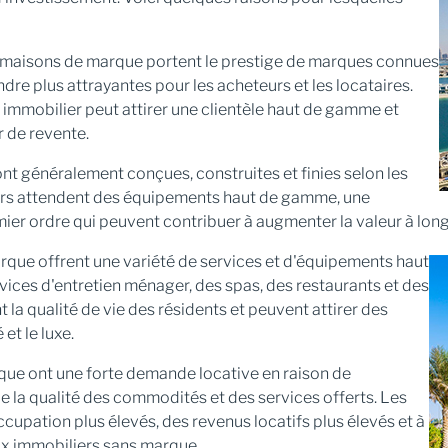
maisons de marque portent le prestige de marques connues
endre plus attrayantes pour les acheteurs et les locataires.
immobilier peut attirer une clientèle haut de gamme et
r de revente.
t généralement conçues, construites et finies selon les
eurs attendent des équipements haut de gamme, une
mier ordre qui peuvent contribuer à augmenter la valeur à lon
rque offrent une variété de services et d'équipements haut
ces d'entretien ménager, des spas, des restaurants et des
a qualité de vie des résidents et peuvent attirer des
et le luxe.
ue ont une forte demande locative en raison de
e la qualité des commodités et des services offerts. Les
cupation plus élevés, des revenus locatifs plus élevés et à
ux immobiliers sans marque.