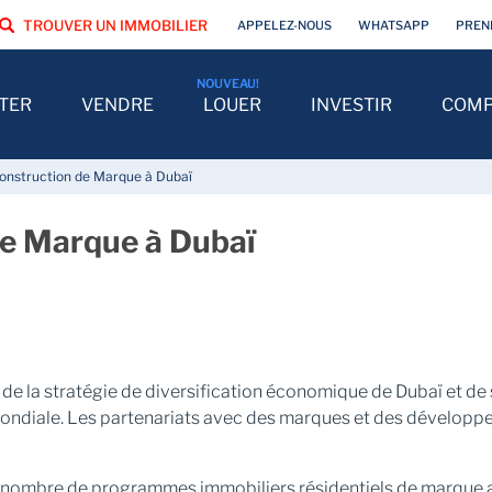
TROUVER UN IMMOBILIER
APPELEZ-NOUS
WHATSAPP
PREN
TER
VENDRE
LOUER
INVESTIR
COMP
Construction de Marque à Dubaï
de Marque à Dubaï
 de la stratégie de diversification économique de Dubaï et de
mondiale. Les partenariats avec des marques et des développeu
le nombre de programmes immobiliers résidentiels de marque 