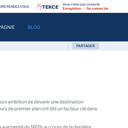
Vous n'êtes pas connecté.
DRE RENDEZ-VOUS
Enregistrer
|
Se connecter
AGNIE
BLOG
PARTAGER
 son ambition de devenir une destination
rs de premier plan ont été un facteur clé dans
a augmenté de 160% au cours de la dernière