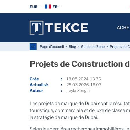
EUR
FR
ACHE
Page d'accueil
Blog
Guide de Zone
Projets de 
Projets de Construction 
Crée
18.05.2024, 13.36
Actualisé
25.03.2026, 16.07
Auteur
Leyla Zengin
Les projets de marque de Dubaï sont le résultat
touristique, commerciale et de luxe de classe 
la stratégie de marque de Dubaï.
Selon les dernières recherches immobilières, 