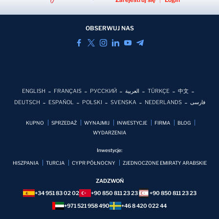
OBSERWUJ NAS
ENGLISH
FRANÇAIS
РУССКИЙ
العربية
TÜRKÇE
中文
DEUTSCH
ESPAÑOL
POLSKI
SVENSKA
NEDERLANDS
فارسی
KUPNO
SPRZEDAŻ
WYNAJMIJ
INWESTYCJE
FIRMA
BLOG
WYDARZENIA
Inwestycje:
HISZPANIA
TURCJA
CYPR PÓŁNOCNY
ZJEDNOCZONE EMIRATY ARABSKIE
ZADZWOŃ
+34 951 83 02 02
+90 850 811 23 23
+90 850 811 23 23
+971 521 958 490
+46 8 420 022 44