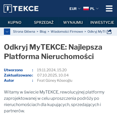
EUR
PL
KUPNO
SPRZEDAŻ
WYNAJMIJ
INWESTYCJE
Strona Główna
Blog
Wiadomości Firmowe
Odkryj MyTEKCE: Na
Odkryj MyTEKCE: Najlepsza
Platforma Nieruchomości
Utworzono
19.11.2024, 15.20
Zaktualizowano
07.10.2025, 10.04
Autor
Fırat Güney Köseoğlu
Witamy w świecie MyTEKCE, rewolucyjnej platformy
zaprojektowanej w celu uproszczenia podróży po
nieruchomościach dla kupujących, sprzedających i
partnerów.