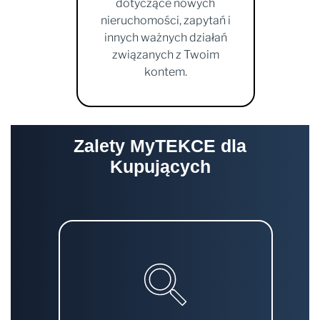
dotyczące nowych
nieruchomości, zapytań i
innych ważnych działań
związanych z Twoim
kontem.
Zalety MyTEKCE dla
Kupujących