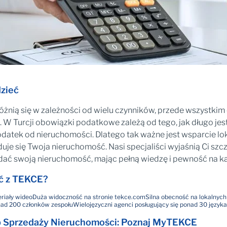
zieć
żnią się w zależności od wielu czynników, przede wszystkim 
W Turcji obowiązki podatkowe zależą od tego, jak długo jes
datek od nieruchomości. Dlatego tak ważne jest wsparcie lok
jduje się Twoja nieruchomość. Nasi specjaliści wyjaśnią Ci s
dać swoją nieruchomość, mając pełną wiedzę i pewność na k
ć z TEKCE?
eriały wideo
Duża widoczność na stronie tekce.com
Silna obecność na lokalnyc
onad 200 członków zespołu
Wielojęzyczni agenci posługujący się ponad 30 język
sób Sprzedaży Nieruchomości: Poznaj MyTEKCE