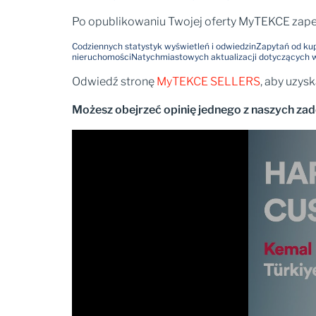
Po opublikowaniu Twojej oferty MyTEKCE zap
Codziennych statystyk wyświetleń i odwiedzin
Zapytań od kup
nieruchomości
Natychmiastowych aktualizacji dotyczących 
Odwiedź stronę
MyTEKCE SELLERS
, aby uzysk
Możesz obejrzeć opinię jednego z naszych za