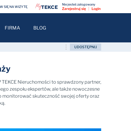
Nie jesteś zalogowany
 SIĘ NA WIZYTĘ
Zarejestruj się
|
Login
FIRMA
BLOG
UDOSTĘPNIJ
nży
? TEKCE Nieruchomości to sprawdzony partner,
nego zespołu ekspertów, ale także nowoczesne
o monitorować skuteczność swojej oferty oraz
ką.