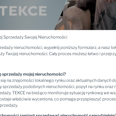
wej Sprzedaży Swojej Nieruchomości
daży nieruchomości, wypełnij poniższy formularz, a nasz lok
aży Twojej nieruchomości. Cały proces możesz łatwo i przejr
ę sprzedaży mojej nieruchomości?
ię na znajomości lokalnego rynku oraz aktualnych danych d
eny sprzedaży podobnych nieruchomości, popyt na rynku oraz 
rzedaży. TEKCE na bieżąco monitoruje sytuację rynkową we ws
zostaje właściwie wyceniona, co pomaga przyspieszyć proces
sprzedaży.
eruchomości zamiast sprzedawać nieruchomość samodzielnie