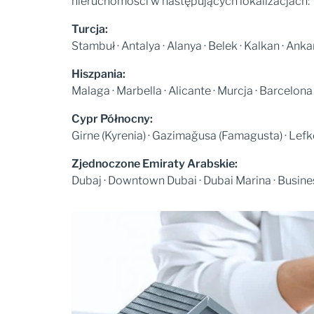
nieruchomości w następujących lokalizacjach:
Turcja:
Stambuł · Antalya · Alanya · Belek · Kalkan · Ankar
Hiszpania:
Malaga · Marbella · Alicante · Murcja · Barcelona
Cypr Północny:
Girne (Kyrenia) · Gazimağusa (Famagusta) · Lefko
Zjednoczone Emiraty Arabskie:
Dubaj · Downtown Dubai · Dubai Marina · Business