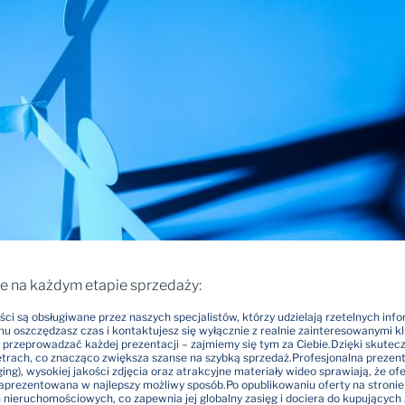
e na każdym etapie sprzedaży:
ci są obsługiwane przez naszych specjalistów, którzy udzielają rzetelnych inf
u oszczędzasz czas i kontaktujesz się wyłącznie z realnie zainteresowanymi kl
 przeprowadzać każdej prezentacji – zajmiemy się tym za Ciebie.
Dzięki skutec
rach, co znacząco zwiększa szanse na szybką sprzedaż.
Profesjonalna prezen
), wysokiej jakości zdjęcia oraz atrakcyjne materiały wideo sprawiają, że ofer
zaprezentowana w najlepszy możliwy sposób.
Po opublikowaniu oferty na stroni
ieruchomościowych, co zapewnia jej globalny zasięg i dociera do kupujących 