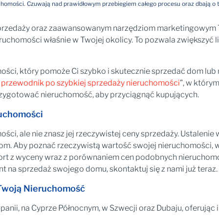
chomości. Czuwają nad prawidłowym przebiegiem całego procesu oraz dbają o t
sprzedaży oraz zaawansowanym narzędziom marketingowym T
uchomości właśnie w Twojej okolicy. To pozwala zwiększyć l
mości, który pomoże Ci szybko i skutecznie sprzedać dom lu
przewodnik po szybkiej sprzedaży nieruchomości
”, w który
rzygotować nieruchomość, aby przyciągnąć kupujących.
ruchomości
ści, ale nie znasz jej rzeczywistej ceny sprzedaży. Ustaleni
dom. Aby poznać rzeczywistą wartość swojej nieruchomości, w
port z wyceny wraz z porównaniem cen podobnych nieruchomo
nt na sprzedaż swojego domu, skontaktuj się z nami już teraz.
 Twoją Nieruchomość
zpanii, na Cyprze Północnym, w Szwecji oraz Dubaju, oferując