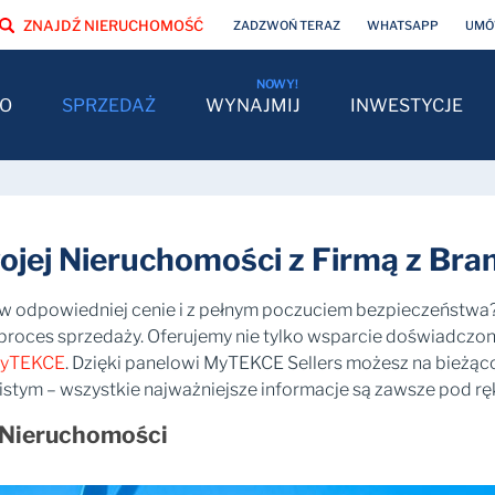
ZNAJDŹ NIERUCHOMOŚĆ
ZADZWOŃ TERAZ
WHATSAPP
UMÓW
O
SPRZEDAŻ
WYNAJMIJ
INWESTYCJE
ojej Nieruchomości z Firmą z Bra
w odpowiedniej cenie i z pełnym poczuciem bezpieczeństwa
proces sprzedaży. Oferujemy nie tylko wsparcie doświadczo
MyTEKCE
. Dzięki panelowi MyTEKCE Sellers możesz na bieżąc
istym – wszystkie najważniejsze informacje są zawsze pod rę
 Nieruchomości