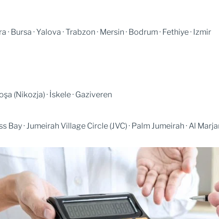
a · Bursa · Yalova · Trabzon · Mersin · Bodrum · Fethiye · Izmir
şa (Nikozja) · İskele · Gaziveren
 Bay · Jumeirah Village Circle (JVC) · Palm Jumeirah · Al Marja