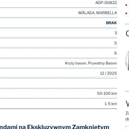
AGP-00822
MÁLAGA, MARBELLA
BRAK
3
5
6
Kryty basen, Prywatny Basen
12 / 2025
50-100 km
1-5 km
Z
d
indami na Ekskluzywnym Zamkniętym