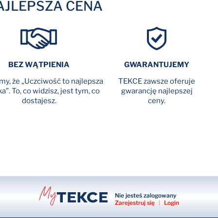
AJLEPSZA CENA
BEZ WĄTPIENIA
GWARANTUJEMY
y, że „Uczciwość to najlepsza
TEKCE zawsze oferuje
ka”. To, co widzisz, jest tym, co
gwarancję najlepszej
dostajesz.
ceny.
Nie jesteś zalogowany
Zarejestruj się
|
Login