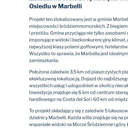
Osiedlu w Marbelli
Projekt ten zlokalizowany jest w gminie Marbel
miejscowości śródziemnomorskich. Z biegiem la
i prestiżu. Gmina przyciąga nie tylko zasobami 
imponujące widoki i bezkonkurencyjny klimat, a
najwyższej klasy polami golfowymi, hotelarst
Wszystko to sprawia, że ​​Marbella jest ideal
zamieszkania.
Położona zaledwie 3,5 km od piaszczystych pla
ekskluzywną lokalizacją. Dojazd do najbliższeg
wszystkich usług i udogodnień w okolicy niecał
Inwestycja znajduje się 6 km od centrum stare
handlowego na Costa del Sol i 60 km od międ
To projekt składający się z zaledwie 5 luksus
dzielnicy Marbelli. Każda willa znajduje się na
wspaniałe widoki na Morze Śródziemne i góry. 