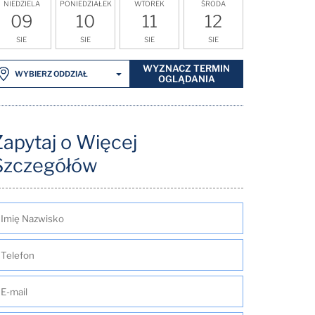
NIEDZIELA
PONIEDZIAŁEK
WTOREK
ŚRODA
09
10
11
12
SIE
SIE
SIE
SIE
WYZNACZ TERMIN
WYBIERZ ODDZIAŁ
OGLĄDANIA
Zapytaj o Więcej
Szczegółów