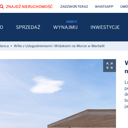
ZNAJDŹ NIERUCHOMOŚĆ
ZADZWOŃ TERAZ
WHATSAPP
UMÓW
O
SPRZEDAŻ
WYNAJMIJ
INWESTYCJE
Blanca
Wille z Udogodnieniami i Widokiem na Morze w Marbelli
W
n
L
p
d
b
j