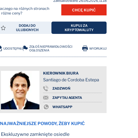
Zaktualizowano 26.06.2026, 11.18
laczego na różnych stronach
CHCĘ KUPIĆ
ą różne ceny?
DODAJ DO
KUPUJ ZA
ULUBIONYCH
KRYPTOWALUTY
ZGŁOŚ NIEPRAWIDŁOWOŚCI
UDOSTĘPNIJ
WYDRUKUJ
OGŁOSZENIA
KIEROWNIK BIURA
Santiago de Cordoba Estepa
ZADZWOŃ
ZAPYTAJ AGENTA
WHATSAPP
 NAJWAŻNIEJSZE POWODY, ŻEBY KUPIĆ
Ekskluzywne zamknięte osiedle