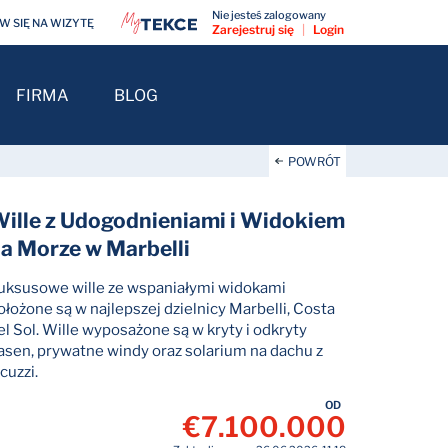
Nie jesteś zalogowany
 SIĘ NA WIZYTĘ
Zarejestruj się
|
Login
FIRMA
BLOG
POWRÓT
ille z Udogodnieniami i Widokiem
a Morze w Marbelli
uksusowe wille ze wspaniałymi widokami
ołożone są w najlepszej dzielnicy Marbelli, Costa
el Sol. Wille wyposażone są w kryty i odkryty
asen, prywatne windy oraz solarium na dachu z
acuzzi.
OD
€7.100.000