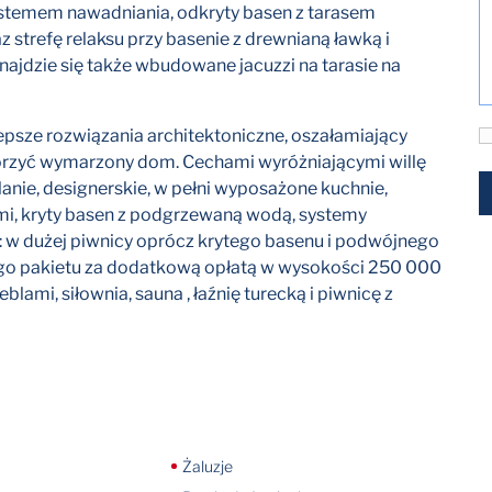
temem nawadniania, odkryty basen z tarasem
 strefę relaksu przy basenie z drewnianą ławką i
jdzie się także wbudowane jacuzzi na tarasie na
lepsze rozwiązania architektoniczne, oszałamiający
worzyć wymarzony dom. Cechami wyróżniającymi willę
anie, designerskie, w pełni wyposażone kuchnie,
i, kryty basen z podgrzewaną wodą, systemy
 w dużej piwnicy oprócz krytego basenu i podwójnego
ego pakietu za dodatkową opłatą w wysokości 250 000
lami, siłownia, sauna , łaźnię turecką i piwnicę z
Żaluzje