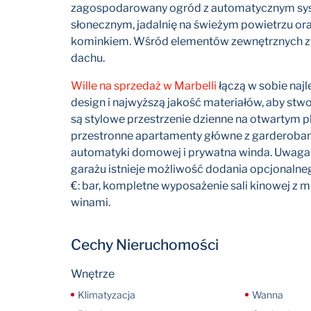
zagospodarowany ogród z automatycznym sys
słonecznym, jadalnię na świeżym powietrzu oraz
kominkiem. Wśród elementów zewnętrznych zna
dachu.
Wille na sprzedaż w Marbelli
łączą w sobie naj
design i najwyższą jakość materiałów, aby st
są stylowe przestrzenie dzienne na otwartym pl
przestronne apartamenty główne z garderobam
automatyki domowej i prywatna winda. Uwaga:
garażu istnieje możliwość dodania opcjonaln
€: bar, kompletne wyposażenie sali kinowej z meb
winami.
Cechy Nieruchomości
Wnętrze
Klimatyzacja
Wanna