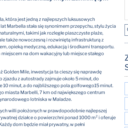
la, która jest jedną z najlepszych luksusowych
t Marbella stała się synonimem przepychu, stylu życia
naturalnymi, takimi jak rozległe piaszczyste plaże,
le także nowoczesną i rozwiniętą infrastrukturą z
wem, opieką medyczną, edukacją i środkami transportu.
nym miejscem na dom wakacyjny lub miejsce stałego
ż Golden Mile, inwestycja ta cieszy się naprawdę
o zjazdu z autostrady zajmuje około 5 minut, do
e 10 minut, a do najbliższego pola golfowego15 minut.
go miasta Marbelli, 7 km od największego centrum
zynarodowego lotniska w Maladze.
owych willi położonych w prawdopodobnie najlepszej
 prywatnej działce o powierzchni ponad 1000 m² i oferuje
Każdy dom będzie miał prywatny, w pełni