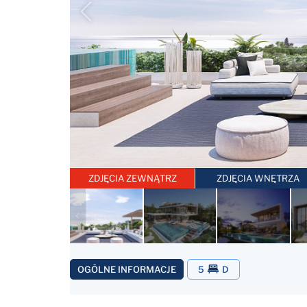
ZDJĘCIA ZEWNĄTRZ
ZDJĘCIA WNĘTRZA
OGÓLNE INFORMACJE
5
D