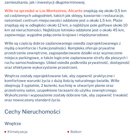
zamieszkania, jak i inwestycji długoterminowej.
Wille na sprzedaż w Los Montesinos, Alicante
znajdują się około 0,5 km
od codziennych udogodnień, takich jak sklepy, kawiarnie i restauracje,
natomiast centrum miejscowości oddalone jest o około 1,5 km. Plaże
znajdują się w odległości około 12 km, a najbliższe pole golfowe około 10
km od nieruchomości. Najbliższe lotnisko oddalone jest o około 45 km,
zapewniając wygodne połączenia krajowe i międzynarodowe.
Wille są częścią dobrze zaplanowanego osiedla zaprojektowanego z
myślą o komforcie i funkcjonalności. Kompleks oferuje prywatne
przestrzenie zewnętrzne, zagospodarowane działki oraz wyznaczone
miejsca parkingowe, a także logicznie zaplanowane strefy dla pieszych i
ruchu samochodowego. Układ osiedla podkreśla prywatność, dostępność
oraz efektywne wykorzystanie przestrzeni.
Wnętrza zostały zaprojektowane tak, aby zapewnić praktyczne i
komfortowe warunki życia z dużą ilością naturalnego światła. Wille
obejmują 3 sypialnie, 2 łazienki, kuchnię w otwartym planie oraz
przestronny salon, uzupełnione tarasami do użytku zewnętrznego.
Wykończenia i wyposażenie zostały dobrane tak, aby zapewnić trwałość
oraz nowoczesny standard życia.
Cechy Nieruchomości
Wnętrze
Klimatyzacja
Balkon