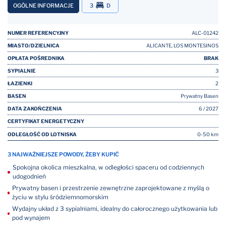
OGÓLNE INFORMACJE
3
D
NUMER REFERENCYJNY
ALC-01242
MIASTO/DZIELNICA
ALICANTE, LOS MONTESINOS
OPŁATA POŚREDNIKA
BRAK
SYPIALNIE
3
ŁAZIENKI
2
BASEN
Prywatny Basen
DATA ZAKOŃCZENIA
6 / 2027
CERTYFIKAT ENERGETYCZNY
ODLEGŁOŚĆ OD LOTNISKA
0-50 km
3 NAJWAŻNIEJSZE POWODY, ŻEBY KUPIĆ
Spokojna okolica mieszkalna, w odległości spaceru od codziennych
udogodnień
Prywatny basen i przestrzenie zewnętrzne zaprojektowane z myślą o
życiu w stylu śródziemnomorskim
Wydajny układ z 3 sypialniami, idealny do całorocznego użytkowania lub
pod wynajem