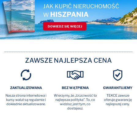
JAK KUPIĆ NIERUCHOMOŚĆ
HISZPANIA
W
DOWIEDZ SIĘ WIĘCEJ
ZAWSZE NAJLEPSZA CENA
ZAKTUALIZOWANA
BEZ WĄTPIENIA
GWARANTUJEMY
Nasza strona internetowa i
Wierzymy, że „Uczciwość to
TEKCE zawsze
kursy walut są regularnie i
najlepsza polityka”. To, co
oferuje gwarancję
dokładnie aktualizowane.
widzisz, jest tym, co
najlepszej ceny.
dostajesz.