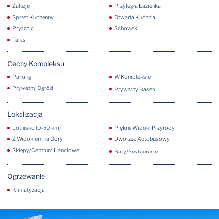
Żaluzje
Przyległa Łazienka
Sprzęt Kuchenny
Otwarta Kuchnia
Prysznic
Schowek
Taras
Cechy Kompleksu
Parking
W Kompleksie
Prywatny Ogród
Prywatny Basen
Lokalizacja
Lotnisko (0-50 km)
Piękne Widoki Przyrody
Z Widokiem na Góry
Dworzec Autobusowy
Sklepy/Centrum Handlowe
Bary/Restauracje
Ogrzewanie
Klimatyzacja