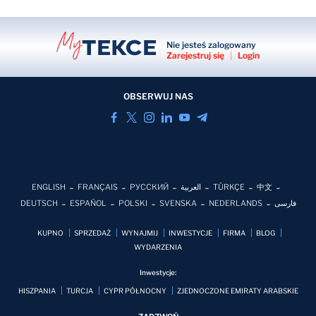
Nie jesteś zalogowany
Zarejestruj się
|
Login
OBSERWUJ NAS
ENGLISH
FRANÇAIS
РУССКИЙ
العربية
TÜRKÇE
中文
DEUTSCH
ESPAÑOL
POLSKI
SVENSKA
NEDERLANDS
فارسی
KUPNO
SPRZEDAŻ
WYNAJMIJ
INWESTYCJE
FIRMA
BLOG
WYDARZENIA
Inwestycje:
HISZPANIA
TURCJA
CYPR PÓŁNOCNY
ZJEDNOCZONE EMIRATY ARABSKIE