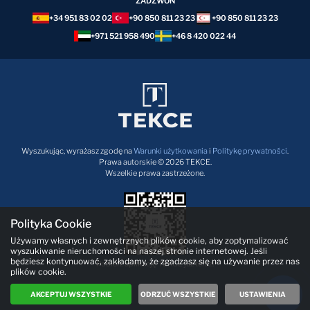
ZADZWOŃ
+34 951 83 02 02
+90 850 811 23 23
+90 850 811 23 23
+971 521 958 490
+46 8 420 022 44
Wyszukując, wyrażasz zgodę na
Warunki użytkowania
i
Politykę prywatności
.
Prawa autorskie © 2026 TEKCE.
Wszelkie prawa zastrzeżone.
Polityka Cookie
Używamy własnych i zewnętrznych plików cookie, aby zoptymalizować
wyszukiwanie nieruchomości na naszej stronie internetowej. Jeśli
będziesz kontynuować, zakładamy, że zgadzasz się na używanie przez nas
Pobierz aplikację TEKCE już teraz!
plików cookie.
AKCEPTUJ WSZYSTKIE
ODRZUĆ WSZYSTKIE
USTAWIENIA