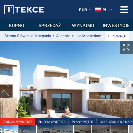
EUR
PL
KUPNO
SPRZEDAŻ
WYNAJMIJ
INWESTYCJE
Strona Główna
Hiszpania
Alicante
Los Montesinos
La Herrada
W
POWRÓT
ZDJĘCIA ZEWNĄTRZ
ZDJĘCIA WNĘTRZA
PLANY PIĘTER
LOKALIZACJA NA MAPI