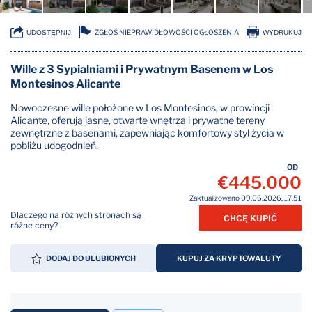
ZGŁOŚ NIEPRAWIDŁOWOŚCI OGŁOSZENIA
UDOSTĘPNIJ
WYDRUKUJ
Wille z 3 Sypialniami i Prywatnym Basenem w Los
Montesinos Alicante
Nowoczesne wille położone w Los Montesinos, w prowincji
Alicante, oferują jasne, otwarte wnętrza i prywatne tereny
zewnętrzne z basenami, zapewniając komfortowy styl życia w
pobliżu udogodnień.
OD
€445.000
Zaktualizowano 09.06.2026, 17.51
Dlaczego na różnych stronach są
CHCĘ KUPIĆ
różne ceny?
DODAJ DO ULUBIONYCH
KUPUJ ZA KRYPTOWALUTY