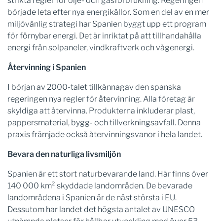
strikta regler för olje- och gasförbrukning. Regeringen
började leta efter nya energikällor. Som en del av en mer
miljövänlig strategi har Spanien byggt upp ett program
för förnybar energi. Det är inriktat på att tillhandahålla
energi från solpaneler, vindkraftverk och vågenergi.
Återvinning i Spanien
I början av 2000-talet tillkännagav den spanska
regeringen nya regler för återvinning. Alla företag är
skyldiga att återvinna. Produkterna inkluderar plast,
pappersmaterial, bygg- och tillverkningsavfall. Denna
praxis främjade också återvinningsvanor i hela landet.
Bevara den naturliga livsmiljön
Spanien är ett stort naturbevarande land. Här finns över
140 000 km² skyddade landområden. De bevarade
landområdena i Spanien är de näst största i EU.
Dessutom har landet det högsta antalet av UNESCO