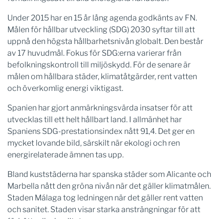
Under 2015 har en 15 år lång agenda godkänts av FN.
Målen för hållbar utveckling (SDG) 2030 syftar till att
uppnå den högsta hållbarhetsnivån globalt. Den består
av 17 huvudmål. Fokus för SDG:erna varierar från
befolkningskontroll till miljöskydd. För de senare är
målen om hållbara städer, klimatåtgärder, rent vatten
och överkomlig energi viktigast.
Spanien har gjort anmärkningsvärda insatser för att
utvecklas till ett helt hållbart land. I allmänhet har
Spaniens SDG-prestationsindex nått 91,4. Det ger en
mycket lovande bild, särskilt när ekologi och ren
energirelaterade ämnen tas upp.
Bland kuststäderna har spanska städer som Alicante och
Marbella nått den gröna nivån när det gäller klimatmålen.
Staden Málaga tog ledningen när det gäller rent vatten
och sanitet. Staden visar starka ansträngningar för att