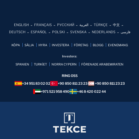
ENGLISH
FRANÇAIS
РУССКИЙ
العربية
TÜRKÇE
中文
DEUTSCH
ESPAÑOL
POLSKI
SVENSKA
NEDERLANDS
فارسی
KÖPA
SÄLJA
HYRA
INVESTERA
FÖRETAG
BLOGG
EVENEMANG
Investera:
SPANIEN
TURKİET
NORRA CYPERN
FÖRENADE ARABEMIRATEN
RING OSS
+34 951 83 02 02
+90 850 811 23 23
+90 850 811 23 23
+971 521 958 490
+46 8 420 022 44