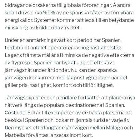
bidragande orsakerna till globala föroreningar. Å andra
sidan drivs cirka 90 % av de spanska tågen av förnybara
energikällor. Systemet kommer att leda till en betydande
minskning av koldioxidavtrycket.
Under en anmärkningsvärt kort period har Spanien
tredubblat antalet operatörer av höghastighetståg.
Lagens främsta mål är att minska de negativa effekterna
av flygresor. Spanien har byggt upp ett effektivt
järnvägsnät under årtiondet. Nu kan den spanska
järnvägen konkurrera med lågprisflygbolagen när det
gäller pris, hastighet, komfort och tillförlitlighet.
Järnvägsexperter och pendlare fortsätter att planera nya
nätverk längs de populära destinationerna i Spanien.
Costa del Sol är till exempel en av de bästa platserna att
besöka i Spanien och lockar miljontals turister varje år.
Den mycket efterlängtade järnvägen mellan Málaga och
Marbella förväntas lanseras inom kort.