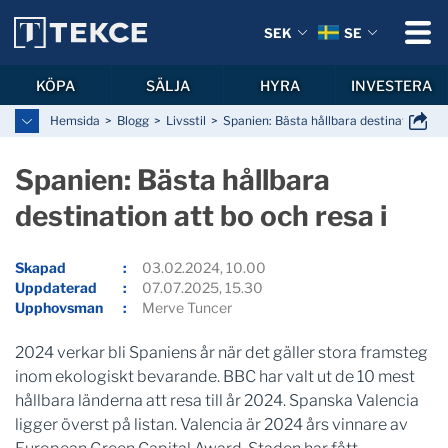
SEK
SE
KÖPA
SÄLJA
HYRA
INVESTERA
Hemsida
Blogg
Livsstil
Spanien: Bästa hållbara destination att 
Spanien: Bästa hållbara
destination att bo och resa i
Skapad
03.02.2024, 10.00
Uppdaterad
07.07.2025, 15.30
Upphovsman
Merve Tuncer
2024 verkar bli Spaniens år när det gäller stora framsteg
inom ekologiskt bevarande. BBC har valt ut de 10 mest
hållbara länderna att resa till år 2024. Spanska Valencia
ligger överst på listan. Valencia är 2024 års vinnare av