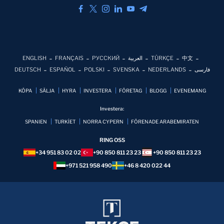
ENGLISH
FRANÇAIS
РУССКИЙ
العربية
TÜRKÇE
中文
DEUTSCH
ESPAÑOL
POLSKI
SVENSKA
NEDERLANDS
فارسی
KÖPA
SÄLJA
HYRA
INVESTERA
FÖRETAG
BLOGG
EVENEMANG
Investera:
SPANIEN
TURKİET
NORRA CYPERN
FÖRENADE ARABEMIRATEN
RING OSS
+34 951 83 02 02
+90 850 811 23 23
+90 850 811 23 23
+971 521 958 490
+46 8 420 022 44