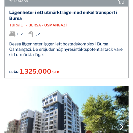
YEI-00359
Lägenheter i ett utmärkt läge med enkel transport i
Bursa
TURKİET - BURSA - OSMANGAZİ
1, 2
1, 2
Dessa lägenheter ligger i ett bostadskomplex i Bursa,
Osmangazi. De erbjuder hög hyresintäktspotential tack vare
sitt utmärkta läge.
1.325.000
SEK
FRÅN