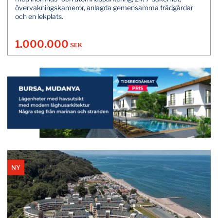
övervakningskameror, anlagda gemensamma trädgårdar
och en lekplats.
1.000.000
SEK
NY