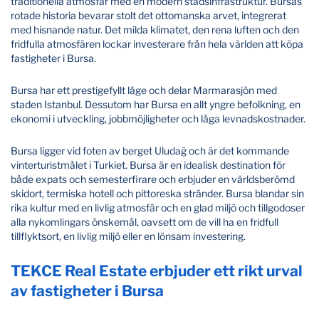
traditionella atmosfär med en modern stadsinfrastruktur. Bursas
rotade historia bevarar stolt det ottomanska arvet, integrerat
med hisnande natur. Det milda klimatet, den rena luften och den
fridfulla atmosfären lockar investerare från hela världen att köpa
fastigheter i Bursa.
Bursa har ett prestigefyllt läge och delar Marmarasjön med
staden Istanbul. Dessutom har Bursa en allt yngre befolkning, en
ekonomi i utveckling, jobbmöjligheter och låga levnadskostnader.
Bursa ligger vid foten av berget Uludağ och är det kommande
vinterturistmålet i Turkiet. Bursa är en idealisk destination för
både expats och semesterfirare och erbjuder en världsberömd
skidort, termiska hotell och pittoreska stränder. Bursa blandar sin
rika kultur med en livlig atmosfär och en glad miljö och tillgodoser
alla nykomlingars önskemål, oavsett om de vill ha en fridfull
tillflyktsort, en livlig miljö eller en lönsam investering.
TEKCE Real Estate erbjuder ett rikt urval
av fastigheter i Bursa