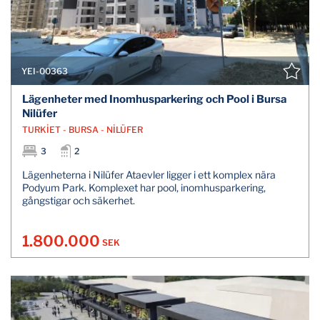
YEI-00363
Lägenheter med Inomhusparkering och Pool i Bursa
Nilüfer
TURKİET - BURSA - NİLÜFER
3
2
Lägenheterna i Nilüfer Ataevler ligger i ett komplex nära
Podyum Park. Komplexet har pool, inomhusparkering,
gångstigar och säkerhet.
1.800.000
SEK