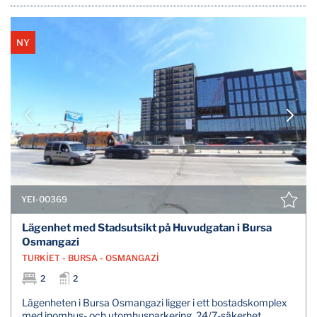
NY
YEI-00369
Lägenhet med Stadsutsikt på Huvudgatan i Bursa
Osmangazi
TURKİET - BURSA - OSMANGAZİ
2
2
Lägenheten i Bursa Osmangazi ligger i ett bostadskomplex
med inomhus- och utomhusparkering, 24/7-säkerhet,