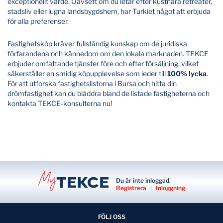
exceptionellt värde. Oavsett om du letar efter kustnära retreater,
stadsliv eller lugna landsbygdshem, har Turkiet något att erbjuda
för alla preferenser.
Fastighetsköp kräver fullständig kunskap om de juridiska
förfarandena och kännedom om den lokala marknaden. TEKCE
erbjuder omfattande tjänster före och efter försäljning, vilket
säkerställer en smidig köpupplevelse som leder till
100% lycka
.
För att utforska fastighetslistorna i Bursa och hitta din
drömfastighet kan du bläddra bland de listade fastigheterna och
kontakta TEKCE-konsulterna nu!
Du är inte inloggad.
Registrera
|
Inloggning
FÖLJ OSS