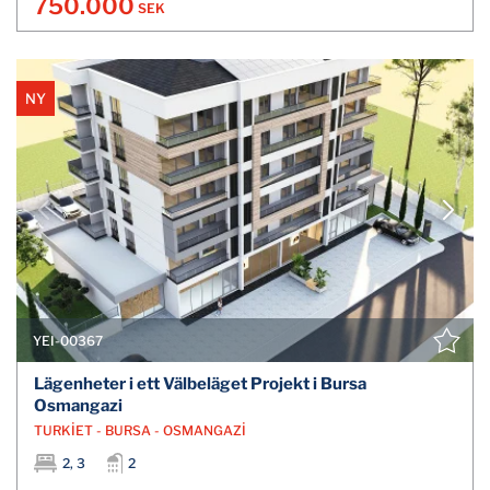
750.000
SEK
NY
YEI-00367
Lägenheter i ett Välbeläget Projekt i Bursa
Osmangazi
TURKİET - BURSA - OSMANGAZİ
2, 3
2