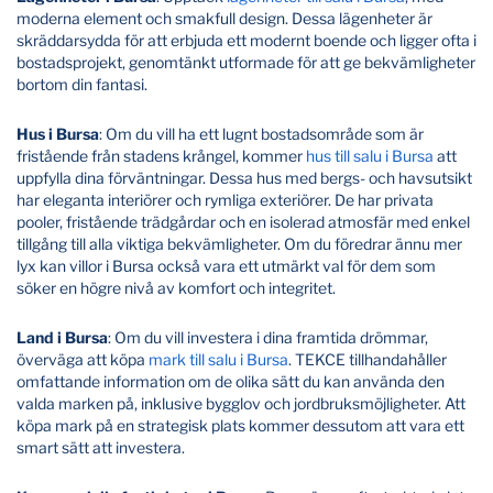
moderna element och smakfull design. Dessa lägenheter är
skräddarsydda för att erbjuda ett modernt boende och ligger ofta i
bostadsprojekt, genomtänkt utformade för att ge bekvämligheter
bortom din fantasi.
Hus i Bursa
: Om du vill ha ett lugnt bostadsområde som är
fristående från stadens krångel, kommer
hus till salu i Bursa
att
uppfylla dina förväntningar. Dessa hus med bergs- och havsutsikt
har eleganta interiörer och rymliga exteriörer. De har privata
pooler, fristående trädgårdar och en isolerad atmosfär med enkel
tillgång till alla viktiga bekvämligheter. Om du föredrar ännu mer
lyx kan villor i Bursa också vara ett utmärkt val för dem som
söker en högre nivå av komfort och integritet.
Land i Bursa
: Om du vill investera i dina framtida drömmar,
överväga att köpa
mark till salu i Bursa
. TEKCE tillhandahåller
omfattande information om de olika sätt du kan använda den
valda marken på, inklusive bygglov och jordbruksmöjligheter. Att
köpa mark på en strategisk plats kommer dessutom att vara ett
smart sätt att investera.