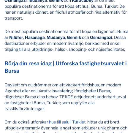
Osmangazi
,
Mudanya
,
Gemlik
och
Karacabey
är de mest
populära destinationerna för att köpa ett hus i Bursa, Turkiet. De
har en naturlig skönhet, en fridfull atmosfär och rika alternativ för
transport.
De mest populära destinationerna för att köpa en lägenhet i Bursa
är
Nilüfer
,
Hasanağa
,
Mudanya
,
Gemlik
och
Osmangazi
. Dessa
destinationer erbjuder en modern livsmiljö, berikad med enkel
tillgång till alla utbildnings-, hälso-, shopping- och nöjesfaciliteter.
Börja din resa idag | Utforska fastighetsurvalet i
Bursa
Oavsett om du drömmer om ett vackert fritidshus, en modern
lägenhet eller en lukrativ investering i fastigheter i Bursa,
tillgodoser Bursa dina behov. TEKCE erbjuder ett underbart urval
av fastigheter i Bursa, Turkiet; som uppfyller alla
livsstilsförväntningar.
Om du också utforskar
hus till salu i Turkiet
, hittar du ett brett
utbud av alternativ över hela landet som erbjuder unik charm och