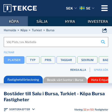
SEK
SE
KÖPA
SÄLJA
HYRA
INVESTERA
Hemsida
Köpa
Turkiet
Bursa
FILTRAR
PLATSER
TYP
PRIS
TAGGAR
SOVRUM
BADR
RENSA ALLA
SPARA SÖK
Fastighetsförteckning
Besök vårt kontor i Bursa
Heta Erbjuda
Bostäder till Salu i Bursa, Turkiet - Köpa Bursa
Fastigheter
SORTERA EFTER
Visning
12 av 53
Fastigheter