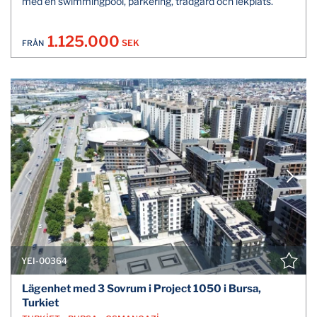
med en swimmingpool, parkering, trädgård och lekplats.
1.125.000
SEK
FRÅN
YEI-00364
Lägenhet med 3 Sovrum i Project 1050 i Bursa,
Turkiet