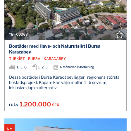
YEI-00368
Bostäder med Havs- och Naturutsikt i Bursa
Karacabey
TURKİET - BURSA - KARACABEY
1, 3, 6
1, 2, 3
6 Månader Avbetalning
Dessa bostäder i Bursa Karacabey ligger i regionens största
bostadsprojekt. Köpare kan välja mellan 1–6 sovrum,
inklusive duplexalternativ.
1.200.000
SEK
FRÅN
NY