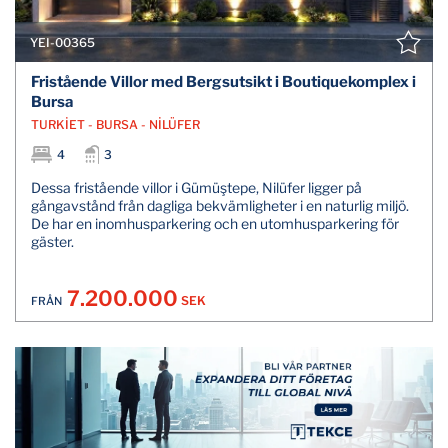
YEI-00365
Fristående Villor med Bergsutsikt i Boutiquekomplex i
Bursa
TURKİET - BURSA - NİLÜFER
4
3
Dessa fristående villor i Gümüştepe, Nilüfer ligger på
gångavstånd från dagliga bekvämligheter i en naturlig miljö.
De har en inomhusparkering och en utomhusparkering för
gäster.
7.200.000
SEK
FRÅN