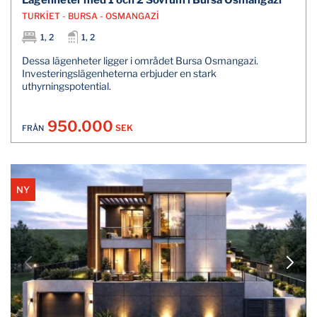
Lägenheter med 1 och 2 Sovrum i Bursa Osmangazi
TURKİET - BURSA - OSMANGAZİ
1, 2
1, 2
Dessa lägenheter ligger i området Bursa Osmangazi.
Investeringslägenheterna erbjuder en stark
uthyrningspotential.
950.000
SEK
FRÅN
NY