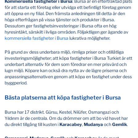
Kommersiella fastigheter i Bursa
: Bursa är en eftertraktad plats
för att starta ett företag eller utvidga ett befintligt företag genom
att öppna en ny filial. Den främsta anledningen till detta är den
höga efterfrågan på vissa tjänster och produkter i Bursa.
Dessutom ger fastighetsinvesteringar i Bursa ofta en hög
hyresintäkt, särskilt i livliga områden. Följaktligen ger ägande av
kommersiella fastigheter i Bursa
lukrativa möjligheter.
På grund av dess underbara miljö, rimliga priser och otillåtliga
investeringsmöjligheter; att köpa fastigheter i Bursa Turkiet är ett
underbart alternativ för dem som föredrar en mer prisvärd och
lugn miljö. Köpare kan också dra nytta av de lägre priserna och
anpassningsalternativen genom att köpa en fastighet under dess
byggperiod.
Bästa platserna att köpa fastigheter i Bursa
Bursa har 17 distrikt. Gürsu, Kestel, Nilüfer, Osmangazi och
Yıldırım är de centrala. Om du drömmer om att bo vid havet har
du direkt tillgång till kusten i
Karacabey
,
Mudanya
och
Gemlik
.