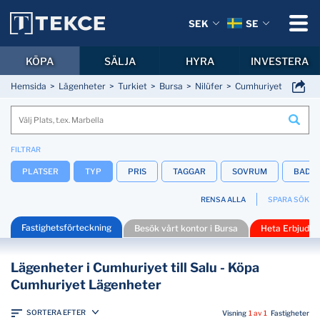
SEK
SE
KÖPA
SÄLJA
HYRA
INVESTERA
Hemsida
Lägenheter
Turkiet
Bursa
Nilüfer
Cumhuriyet
FILTRAR
PLATSER
TYP
PRIS
TAGGAR
SOVRUM
BADR
RENSA ALLA
SPARA SÖK
Fastighetsförteckning
Besök vårt kontor i Bursa
Heta Erbjuda
Lägenheter i Cumhuriyet till Salu - Köpa
Cumhuriyet Lägenheter
SORTERA EFTER
Visning
1 av 1
Fastigheter