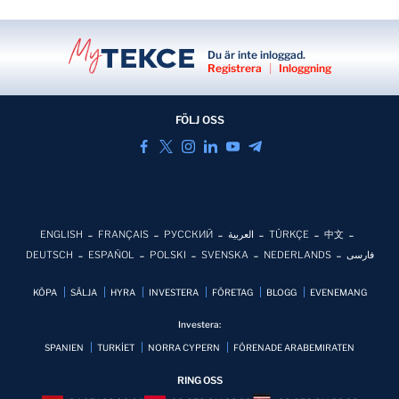
Du är inte inloggad.
Registrera
|
Inloggning
FÖLJ OSS
ENGLISH
FRANÇAIS
РУССКИЙ
العربية
TÜRKÇE
中文
DEUTSCH
ESPAÑOL
POLSKI
SVENSKA
NEDERLANDS
فارسی
KÖPA
SÄLJA
HYRA
INVESTERA
FÖRETAG
BLOGG
EVENEMANG
Investera:
SPANIEN
TURKİET
NORRA CYPERN
FÖRENADE ARABEMIRATEN
RING OSS