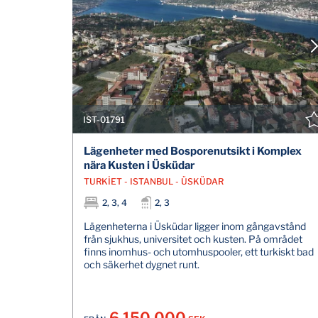
IST-01791
Lägenheter med Bosporenutsikt i Komplex
nära Kusten i Üsküdar
TURKİET - ISTANBUL - ÜSKÜDAR
2, 3, 4
2, 3
Lägenheterna i Üsküdar ligger inom gångavstånd
från sjukhus, universitet och kusten. På området
finns inomhus- och utomhuspooler, ett turkiskt bad
och säkerhet dygnet runt.
6.150.000