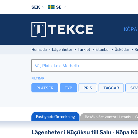
SEK
SE
KÖPA
Hemsida
Lägenheter
Turkiet
Istanbul
Üsküdar
K
FILTRAR
PLATSER
TYP
PRIS
TAGGAR
SO
Fastighetsförteckning
Besök vårt kontor i Istanbul, 
Lägenheter i Küçüksu till Salu - Köpa 