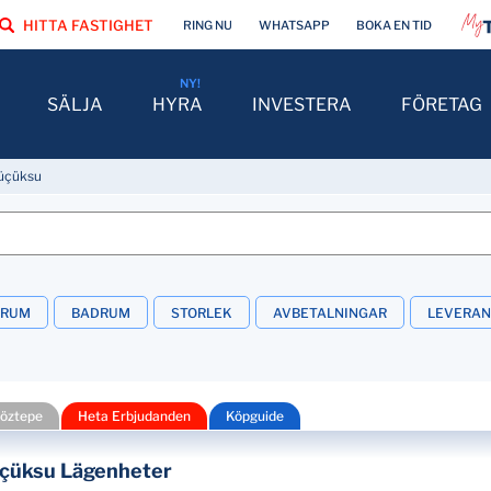
HITTA FASTIGHET
RING NU
WHATSAPP
BOKA EN TID
SÄLJA
HYRA
INVESTERA
FÖRETAG
üçüksu
VRUM
BADRUM
STORLEK
AVBETALNINGAR
LEVERA
Göztepe
Heta Erbjudanden
Köpguide
Küçüksu Lägenheter