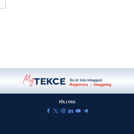
Du är inte inloggad.
Registrera
|
Inloggning
FÖLJ OSS