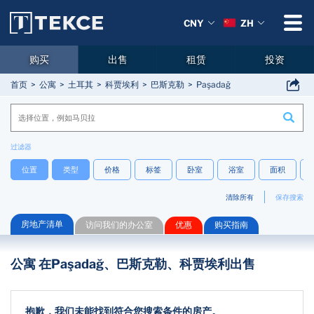
CNY
ZH
购买
出售
租赁
投资
首页
公寓
土耳其
科贾埃利
巴斯克勒
Paşadağ
过滤器
位置
类型
价格
标签
卧室
浴室
面积
清除所有
保存搜索
房地产清单
访问我们的办公室
优惠
购买指南
公寓 在Paşadağ、巴斯克勒、科贾埃利出售
抱歉，我们未能找到符合您搜索条件的房产。