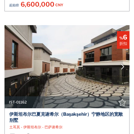
6,600,000
CNY
起始价
6
%
折扣
IST-01162
伊斯坦布尔巴夏克谢希尔（Başakşehir）宁静地区的宽敞
别墅
土耳其 - 伊斯坦布尔 - 巴萨谢希尔