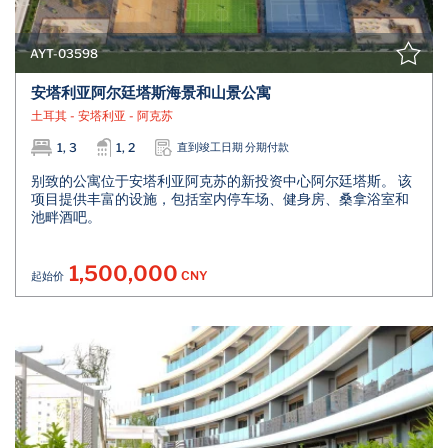
AYT-03598
安塔利亚阿尔廷塔斯海景和山景公寓
土耳其 - 安塔利亚 - 阿克苏
1, 3
1, 2
直到竣工日期 分期付款
别致的公寓位于安塔利亚阿克苏的新投资中心阿尔廷塔斯。 该
项目提供丰富的设施，包括室内停车场、健身房、桑拿浴室和
池畔酒吧。
1,500,000
CNY
起始价