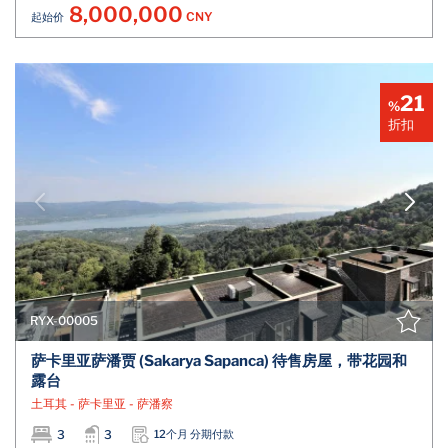
8,000,000
CNY
起始价
21
%
折扣
RYX-00005
萨卡里亚萨潘贾 (Sakarya Sapanca) 待售房屋，带花园和
露台
土耳其 - 萨卡里亚 - 萨潘察
3
3
12个月 分期付款