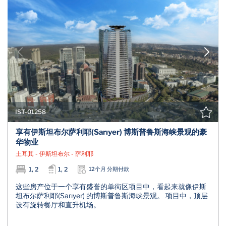
IST-01258
享有伊斯坦布尔萨利耶(Sarıyer) 博斯普鲁斯海峡景观的豪
华物业
土耳其 - 伊斯坦布尔 - 萨利耶
1, 2
1, 2
12个月 分期付款
这些房产位于一个享有盛誉的单街区项目中，看起来就像伊斯
坦布尔萨利耶(Sarıyer) 的博斯普鲁斯海峡景观。 项目中，顶层
设有旋转餐厅和直升机场。