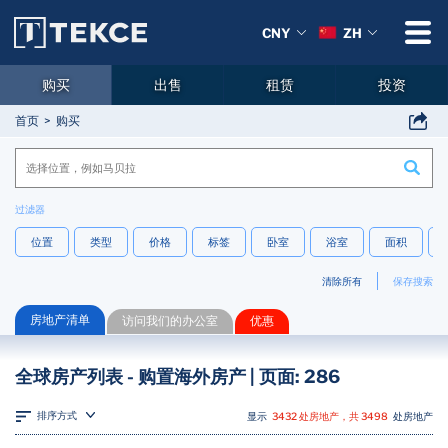
CNY
ZH
购买
出售
租赁
投资
首页
购买
过滤器
位置
类型
价格
标签
卧室
浴室
面积
清除所有
保存搜索
房地产清单
访问我们的办公室
优惠
全球房产列表 - 购置海外房产 | 页面: 286
排序方式
显示
3432 处房地产，共 3498
处房地产