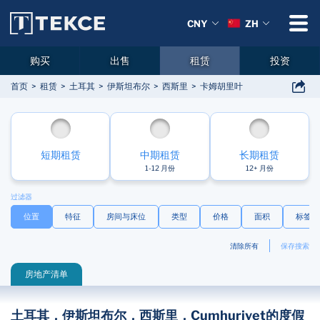
CNY
ZH
购买
出售
租赁
投资
首页
租赁
土耳其
伊斯坦布尔
西斯里
卡姆胡里叶
短期租赁
中期租赁
长期租赁
1-12 月份
12+ 月份
过滤器
位置
特征
房间与床位
类型
价格
面积
标签
清除所有
保存搜索
房地产清单
土耳其，伊斯坦布尔，西斯里，Cumhuriyet的度假