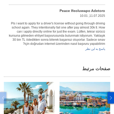
Peace Ifeoluwapo Adetoro
11.07.2025, 10.01
Pls i want to apply for a driver's license without going through driving
school again. They intentionally fail one after pay almost 30k tl. How
can i apply directly online for just the exam. Lütfen, tekrar sürücü
kursuna gitmeden ehliyet başvurusunda bulunmak istiyorum. Yaklaşık
30 bin TL ödedikten sonra bilerek başarısız oluyorlar. Sadece sınav
için doğrudan internet üzerinden nasıl başvuru yapabilirim?
پاسخ به این نظر
صفحات مرتبط