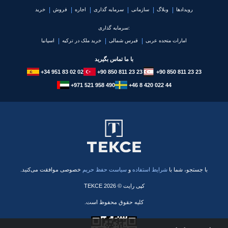
رویدادها
وبلاگ
سازمانی
سرمایه گذاری
اجاره
فروش
خرید
سرمایه گذاری:
امارات متحده عربی
قبرس شمالی
خرید ملک در ترکیه
اسپانیا
با ما تماس بگیرید
+34 951 83 02 02
+90 850 811 23 23
+90 850 811 23 23
+971 521 958 490
+46 8 420 022 44
با جستجو، شما با
شرایط استفاده
و
سیاست حفظ حریم
خصوصی موافقت می‌کنید.
کپی رایت © 2026 TEKCE
کلیه حقوق محفوظ است.