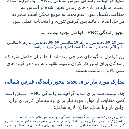
تمدید گواهینامه رانندگی قبرس شمالی (TRNC) یک فرایند ساده
است، اما باید در بازه های زمانی تعیین شده بر اساس سن
متقاضی تکمیل شود. عدم تمدید به موقع ممکن است منجر به
مراحل اضافی مانند پس گرفتن تئوری و امتحانات عملی شود.
مجوز رانندگی TRNC فواصل تجدید توسط سن
سنین 18–50: تجدید مورد نیاز هر 10 سال
سنین 50–65: تجدید مورد نیاز هر 5 سال
سن
65 و بالاتر: تجدید هر 2 سال (با تست اجباری چشم) مورد نیاز است
این فواصل به گونه ای طراحی شده اند تا اطمینان حاصل شود که
رانندگان برای ایمن کار کردن وسیله نقلیه ، به ویژه در گروه های
سنی بالاتر ، مناسب هستند.
مدارک مورد نیاز برای تجدید مجوز رانندگی قبرس شمالی
چک لیست سند برای تمدید گواهینامه رانندگی TRNC ممکن است
کمی متفاوت از موارد مورد نیاز برای برنامه های کاربردی برای
اولین بار و یا تبدیل. مدارک لازم شامل:
تکمیل فرم درخواست تجدید گواهینامه رانندگی (در دسترس آنلاین یا در اداره
ترافیک)
گواهینامه رانندگی معتبر TRNC
پاسپورت اصلی و فتوکپی
دو عکس جدید با اندازه
گذرنامه با پس زمینه سفید
گواهی تست چشم (اجباری برای متقاضیان 65 ساله و بالاتر)