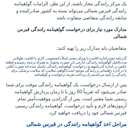
یک مرکز رانندگی مجاز باشند. از این نظر، الزامات گواهینامه
رانندگی قبرس شمالی می‌تواند بسته به کشور صادرکننده و
سابقه رانندگی متقاضی متفاوت باشد.
مدارک مورد نیاز برای درخواست گواهینامه رانندگی قبرس
شمالی
متقاضیان باید مدارک زیر را تهیه کنند:
گذرنامه معتبر
اجازه اقامت یا ویزای معتبر (مثلاً دانشجویی، کاری یا اقامت طولانی
مدت)
اصل گواهینامه رانندگی خارجی (در صورت وجود)، به همراه ترجمه رسمی
دو قطعه
عکس در اندازه گذرنامه
فرم درخواست گواهینامه رانندگی تکمیل شده (به صورت آنلاین
یا در اداره راهنمایی و رانندگی موجود است)
گواهی سلامت که سلامت پزشکی برای
رانندگی را تأیید می‌کند
مدرک پرداخت هزینه درخواست و گواهینامه
پس از ارسال درخواست، یک گواهینامه رانندگی موقت برای شما
صادر می‌شود که تقریباً 60 روز یا تا زمان پردازش گواهینامه
رسمی شما معتبر است. پس از گذراندن موفقیت‌آمیز تمام
آزمون‌های لازم و تأیید درخواست، گواهینامه رانندگی رسمی
قبرس شمالی خود را دریافت خواهید کرد.
مراحل اخذ گواهینامه رانندگی در قبرس شمالی