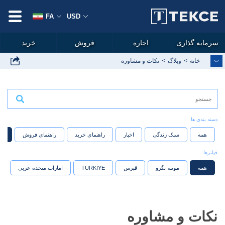
FA
USD
سرمایه گذاری
اجاره
فروش
خرید
خانه
وبلاگ
نکات و مشاوره
دسته بندی ها
همه
سبک زندگی
اخبار
راهنمای خرید
راهنمای فروش
نک
فیلترها
همه
مونته نگرو
قبرس
امارات متحده عربی
TÜRKİYE
نکات و مشاوره