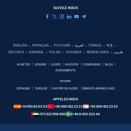
SUIVEZ-NOUS
ENGLISH
FRANÇAIS
РУССКИЙ
العربية
TÜRKÇE
中文
DEUTSCH
ESPAÑOL
POLSKI
SVENSKA
NEDERLANDS
فارسی
ACHETER
VENDRE
LOUER
INVESTIR
COMPAGNIE
BLOG
ÉVÉNEMENTS
Investir:
ESPAGNE
TURQUİE
CHYPRE DU NORD
ÉMIRATS ARABES UNIS
APPELEZ-NOUS
+34 951 83 02 02
+90 850 811 23 23
+90 850 811 23 23
+971 521 958 490
+46 8 420 022 44