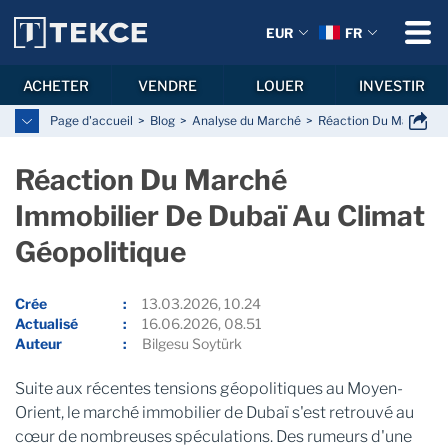
EUR
FR
ACHETER
VENDRE
LOUER
INVESTIR
Page d'accueil
Blog
Analyse du Marché
Réaction Du Marché Im
Réaction Du Marché
Immobilier De Dubaï Au Climat
Géopolitique
Crée
13.03.2026, 10.24
Actualisé
16.06.2026, 08.51
Auteur
Bilgesu Soytürk
Suite aux récentes tensions géopolitiques au Moyen-
Orient, le marché immobilier de Dubaï s'est retrouvé au
cœur de nombreuses spéculations. Des rumeurs d'une