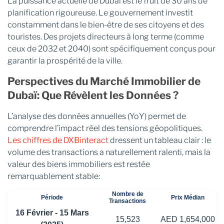
La puissance actuelle de Dubaï est le fruit de 30 ans de
planification rigoureuse. Le gouvernement investit
constamment dans le bien-être de ses citoyens et des
touristes. Des projets directeurs à long terme (comme
ceux de 2032 et 2040) sont spécifiquement conçus pour
garantir la prospérité de la ville.
Perspectives du Marché Immobilier de
Dubaï: Que Révèlent les Données ?
L’analyse des données annuelles (YoY) permet de
comprendre l’impact réel des tensions géopolitiques.
Les chiffres de DXBinteract
dressent un tableau clair : le
volume des transactions a naturellement ralenti, mais la
valeur des biens immobiliers est restée
remarquablement stable:
Nombre de
Période
Prix ​​Médian
Transactions
16 Février - 15 Mars
15,523
AED 1,654,000