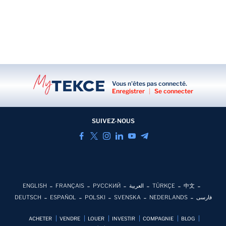
Vous n'êtes pas connecté.
Enregistrer
|
Se connecter
SUIVEZ-NOUS
ENGLISH
FRANÇAIS
РУССКИЙ
العربية
TÜRKÇE
中文
DEUTSCH
ESPAÑOL
POLSKI
SVENSKA
NEDERLANDS
فارسی
ACHETER
VENDRE
LOUER
INVESTIR
COMPAGNIE
BLOG