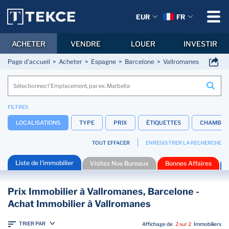
EUR
FR
ACHETER
VENDRE
LOUER
INVESTIR
Page d'accueil
Acheter
Espagne
Barcelone
Vallromanes
FILTRES
LOCALISATIONS
TYPE
PRIX
ÉTIQUETTES
CHAMBRE
TOUT EFFACER
ENREGISTRER LA RECHERCHE
Liste de l'immobilier
Visitez Nos Bureaux
Bonnes Affaires
Prix Immobilier à Vallromanes, Barcelone -
Achat Immobilier à Vallromanes
TRIER PAR
Affichage de
2 sur 2
Immobiliers