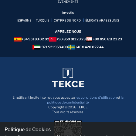
ÉVÉNEMENTS
Investir:
ESPAGNE
TURQUİE
CHYPRE DU NORD
ÉMIRATS ARABES UNIS
APPELEZ-NOUS
+34 951 83 02 02
+90 850 811 23 23
+90 850 811 23 23
+971 521 958 490
+46 8 420 022 44
En utilisant le site internet, vous acceptez
les conditions d'utilisation
et
la
politique de confidentialité
.
Copyright © 2026 TEKCE
Tous droits réservés.
Politique de Cookies