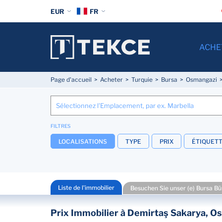
EUR
FR
ACHE
Page d'accueil
Acheter
Turquie
Bursa
Osmangazi
FILTRES
LOCALISATIONS
TYPE
PRIX
ÉTIQUET
Liste de l'immobilier
Besuchen Sie unser (e) Bursa Bür
Prix Immobilier à Demirtaş Sakarya, O