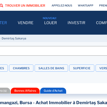
TROUVER UN IMMOBILIER
APPELEZ-NOUS
WHATSAPP
PREN
TER
VENDRE
LOUER
INVESTIR
COMP
Demirtaş Sakarya
TES
CHAMBRES
SALLES DE BAINS
SUPERFICIE
VER
o (s)
Bonnes Affaires
Guide d'Achat
smangazi, Bursa - Achat Immobilier à Demirtaş Sak