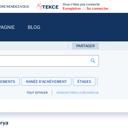
Vous n'êtes pas connecté.
DRE RENDEZ-VOUS
Enregistrer
|
Se connecter
AGNIE
BLOG
PARTAGER
SEMENTS
ANNÉE D'ACHÈVEMENT
ÉTAGES
SUPERFICIE T
TOUT EFFACER
ENREGISTRER LA RECHERCHE
arya