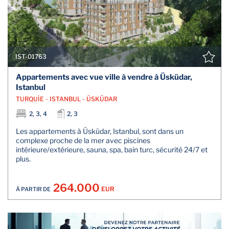
IST-01763
Appartements avec vue ville à vendre à Üsküdar,
Istanbul
TURQUİE - ISTANBUL - ÜSKÜDAR
2, 3, 4
2, 3
Les appartements à Üsküdar, Istanbul, sont dans un
complexe proche de la mer avec piscines
intérieure/extérieure, sauna, spa, bain turc, sécurité 24/7 et
plus.
264.000
EUR
À PARTIR DE