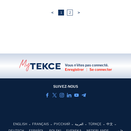
<
>
1
2
Vous n'êtes pas connecté.
Enregistrer
|
Se connecter
SUIVEZ-NOUS
ENGLISH
FRANÇAIS
РУССКИЙ
العربية
TÜRKÇE
中文
DEUTSCH
ESPAÑOL
POLSKI
SVENSKA
NEDERLANDS
فارسی