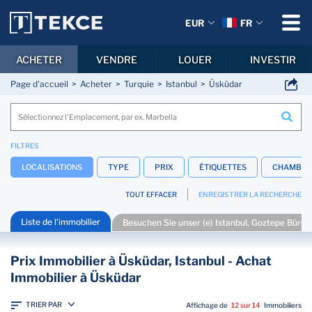
EUR
FR
ACHETER
VENDRE
LOUER
INVESTIR
Page d'accueil
Acheter
Turquie
Istanbul
Üsküdar
FILTRES
LOCALISATIONS
TYPE
PRIX
ÉTIQUETTES
CHAMBRE
TOUT EFFACER
ENREGISTRER LA RECHERCHE
Liste de l'immobilier
Besuchen Sie unser (e) Istanbul, Goztepe Büro (
Prix Immobilier à Üsküdar, Istanbul - Achat
Immobilier à Üsküdar
TRIER PAR
Affichage de
12 sur 14
Immobiliers