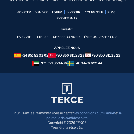
ACHETER
VENDRE
LOUER
INVESTIR
COMPAGNIE
BLOG
ÉVÉNEMENTS
Investir:
ESPAGNE
TURQUİE
CHYPRE DU NORD
ÉMIRATS ARABES UNIS
APPELEZ-NOUS
+34 951 83 02 02
+90 850 811 23 23
+90 850 811 23 23
+971 521 958 490
+46 8 420 022 44
En utilisant le site internet, vous acceptez
les conditions d'utilisation
et
la
politique de confidentialité
.
Copyright © 2026 TEKCE
Tous droits réservés.