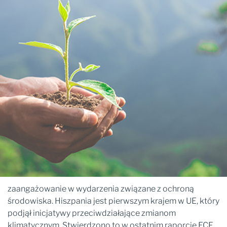
zaangażowanie w wydarzenia związane z ochroną
środowiska. Hiszpania jest pierwszym krajem w UE, który
podjął inicjatywy przeciwdziałające zmianom
klimatycznym. Stwierdzono to w ostatnim raporcie ECF