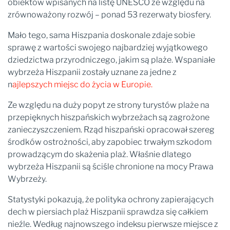
obiektów wpisanych na listę UNESCO ze względu na
zrównoważony rozwój – ponad 53 rezerwaty biosfery.
Mało tego, sama Hiszpania doskonale zdaje sobie
sprawę z wartości swojego najbardziej wyjątkowego
dziedzictwa przyrodniczego, jakim są plaże. Wspaniałe
wybrzeża Hiszpanii zostały uznane za jedne z
n
ajlepszych miejsc do życia w Europie.
Ze względu na duży popyt ze strony turystów plaże na
przepięknych hiszpańskich wybrzeżach są zagrożone
zanieczyszczeniem. Rząd hiszpański opracował szereg
środków ostrożności, aby zapobiec trwałym szkodom
prowadzącym do skażenia plaż. Właśnie dlatego
wybrzeża Hiszpanii są ściśle chronione na mocy Prawa
Wybrzeży.
Statystyki pokazują, że polityka ochrony zapierających
dech w piersiach plaż Hiszpanii sprawdza się całkiem
nieźle. Według najnowszego indeksu pierwsze miejsce z