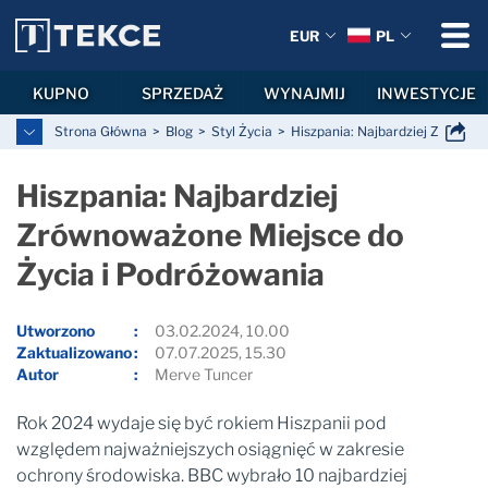
EUR
PL
KUPNO
SPRZEDAŻ
WYNAJMIJ
INWESTYCJE
Strona Główna
Blog
Styl Życia
Hiszpania: Najbardziej Zrównow
Hiszpania: Najbardziej
Zrównoważone Miejsce do
Życia i Podróżowania
Utworzono
03.02.2024, 10.00
Zaktualizowano
07.07.2025, 15.30
Autor
Merve Tuncer
Rok 2024 wydaje się być rokiem Hiszpanii pod
względem najważniejszych osiągnięć w zakresie
ochrony środowiska. BBC wybrało 10 najbardziej