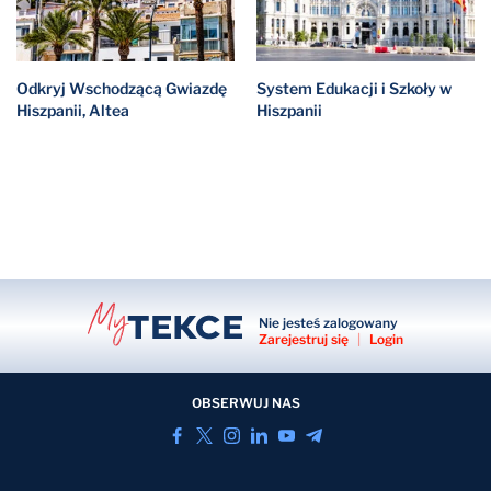
Odkryj Wschodzącą Gwiazdę
System Edukacji i Szkoły w
Hiszpanii, Altea
Hiszpanii
Nie jesteś zalogowany
Zarejestruj się
|
Login
OBSERWUJ NAS