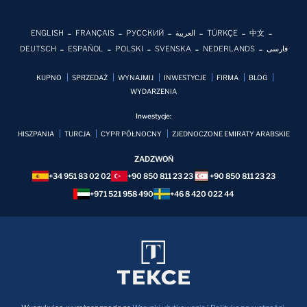
ENGLISH
FRANÇAIS
РУССКИЙ
العربية
TÜRKÇE
中文
DEUTSCH
ESPAÑOL
POLSKI
SVENSKA
NEDERLANDS
فارسی
KUPNO
SPRZEDAŻ
WYNAJMIJ
INWESTYCJE
FIRMA
BLOG
WYDARZENIA
Inwestycje:
HISZPANIA
TURCJA
CYPR PÓŁNOCNY
ZJEDNOCZONE EMIRATY ARABSKIE
ZADZWOŃ
+34 951 83 02 02
+90 850 811 23 23
+90 850 811 23 23
+971 521 958 490
+46 8 420 022 44