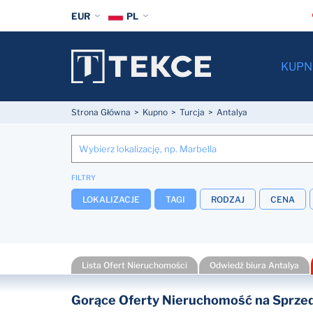
EUR
PL
KUPN
Strona Główna
Kupno
Turcja
Antalya
FILTRY
LOKALIZACJE
TAGI
RODZAJ
CENA
Lista Ofert Nieruchomości
Odwiedź biura Antalya
Gorące Oferty Nieruchomość na Sprzeda