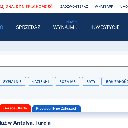
ZNAJDŹ NIERUCHOMOŚĆ
ZADZWOŃ TERAZ
WHATSAPP
UMÓW
O
SPRZEDAŻ
WYNAJMIJ
INWESTYCJE
SYPIALNIE
ŁAZIENKI
ROZMIAR
RATY
ROK ZAKOŃ
Gorące Oferty
Przewodnik po Zakupach
ż w Antalya, Turcja