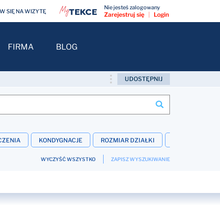
Nie jesteś zalogowany
 SIĘ NA WIZYTĘ
Zarejestruj się
|
Login
FIRMA
BLOG
UDOSTĘPNIJ
CZENIA
KONDYGNACJE
ROZMIAR DZIAŁKI
WNĘTRZE
WYCZYŚĆ WSZYSTKO
ZAPISZ WYSZUKIWANIE