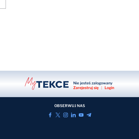
Nie jesteś zalogowany
Zarejestruj się
|
Login
OBSERWUJ NAS