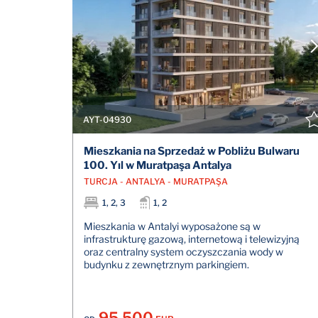
AYT-04930
Mieszkania na Sprzedaż w Pobliżu Bulwaru
100. Yıl w Muratpaşa Antalya
TURCJA - ANTALYA - MURATPAŞA
1, 2, 3
1, 2
Mieszkania w Antalyi wyposażone są w
infrastrukturę gazową, internetową i telewizyjną
oraz centralny system oczyszczania wody w
budynku z zewnętrznym parkingiem.
95.500