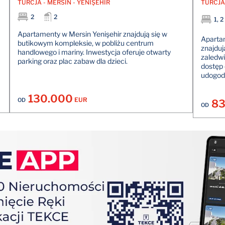
TURCJA - MERSİN - YENİŞEHİR
TURCJA 
2
2
1, 2
Apartamenty w Mersin Yenişehir znajdują się w
Aparta
butikowym kompleksie, w pobliżu centrum
znajduj
handlowego i mariny. Inwestycja oferuje otwarty
zaledwi
parking oraz plac zabaw dla dzieci.
dostęp 
udogod
130.000
EUR
OD
83
OD