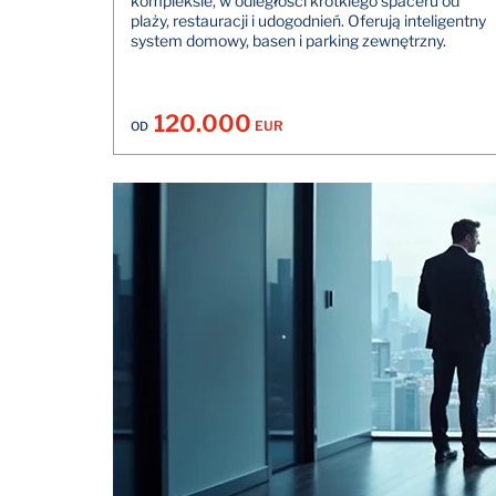
kompleksie, w odległości krótkiego spaceru od
plaży, restauracji i udogodnień. Oferują inteligentny
system domowy, basen i parking zewnętrzny.
120.000
EUR
OD