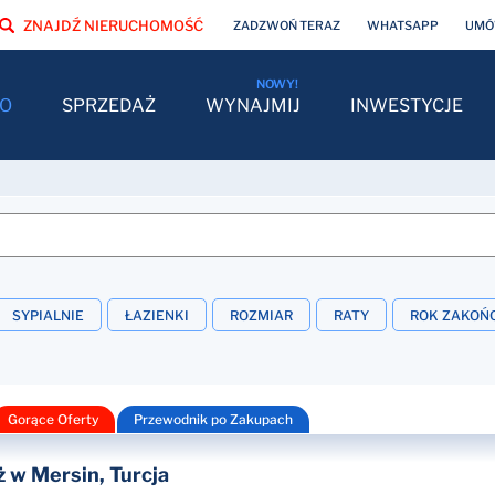
ZNAJDŹ NIERUCHOMOŚĆ
ZADZWOŃ TERAZ
WHATSAPP
UMÓW
O
SPRZEDAŻ
WYNAJMIJ
INWESTYCJE
SYPIALNIE
ŁAZIENKI
ROZMIAR
RATY
ROK ZAKOŃ
Gorące Oferty
Przewodnik po Zakupach
 w Mersin, Turcja