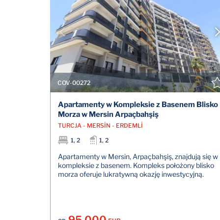
COV-00272
Apartamenty w Kompleksie z Basenem Blisko
Morza w Mersin Arpaçbahşiş
TURCJA - MERSİN - ERDEMLİ
1, 2
1, 2
Apartamenty w Mersin, Arpaçbahşiş, znajdują się w
kompleksie z basenem. Kompleks położony blisko
morza oferuje lukratywną okazję inwestycyjną.
95.000