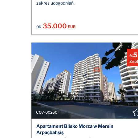
zakres udogodnień.
35.000
EUR
OD
5
%
Zniż
COV-00260
Apartament Blisko Morza w Mersin
Arpaçbahşiş