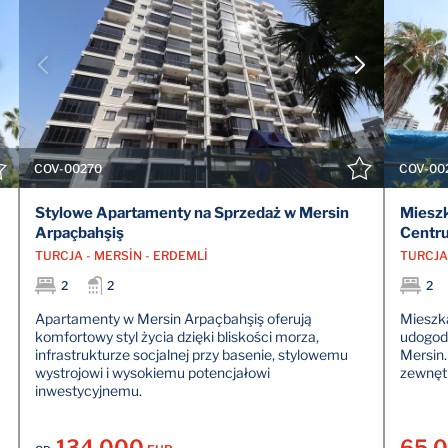
POKAŻ SZCZEGÓŁY
SKONTAKTUJ SIĘ Z AGENTEM
COV-00270
COV-00
Stylowe Apartamenty na Sprzedaż w Mersin
Mieszk
Arpaçbahşiş
Centru
TURCJA - MERSİN - ERDEMLİ
TURCJA 
2
2
2
Apartamenty w Mersin Arpaçbahşiş oferują
Mieszka
komfortowy styl życia dzięki bliskości morza,
udogodn
infrastrukturze socjalnej przy basenie, stylowemu
Mersin.
wystrojowi i wysokiemu potencjałowi
zewnętr
inwestycyjnemu.
134.000
65.