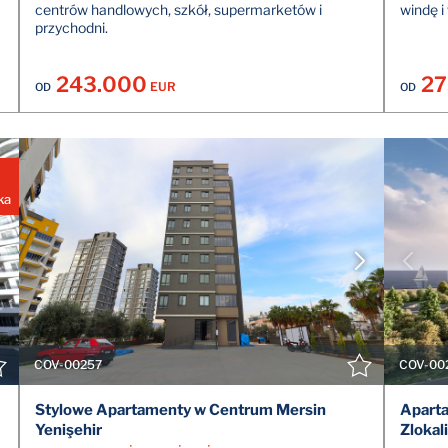
centrów handlowych, szkół, supermarketów i
windę i
przychodni.
243.000
27
EUR
OD
OD
ka
POKAŻ SZCZEGÓŁY
SKONTAKTUJ SIĘ Z AGENTEM
COV-00257
COV-00
Stylowe Apartamenty w Centrum Mersin
Apart
Yenişehir
Zlokal