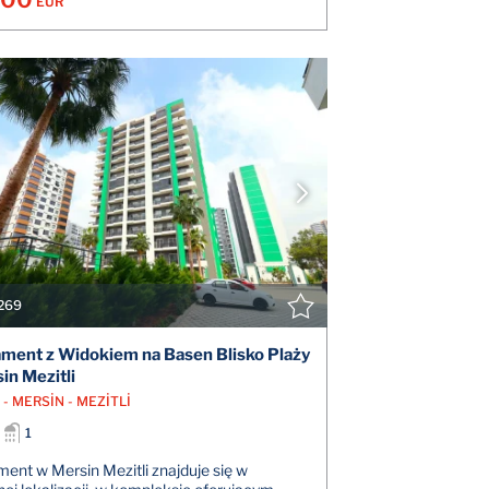
EUR
POKAŻ SZCZEGÓŁY
POK
SKONTAKTUJ SIĘ Z AGENTEM
SKONTAK
269
ment z Widokiem na Basen Blisko Plaży
in Mezitli
- MERSİN - MEZİTLİ
1
ent w Mersin Mezitli znajduje się w