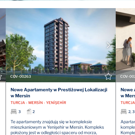
POKAŻ SZCZEGÓŁY
SKONTAKTUJ SIĘ Z AGENTEM
COV-00263
COV-00
Nowe Apartamenty w Prestiżowej Lokalizacji
Nowe 
w Mersin
w Mer
TURCJA - MERSİN - YENİŞEHİR
TURCJA 
3
2
2, 3
Te apartamenty znajdują się w kompleksie
Apartam
mieszkaniowym w Yenişehir w Mersin. Kompleks
komplek
położony jest w odległości spaceru od morza,
Komplek