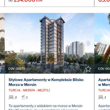
EUR
OD
POKAŻ SZCZEGÓŁY
SKONTAKTUJ SIĘ Z AGENTEM
COV-00275
COV-00
Stylowe Apartamenty w Kompleksie Blisko
Aparta
Morza w Mersin
w Mers
TURCJA - MERSİN - MEZİTLİ
TURCJA 
2
1
1
Te apartamenty z widokiem na morze w Mersin
Apartam