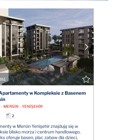
POKAŻ SZCZEGÓŁY
POK
SKONTAKTUJ SIĘ Z AGENTEM
SKONTAK
261
Apartamenty w Kompleksie z Basenem
sin
- MERSİN - YENİŞEHİR
2
enty w Mersin Yenişehir znajdują się w
sie blisko morza i centrum handlowego.
s oferuje basen, plac zabaw dla dzieci,