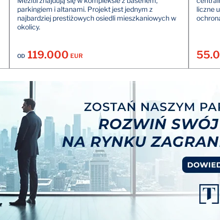
Mezitli znajdują się w kompleksie z basenem,
central
parkingiem i altanami. Projekt jest jednym z
liczne 
najbardziej prestiżowych osiedli mieszkaniowych w
ochrona
okolicy.
119.000
55.
EUR
OD