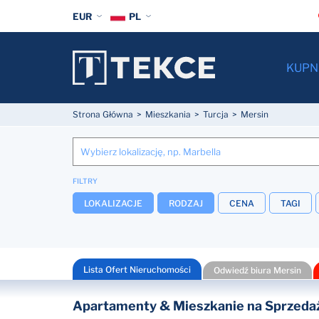
EUR
PL
KUPN
Strona Główna
Mieszkania
Turcja
Mersin
FILTRY
LOKALIZACJE
RODZAJ
CENA
TAGI
Lista Ofert Nieruchomości
Odwiedź biura Mersin
Apartamenty & Mieszkanie na Sprzedaż