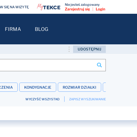
Nie jesteś zalogowany
 SIĘ NA WIZYTĘ
Zarejestruj się
|
Login
FIRMA
BLOG
UDOSTĘPNIJ
CZENIA
KONDYGNACJE
ROZMIAR DZIAŁKI
WNĘTRZE
WYCZYŚĆ WSZYSTKO
ZAPISZ WYSZUKIWANIE