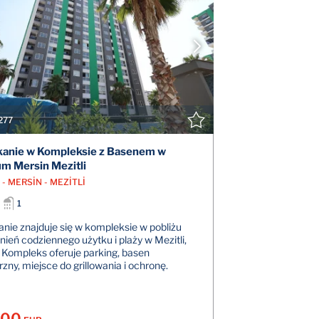
POKAŻ SZCZEGÓŁY
POK
SKONTAKTUJ SIĘ Z AGENTEM
SKONTAK
277
anie w Kompleksie z Basenem w
m Mersin Mezitli
- MERSİN - MEZİTLİ
1
nie znajduje się w kompleksie w pobliżu
ień codziennego użytku i plaży w Mezitli,
 Kompleks oferuje parking, basen
zny, miejsce do grillowania i ochronę.
000