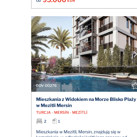
EUR
OD
COV-00276
Mieszkania z Widokiem na Morze Blisko Plaży
w Mezitli Mersin
TURCJA - MERSİN - MEZİTLİ
2
1
Mieszkania w Mezitli, Mersin, znajdują się w