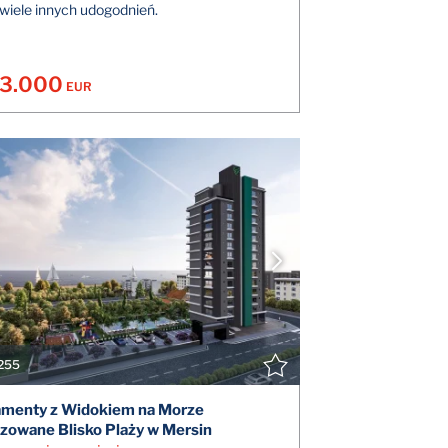
 wiele innych udogodnień.
3.000
EUR
POKAŻ SZCZEGÓŁY
POK
SKONTAKTUJ SIĘ Z AGENTEM
SKONTAK
255
amenty z Widokiem na Morze
izowane Blisko Plaży w Mersin