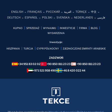
ENGLISH
FRANÇAIS
РУССКИЙ
العربية
TÜRKÇE
中文
DEUTSCH
ESPAÑOL
POLSKI
SVENSKA
NEDERLANDS
فارسی
KUPNO
SPRZEDAŻ
WYNAJMIJ
INWESTYCJE
FIRMA
BLOG
WYDARZENIA
Inwestycje:
HISZPANIA
TURCJA
CYPR PÓŁNOCNY
ZJEDNOCZONE EMIRATY ARABSKIE
ZADZWOŃ
+34 951 83 02 02
+90 850 811 23 23
+90 850 811 23 23
+971 521 958 490
+46 8 420 022 44
Wyszukując, wyrażasz zgodę na
Warunki użytkowania
i
Politykę prywatności
.