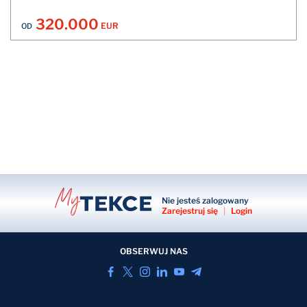
320.000
EUR
OD
Nie jesteś zalogowany
Zarejestruj się
|
Login
OBSERWUJ NAS