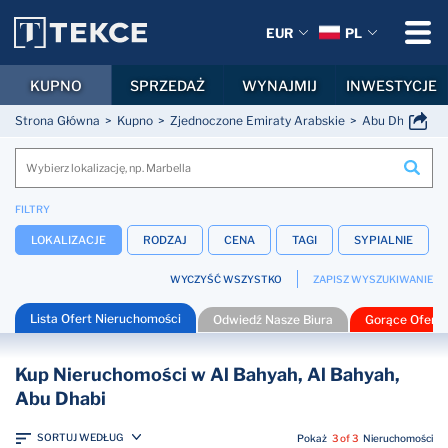
EUR
PL
KUPNO
SPRZEDAŻ
WYNAJMIJ
INWESTYCJE
Strona Główna
Kupno
Zjednoczone Emiraty Arabskie
Abu Dhabi
A
FILTRY
LOKALIZACJE
RODZAJ
CENA
TAGI
SYPIALNIE
WYCZYŚĆ WSZYSTKO
ZAPISZ WYSZUKIWANIE
Lista Ofert Nieruchomości
Odwiedź Nasze Biura
Gorące Oferty
Kup Nieruchomości w Al Bahyah, Al Bahyah,
Abu Dhabi
SORTUJ WEDŁUG
Pokaż
3 of 3
Nieruchomości