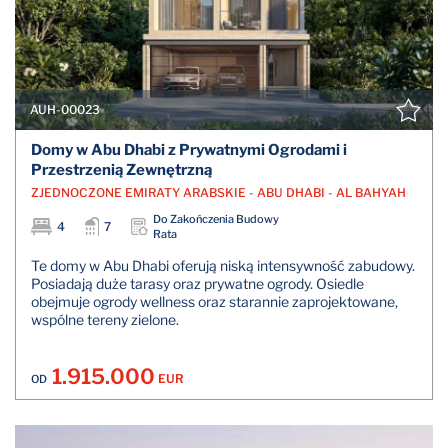
AUH-00023
Domy w Abu Dhabi z Prywatnymi Ogrodami i
Przestrzenią Zewnętrzną
ZJEDNOCZONE EMIRATY ARABSKIE - ABU DHABI - AL BAHYAH
Do Zakończenia Budowy
4
7
Rata
Te domy w Abu Dhabi oferują niską intensywność zabudowy.
Posiadają duże tarasy oraz prywatne ogrody. Osiedle
obejmuje ogrody wellness oraz starannie zaprojektowane,
wspólne tereny zielone.
1.915.000
EUR
OD