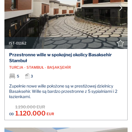
IST-01162
Przestronne wille w spokojnej okolicy Basaksehir
Stambuł
TURCJA - STAMBUŁ - BAŞAKŞEHİR
5
3
Zupełnie nowe wille położone są w prestiżowej dzielnicy
Basaksehir. Wille są bardzo przestronne z 5 sypialniami i 2
łazienkami.
1.190.000 EUR
1.120.000
EUR
OD