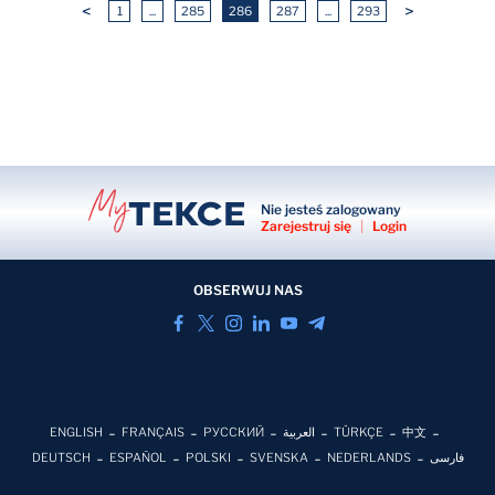
<
>
1
...
285
286
287
...
293
Nie jesteś zalogowany
Zarejestruj się
|
Login
OBSERWUJ NAS
ENGLISH
FRANÇAIS
РУССКИЙ
العربية
TÜRKÇE
中文
DEUTSCH
ESPAÑOL
POLSKI
SVENSKA
NEDERLANDS
فارسی