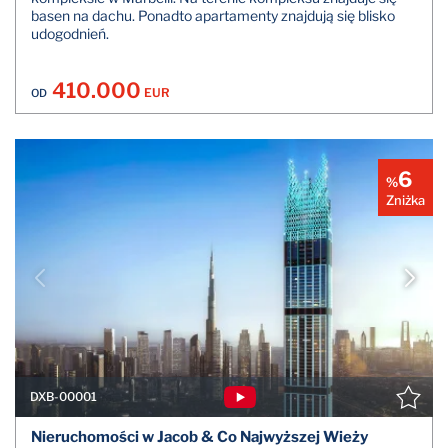
basen na dachu. Ponadto apartamenty znajdują się blisko
udogodnień.
410.000
EUR
OD
6
%
Zniżka
DXB-00001
Nieruchomości w Jacob & Co Najwyższej Wieży