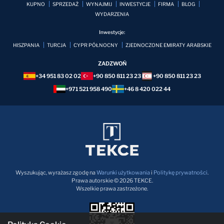
KUPNO
SPRZEDAŻ
WYNAJMIJ
INWESTYCJE
FIRMA
BLOG
WYDARZENIA
Inwestycje:
HISZPANIA
TURCJA
CYPR PÓŁNOCNY
ZJEDNOCZONE EMIRATY ARABSKIE
ZADZWOŃ
+34 951 83 02 02
+90 850 811 23 23
+90 850 811 23 23
+971 521 958 490
+46 8 420 022 44
Wyszukując, wyrażasz zgodę na
Warunki użytkowania
i
Politykę prywatności
.
Prawa autorskie © 2026 TEKCE.
Wszelkie prawa zastrzeżone.