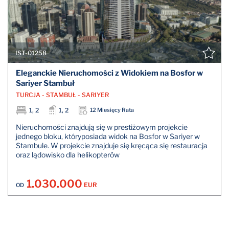
IST-01258
Eleganckie Nieruchomości z Widokiem na Bosfor w
Sariyer Stambuł
TURCJA - STAMBUŁ - SARIYER
1, 2
1, 2
12 Miesięcy Rata
Nieruchomości znajdują się w prestiżowym projekcie
jednego bloku, któryposiada widok na Bosfor w Sariyer w
Stambule. W projekcie znajduje się kręcąca się restauracja
oraz lądowisko dla helikopterów
1.030.000
EUR
OD