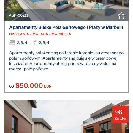
AGP-00211
Apartamenty Blisko Pola Golfowego i Plaży w Marbelli
HISZPANIA - MÁLAGA - MARBELLA
2, 3, 4
2, 3, 4
Apartamenty położone są na terenie kompleksu otoczonego
polem golfowym. Apartamenty znajdują się w prestiżowej
lokalizacji. Apartamenty oferują niepowtarzalny widok na
morze i pole golfowe.
850.000
EUR
OD
6
%
Zniżka