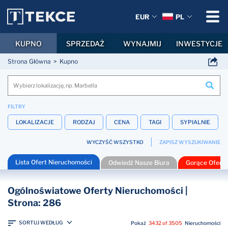
EUR
PL
KUPNO
SPRZEDAŻ
WYNAJMIJ
INWESTYCJE
Strona Główna
Kupno
FILTRY
LOKALIZACJE
RODZAJ
CENA
TAGI
SYPIALNIE
WYCZYŚĆ WSZYSTKO
ZAPISZ WYSZUKIWANIE
Lista Ofert Nieruchomości
Odwiedź Nasze Biura
Gorące Oferty
Ogólnoświatowe Oferty Nieruchomości |
Strona: 286
SORTUJ WEDŁUG
Pokaż
3432 of 3505
Nieruchomości