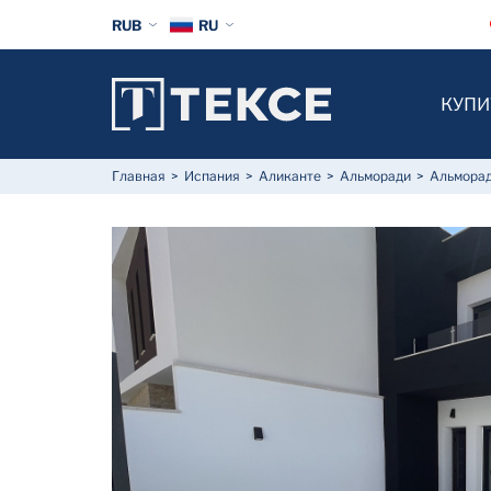
RUB
RU
КУПИ
Главная
Испания
Аликанте
Альморади
Альморад