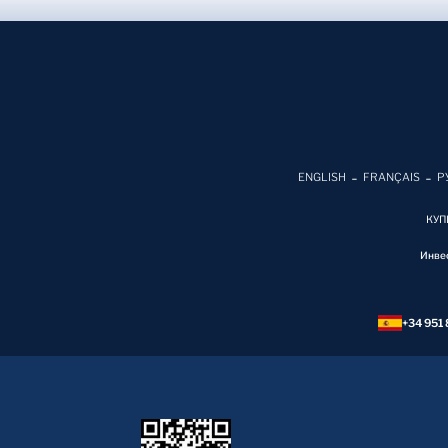
ENGLISH
FRANÇAIS
Р
КУП
Инве
+34 951 