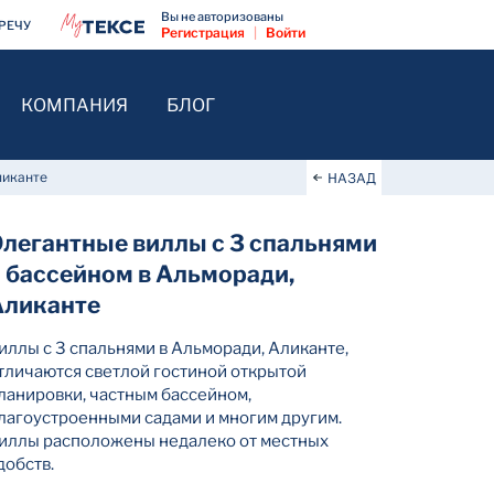
Вы не авторизованы
РЕЧУ
Регистрация
|
Войти
КОМПАНИЯ
БЛОГ
ликанте
НАЗАД
Элегантные виллы с 3 спальнями
и бассейном в Альморади,
Аликанте
иллы с 3 спальнями в Альморади, Аликанте,
тличаются светлой гостиной открытой
ланировки, частным бассейном,
лагоустроенными садами и многим другим.
иллы расположены недалеко от местных
добств.