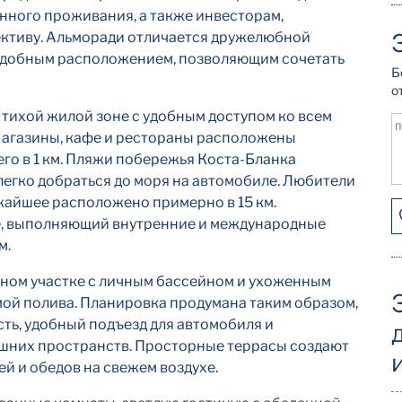
янного проживания, а также инвесторам,
ктиву. Альморади отличается дружелюбной
удобным расположением, позволяющим сочетать
Б
о
 тихой жилой зоне с удобным доступом ко всем
П
агазины, кафе и рестораны расположены
сего в 1 км. Пляжи побережья Коста-Бланка
 легко добраться до моря на автомобиле. Любители
жайшее расположено примерно в 15 км.
, выполняющий внутренние и международные
м.
ном участке с личным бассейном и ухоженным
ой полива. Планировка продумана таким образом,
ть, удобный подъезд для автомобиля и
шних пространств. Просторные террасы создают
ей и обедов на свежем воздухе.