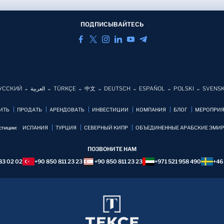
ПОДПИСЫВАЙТЕСЬ
УССКИЙ
العربية
TÜRKÇE
中文
DEUTSCH
ESPAÑOL
POLSKI
SVENS
ИТЬ
ПРОДАТЬ
АРЕНДОВАТЬ
ИНВЕСТИЦИИ
КОМПАНИЯ
БЛОГ
MЕРОПРИ
стиции:
ИСПАНИЯ
ТУРЦИЯ
СЕВЕРНЫЙ КИПР
ОБЪЕДИНЕННЫЕ АРАБСКИЕ ЭМИ
ПОЗВОНИТЕ НАМ
83 02 02
+90 850 811 23 23
+90 850 811 23 23
+971 521 958 490
+46