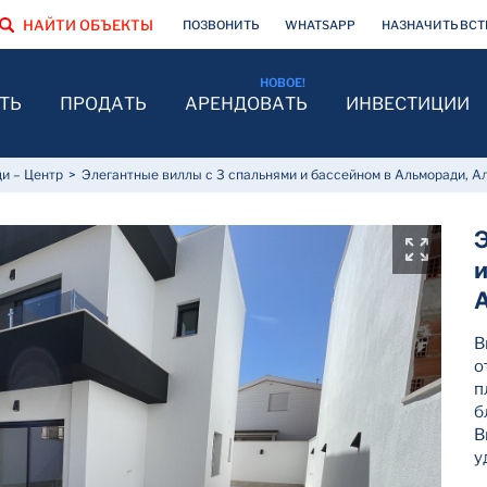
НАЙТИ ОБЪЕКТЫ
ПОЗВОНИТЬ
WHATSAPP
НАЗНАЧИТЬ ВСТ
ТЬ
ПРОДАТЬ
АРЕНДОВАТЬ
ИНВЕСТИЦИИ
и – Центр
Элегантные виллы с 3 спальнями и бассейном в Альморади, А
В
о
п
б
В
у