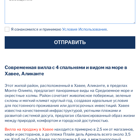
Я ознакомился и принимаю
Условия Использования
.
ОТПРАВИТЬ
Современная вилла с 4 спальнями и видом на море в
Хавее, Аликанте
Этот жилой район, расположенный в Хавее, Аликанте, в пределах
Монте-Олимпо, предлагает панорамные виды на Средиземное море и
окрестные холмы. Район сочетает живописное побережье, зеленые
склоны и мягкий климат круглый год, создавая идеальные условия
для постоянного проживания или долгосрочных инвестиций. Хавея
известна качественной инфраструктурой, уютными пляжами и
развитой системой досуга, предлагая сбалансированный образ жизни
между природой, комфортом и городской доступностью.
Вилла на продажу в Хавее
находится примерно в 2,5 км от магазинов,
кафе и ресторанов, а до пляжа Плайя дель Ареналь всего около 3,5
км. Клуб де Гольф Хавея расположен в 6 км, а международный