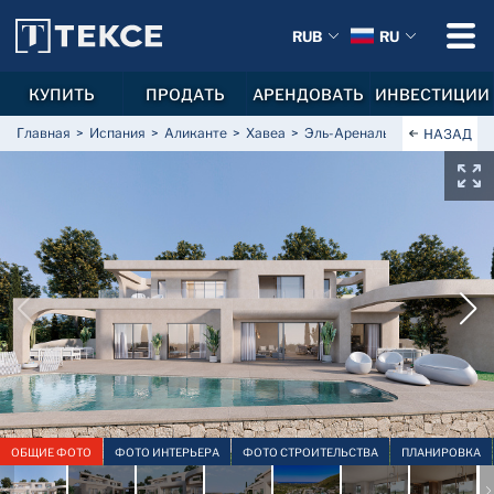
RUB
RU
КУПИТЬ
ПРОДАТЬ
АРЕНДОВАТЬ
ИНВЕСТИЦИИ
Главная
Испания
Аликанте
Хавеа
Эль-Ареналь
Отдельная ви
НАЗАД
ОБЩИЕ ФОТО
ФОТО ИНТЕРЬЕРА
ФОТО СТРОИТЕЛЬСТВА
ПЛАНИРОВКА