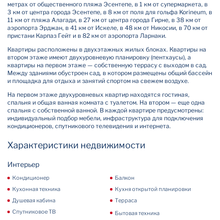
метрах от общественного пляжа Эсентепе, в 1 км от супермаркета, в
3 км от центра города Эсентепе, в 8 км от поля для гольфа Korineum, в
11 км от пляжа Алагади, в 27 км от центра города Гирне, в 38 км от
аэропорта Эрджан, в 41 км от Искеле, в 48 км от Никосии, в 70 км от
пристани Карпаз Гейт и в 82 км от аэропорта Ларнаки.
Квартиры расположены в двухэтажных жилых блоках. Квартиры на
втором этаже имеют двухуровневую планировку (пентхаусы), а
квартиры на первом этаже — собственную террасу с выходом в сад.
Между зданиями обустроен сад, в котором размещены общий бассейн
и площадка для отдыха и занятий спортом на свежем воздухе.
На первом этаже двухуровневых квартир находятся гостиная,
спальня и общая ванная комната с туалетом. На втором — еще одна
спальня с собственной ванной. В каждой квартире предусмотрены:
индивидуальный подбор мебели, инфраструктура для подключения
кондиционеров, спутникового телевидения и интернета.
Характеристики недвижимости
Интерьер
Кондиционер
Балкон
Кухонная техника
Кухня открытой планировки
Душевая кабина
Терраса
Спутниковое ТВ
Бытовая техника