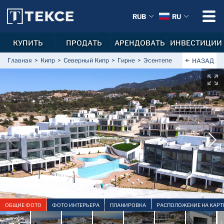
RUB
RU
КУПИТЬ
ПРОДАТЬ
АРЕНДОВАТЬ
ИНВЕСТИЦИИ
Главная
Кипр
Северный Кипр
Гирне
Эсентепе
Квартиры с ви
НАЗАД
ОБЩИЕ ФОТО
ФОТО ИНТЕРЬЕРА
ПЛАНИРОВКА
РАСПОЛОЖЕНИЕ НА КАРТ