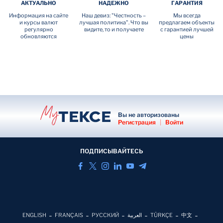
АКТУАЛЬНО
НАДЕЖНО
ГАРАНТИЯ
Информация на сайте
Наш девиз: "Честность –
Мы всегда
и курсы валют
лучшая политика". Что вы
предлагаем объекты
регулярно
видите, то и получаете
с гарантией лучшей
обновляются
цены
Вы не авторизованы
Регистрация
|
Войти
ПОДПИСЫВАЙТЕСЬ
ENGLISH
FRANÇAIS
РУССКИЙ
العربية
TÜRKÇE
中文