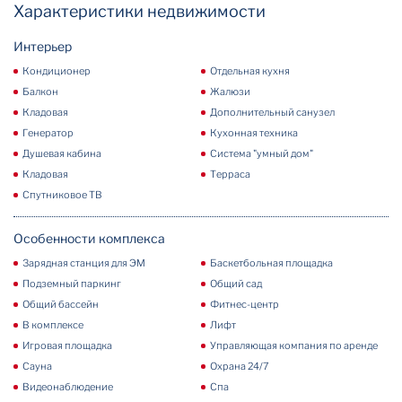
Характеристики недвижимости
Интерьер
Кондиционер
Отдельная кухня
Балкон
Жалюзи
Кладовая
Дополнительный санузел
Генератор
Кухонная техника
Душевая кабина
Система "умный дом"
Кладовая
Терраса
Спутниковое ТВ
Особенности комплекса
Зарядная станция для ЭМ
Баскетбольная площадка
Подземный паркинг
Общий сад
Общий бассейн
Фитнес-центр
В комплексе
Лифт
Игровая площадка
Управляющая компания по аренде
Сауна
Охрана 24/7
Видеонаблюдение
Спа