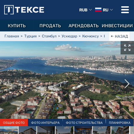
RUB
RU
КУПИТЬ
ПРОДАТЬ
АРЕНДОВАТЬ
ИНВЕСТИЦИИ
Главная
Турция
Стамбул
Ускюдар
Кючюксу
Квартиры с видо
НАЗАД
ОБЩИЕ ФОТО
ФОТО ИНТЕРЬЕРА
ФОТО СТРОИТЕЛЬСТВА
ПЛАНИРОВКА