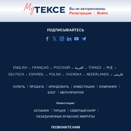
Вы не авторизованы
Регистрация
|
Войти
ПОДПИСЫВАЙТЕСЬ
ENGLISH
FRANÇAIS
РУССКИЙ
العربية
TÜRKÇE
中文
DEUTSCH
ESPAÑOL
POLSKI
SVENSKA
NEDERLANDS
فارسی
КУПИТЬ
ПРОДАТЬ
АРЕНДОВАТЬ
ИНВЕСТИЦИИ
КОМПАНИЯ
БЛОГ
MЕРОПРИЯТИЯ
Инвестиции:
ИСПАНИЯ
ТУРЦИЯ
СЕВЕРНЫЙ КИПР
ОБЪЕДИНЕННЫЕ АРАБСКИЕ ЭМИРАТЫ
ПОЗВОНИТЕ НАМ