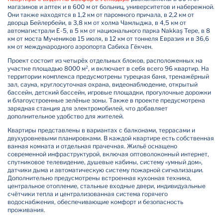
магазинов и аптек и в 600 м от больниц, университетов и набережной.
Они также находятся в 1,2 км от паромного причала, в 2,2 км от
дворца Бейлербейи, в 3,8 км от холма Чамлыджа, в 4,5 км от
автомагистрали E-5, в 5 км от национального парка Nakkaş Tepe, в 8
км от моста Мучеников 15 июля, в 12 км от тоннеля Евразия и в 36,6
км от международного аэропорта Сабиха Гёкчен.
Проект состоит из четырёх отдельных блоков, расположенных на
участке площадью 8000 м², и включает в себя всего 96 квартир. На
территории комплекса предусмотрены турецкая баня, тренажёрный
зал, сауна, круглосуточная охрана, видеонаблюдение, открытый
бассейн, детский бассейн, игровые площадки, прогулочные дорожки
и благоустроенные зелёные зоны. Также в проекте предусмотрена
зарядная станция для электромобилей, что добавляет
дополнительное удобство для жителей.
Квартиры представлены в вариантах с балконами, террасами и
двухуровневыми планировками. В каждой квартире есть собственная
ванная комната и отдельная прачечная. Жильё оснащено
современной инфраструктурой, включая оптоволоконный интернет,
спутниковое телевидение, душевые кабины, систему «умный дом»,
датчики дыма и автоматическую систему пожарной сигнализации.
Дополнительно предусмотрены встроенная кухонная техника,
центральное отопление, стальные входные двери, индивидуальные
счётчики тепла и централизованная система горячего
водоснабжения, обеспечивающие комфорт и безопасность
проживания.