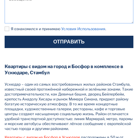
Я ознакомился и принимаю
Условия Использования
.
ОТПРАВИТЬ
Квартиры с видом на город и Босфор в комплексе в
Ускюдаре, Стамбул
Ускюдар – один из самых востребованных жилых районов Стамбула,
известный своей протяжённой набережной и зелёными зонами. Такие
достопримечательности, как Девичья башня, дворец Бейлербейи,
крепость Анадолу Хисары и рынок Мимара Синана, придают району
богатую историческую атмосферу. В то же время концертные
площадки, художественные галереи, рестораны, кафе и торговые
центры создают насыщенную социальную жизнь. Район отличается
удобной транспортной доступностью: линия Мармарай, метро, паромы
и морские автобусы обеспечивают лёгкое сообщение с европейской
частью города и другими районами.
Квартиры с видом на Босфор в Ускюдаре
расположены в 50 м от