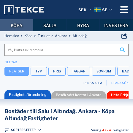
SEK
SE
KÖPA
SÄLJA
HYRA
INVESTERA
Hemsida
Köpa
Turkiet
Ankara
Altındağ
FILTRAR
PLATSER
TYP
PRIS
TAGGAR
SOVRUM
BADR
RENSA ALLA
SPARA SÖK
Fastighetsförteckning
Besök vårt kontor i Ankara
Heta Erbjud
Bostäder till Salu i Altındağ, Ankara - Köpa
Altındağ Fastigheter
SORTERA EFTER
Visning
4 av 4
Fastigheter