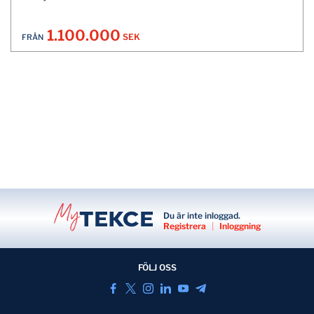
1.100.000
SEK
FRÅN
Du är inte inloggad.
Registrera
|
Inloggning
FÖLJ OSS