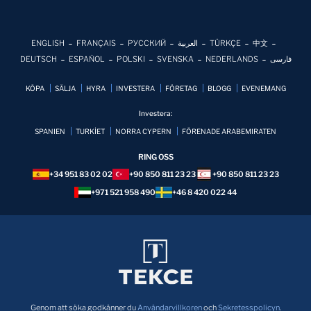
ENGLISH
FRANÇAIS
РУССКИЙ
العربية
TÜRKÇE
中文
DEUTSCH
ESPAÑOL
POLSKI
SVENSKA
NEDERLANDS
فارسی
KÖPA
SÄLJA
HYRA
INVESTERA
FÖRETAG
BLOGG
EVENEMANG
Investera:
SPANIEN
TURKİET
NORRA CYPERN
FÖRENADE ARABEMIRATEN
RING OSS
+34 951 83 02 02
+90 850 811 23 23
+90 850 811 23 23
+971 521 958 490
+46 8 420 022 44
Genom att söka godkänner du
Användarvillkoren
och
Sekretesspolicyn
.