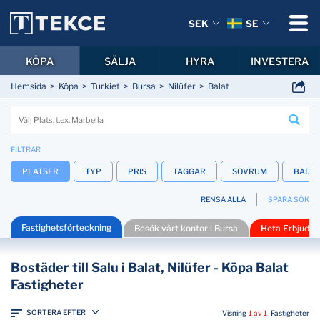
SEK
SE
KÖPA
SÄLJA
HYRA
INVESTERA
Hemsida
Köpa
Turkiet
Bursa
Nilüfer
Balat
FILTRAR
PLATSER
TYP
PRIS
TAGGAR
SOVRUM
BADR
RENSA ALLA
SPARA SÖK
Fastighetsförteckning
Besök vårt kontor i Bursa
Heta Erbjuda
Bostäder till Salu i Balat, Nilüfer - Köpa Balat
Fastigheter
SORTERA EFTER
Visning
1 av 1
Fastigheter