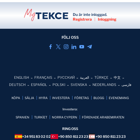
Du är inte inloggad.
Registrera
|
Inloggning
FÖLJ OSS
ENGLISH
FRANÇAIS
РУССКИЙ
العربية
TÜRKÇE
中文
DEUTSCH
ESPAÑOL
POLSKI
SVENSKA
NEDERLANDS
فارسی
KÖPA
SÄLJA
HYRA
INVESTERA
FÖRETAG
BLOGG
EVENEMANG
Investera:
SPANIEN
TURKİET
NORRA CYPERN
FÖRENADE ARABEMIRATEN
RING OSS
+34 951 83 02 02
+90 850 811 23 23
+90 850 811 23 23