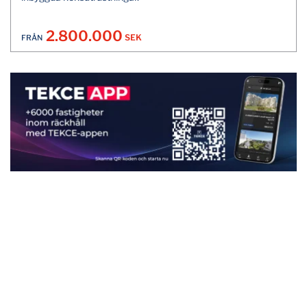
2.800.000
SEK
FRÅN