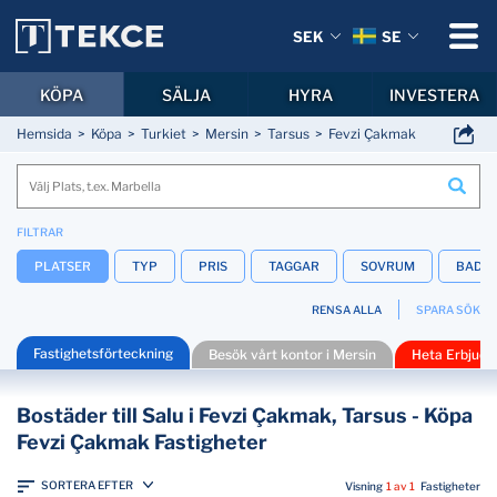
SEK
SE
KÖPA
SÄLJA
HYRA
INVESTERA
Hemsida
Köpa
Turkiet
Mersin
Tarsus
Fevzi Çakmak
FILTRAR
PLATSER
TYP
PRIS
TAGGAR
SOVRUM
BADR
RENSA ALLA
SPARA SÖK
Fastighetsförteckning
Besök vårt kontor i Mersin
Heta Erbjud
Bostäder till Salu i Fevzi Çakmak, Tarsus - Köpa
Fevzi Çakmak Fastigheter
SORTERA EFTER
Visning
1 av 1
Fastigheter