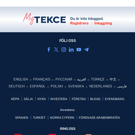
Du är inte inloggad.
Registrera
|
Inloggning
FÖLJ OSS
ENGLISH
FRANÇAIS
РУССКИЙ
العربية
TÜRKÇE
中文
DEUTSCH
ESPAÑOL
POLSKI
SVENSKA
NEDERLANDS
فارسی
KÖPA
SÄLJA
HYRA
INVESTERA
FÖRETAG
BLOGG
EVENEMANG
Investera:
SPANIEN
TURKİET
NORRA CYPERN
FÖRENADE ARABEMIRATEN
RING OSS